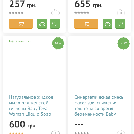
257
655
грн.
грн.
0
0
Нет в наличии
NEW
NEW
Натуральное жидкое
Синергетическая смесь
мыло для женской
масел для снижения
гигиены Baby Teva
тошноты во время
Woman Liiquid Soap
беременности Baby
250 мл
Teva Morcal Oil 10 мл
600
---
грн.
2
0