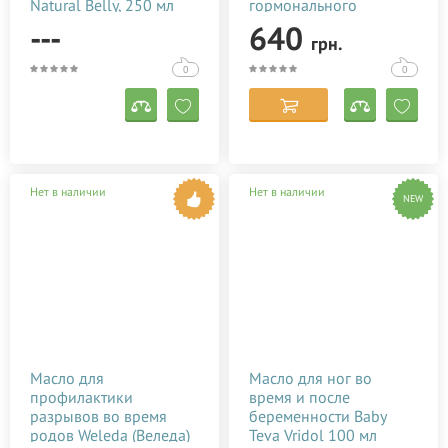
Natural Belly, 250 мл
гормонального
состояния после родов
---
640
грн.
Baby Teva Roga Oil 100
мл
0
0
Нет в наличии
Нет в наличии
NEW
Масло для
Масло для ног во
профилактики
время и после
разрывов во время
беременности Baby
родов Weleda (Веледа)
Teva Vridol 100 мл