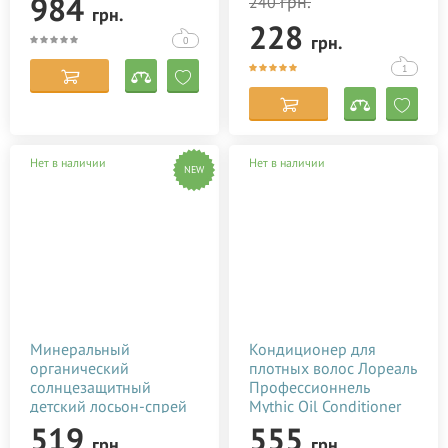
984
грн.
240
грн.
228
грн.
0
1
Нет в наличии
Нет в наличии
NEW
Минеральный
Кондиционер для
органический
плотных волос Лореаль
солнцезащитный
Профессионнель
детский лосьон-спрей
Mythic Oil Conditioner
(SPF-30, UVА/UVB, 70
for Thick Hair L'Oreal
519
555
грн.
грн.
мл)
Professionnel 200 мл