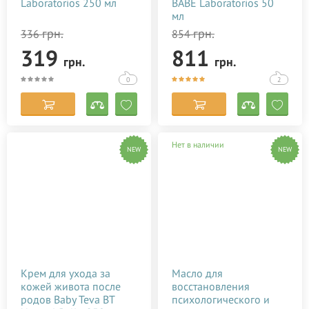
Laboratorios 250 мл
BABE Laboratorios 50
мл
грн.
грн.
336
854
319
811
грн.
грн.
0
2
Нет в наличии
NEW
NEW
Крем для ухода за
Масло для
кожей живота после
восстановления
родов Baby Teva BT
психологического и