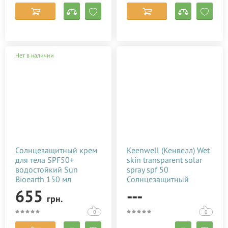
Нет в наличии
Солнцезащитный крем
Keenwell (Кенвелл) Wet
для тела SPF50+
skin transparent solar
водостойкий Sun
spray spf 50
Bioearth 150 мл
Солнцезащитный
прозрачный спрей с
655
---
грн.
SPF 50 200 мл
0
0