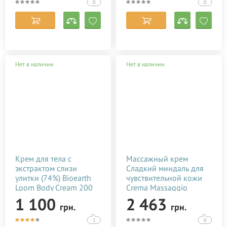
0
0
Professionnel 200 мл
Нет в наличии
Нет в наличии
Крем для тела с
Массажный крем
экстрактом слизи
Сладкий миндаль для
улитки (74%) Bioearth
чувствительной кожи
Loom Body Cream 200
Crema Massaggio
мл
Mandorle Dolci 500 мл
1 100
2 463
грн.
грн.
1
0