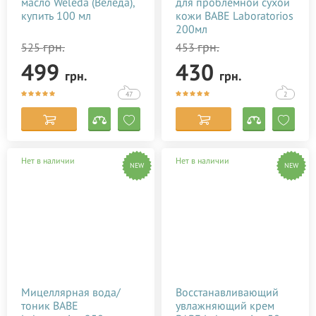
масло Weleda (Веледа),
для проблемной сухой
купить 100 мл
кожи BABE Laboratorios
200мл
грн.
грн.
525
453
499
430
грн.
грн.
47
2
Нет в наличии
Нет в наличии
NEW
NEW
Мицеллярная вода/
Восстанавливающий
тоник BABE
увлажняющий крем