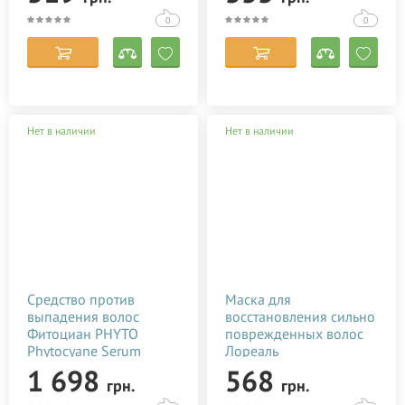
0
0
Нет в наличии
Нет в наличии
Средство против
Маска для
выпадения волос
восстановления сильно
Фитоциан PHYTO
поврежденных волос
Phytocyane Serum
Лореаль
Antichute 12*7,5 мл
Профессионнель Pro
1 698
568
грн.
грн.
Fiber Reconstruct
Masque L'Oreal