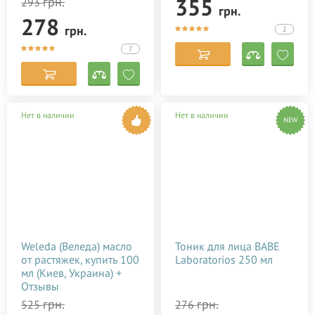
355
грн.
293
грн.
278
грн.
2
7
Нет в наличии
Нет в наличии
NEW
Weleda (Веледа) масло
Тоник для лица BABE
от растяжек, купить 100
Laboratorios 250 мл
мл (Киев, Украина) +
Отзывы
грн.
грн.
525
276