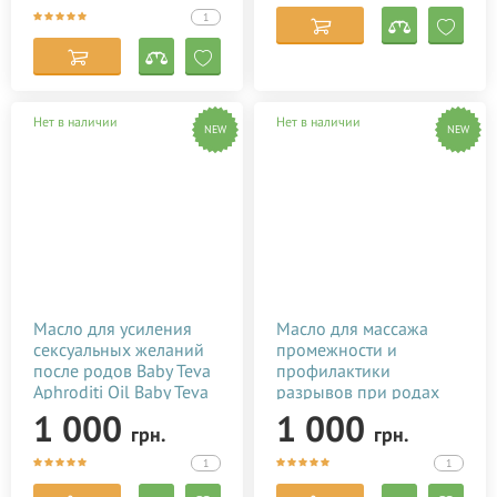
1
Нет в наличии
Нет в наличии
NEW
NEW
Масло для усиления
Масло для массажа
сексуальных желаний
промежности и
после родов Baby Teva
профилактики
Aphroditi Oil Baby Teva
разрывов при родах
100 мл
Baby Teva Peri Oil 100
1 000
1 000
грн.
грн.
мл
1
1