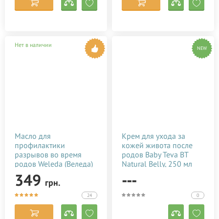
Нет в наличии
NEW
Масло для
Крем для ухода за
профилактики
кожей живота после
разрывов во время
родов Baby Teva BT
родов Weleda (Веледа)
Natural Belly, 250 мл
50 мл
349
---
грн.
24
0