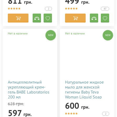
811
499
грн.
грн.
2
47
Нет в наличии
Нет в наличии
NEW
NEW
Антицеллюлитный
Натуральное жидкое
укрепляющий крем-
мыло для женской
гель BABE Laboratorios
гигиены Baby Teva
200 мл
Woman Liiquid Soap
250 мл
600
грн.
628
грн.
597
грн.
2