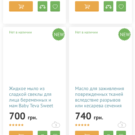
Palmer's
Petitfee & Koelf
PHYTO
SesDerma
Нет в наличии
Нет в наличии
NEW
NEW
Spitzner Arzneimittel
Styx Naturcosmetic
Thalaspa
Urtekram
White Manrarin
Ziaja
Жидкое мыло из
Масло для заживления
сладкой свеклы для
поврежденных тканей
Сибирское здоровье
лица беременных и
вследствие разрывов
мам Baby Teva Sweet
или кесарева сечения
Soap 180 мл
Baby Teva Stitol 50 мл
700
740
грн.
грн.
7290010384808
7290010384082
3
3