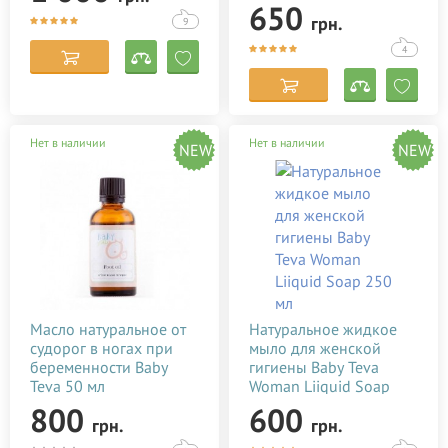
Corman Organyc
650
грн.
9
Dr. Mud
4
Ebrand
EXFOLIAC
FILORGA
Нет в наличии
Нет в наличии
NEW
NEW
Gehwol
HiPP
Insight
Joko Blend Cosmetics
Keenwell
Kerastase
Масло натуральное от
Натуральное жидкое
судорог в ногах при
мыло для женской
L'Erbolario
беременности Baby
гигиены Baby Teva
Teva 50 мл
L'Oreal
Woman Liiquid Soap
7290010384273
250 мл
800
600
LAINO
грн.
грн.
7290010384853