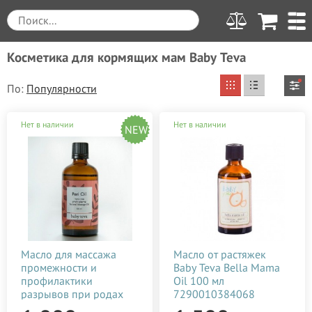
Косметика для кормящих мам Baby Teva
По:
Вы выбрали
Очистить все
Нет в наличии
Нет в наличии
NEW
от 0 до 1500
Baby Teva
Цена
Производитель
Применить
от
до
грн.
Weleda (Веледа)
0
1 500
Для кого
Масло для массажа
Масло от растяжек
промежности и
Baby Teva Bella Mama
ALGOTHERM
Женская косметика
Тип средства
профилактики
Oil 100 мл
0
375
750
1 125
1 500
Anita
разрывов при родах
7290010384068
Беременным и мамам
Шампунь
Baby Teva Peri Oil 100
Назначение средства