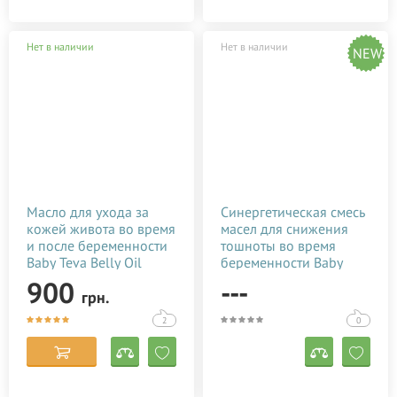
Нет в наличии
Нет в наличии
NEW
Масло для ухода за
Синергетическая смесь
кожей живота во время
масел для снижения
и после беременности
тошноты во время
Baby Teva Belly Oil
беременности Baby
Fresh Massage Oil 100
Teva Morcal Oil 10 мл
900
---
грн.
мл 7290010384051
7290010384150
2
0