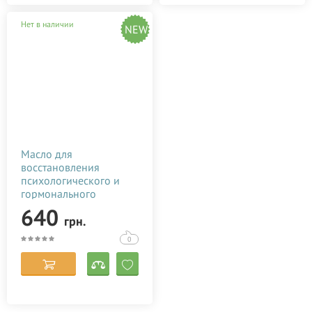
Нет в наличии
NEW
Масло для
восстановления
психологического и
гормонального
состояния после родов
640
грн.
Baby Teva Roga Oil 100
мл 7290010384044
0