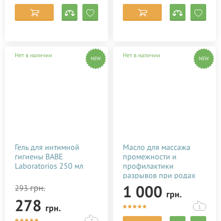
Нет в наличии
Нет в наличии
NEW
NEW
Гель для интимной
Масло для массажа
гигиены BABE
промежности и
Laboratorios 250 мл
профилактики
разрывов при родах
Baby Teva Peri Oil 100
1 000
грн.
293
грн.
мл
278
грн.
1
7