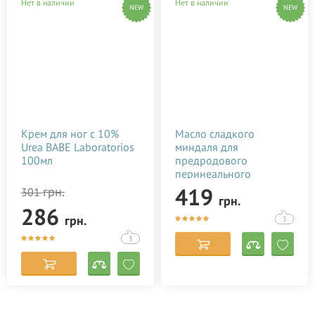
Нет в наличии
Нет в наличии
NEW
NEW
Крем для ног с 10%
Масло сладкого
Urea BABE Laboratorios
миндаля для
100мл
предродового
перинеального
массажа (100 мл)
419
грн.
301
грн.
286
грн.
3
3