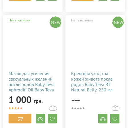
Нет в наличии
Нет в наличии
NEW
NEW
Масло для усиления
Крем для ухода за
сексуальных желаний
кожей живота после
после родов Baby Teva
родов Baby Teva BT
Aphroditi Oil Baby Teva
Natural Belly, 250 мл
100 мл
7290012182037
1 000
---
грн.
7290010384020
1
0