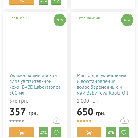
Нет в наличии
Нет в наличии
NEW
NEW
Увлажняющий лосьон
Масло для укрепления
для чувствительной
и восстановления
кожи BABE Laboratorios
волос беременных и
500 мл
мам Baby Teva Roots Oil
10 мл
грн.
грн.
376
1 000
357
650
грн.
грн.
0
4