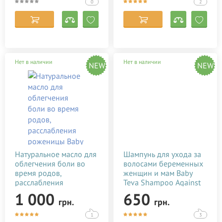
Lansinoh
0
2
Lierac
Madara
Mama Care
Нет в наличии
Нет в наличии
Mambino Organics
NEW
NEW
Maternea
Medela
Melvita
Mommy Care
Mr.Scrubber
Натуральное масло для
Шампунь для ухода за
Mustela
облегчения боли во
волосами беременных
время родов,
женщин и мам Baby
Natura House
расслабления
Teva Shampoo Against
Noreva Laboratoires
роженицы Baby Teva
Hair Loss 250 мл
1 000
650
грн.
грн.
Babybo Oil 50 мл
7290010384877
NUXE
7290010384099
1
3