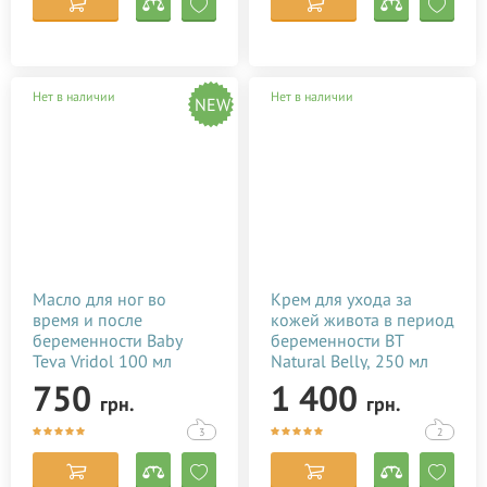
Нет в наличии
Нет в наличии
NEW
Масло для ног во
Крем для ухода за
время и после
кожей живота в период
беременности Baby
беременности BT
Teva Vridol 100 мл
Natural Belly, 250 мл
7290010384167
7290012182020
750
1 400
грн.
грн.
3
2