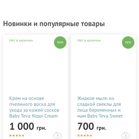
Новинки и популярные товары
Нет в наличии
Нет в наличии
NEW
NEW
Крем на основе
Жидкое мыло из
пчелиного воска для
сладкой свеклы для
ухода за кожей сосков
лица беременных и
Baby Teva Nippi Cream
мам Baby Teva Sweet
50 мл
Soap 180 мл
1 000
700
грн.
грн.
9
3