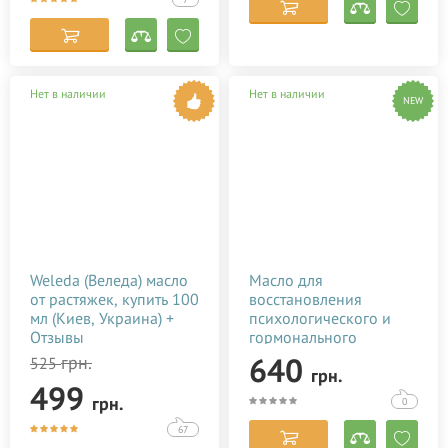
Нет в наличии
Нет в наличии
NEW
Weleda (Веледа) масло
Масло для
от растяжек, купить 100
восстановления
мл (Киев, Украина) +
психологического и
Отзывы
гормонального
состояния после родов
640
грн.
525
грн.
Baby Teva Roga Oil 100
499
мл
грн.
0
67