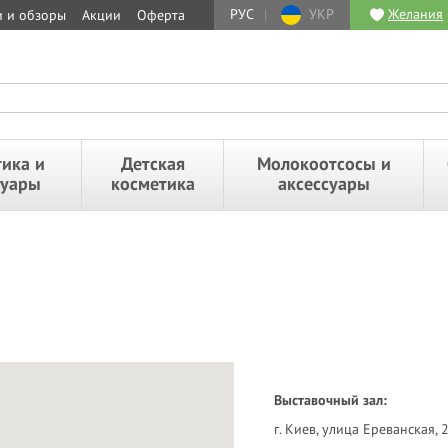
РУС
|
УКР
Желания
и и обзоры
Акции
Оферта
ика и
Детская
Молокоотсосы и
суары
косметика
аксессуары
Выставочный зал:
г. Киев, улица Ереванская, 