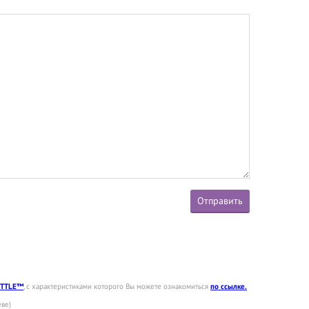
Отправить
UTTLE™
, с характеристиками которого Вы можете ознакомиться
по ссылке.
еве)