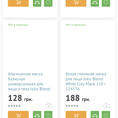
Нет в наличии
Нет в наличии
Альгинатная маска
Белая глиняная маска
базисная
для лица Joko Blend
универсальная для
White Clay Mask 150 г
лица и тела Joko Blend
124576
Premium Alginate Mask
128
188
грн.
грн.
100 г 543291
0
0