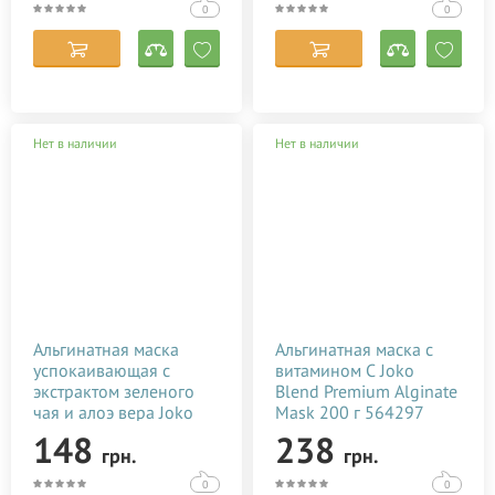
0
0
Palmer's
Petitfee & Koelf
PHYTO
SesDerma
Нет в наличии
Нет в наличии
Spitzner Arzneimittel
Styx Naturcosmetic
Thalaspa
Urtekram
White Manrarin
Ziaja
Альгинатная маска
Альгинатная маска с
успокаивающая с
витамином С Joko
Сибирское здоровье
экстрактом зеленого
Blend Premium Alginate
чая и алоэ вера Joko
Mask 200 г 564297
Blend Premium Alginate
148
238
грн.
грн.
Mask 100 г 543297
0
0