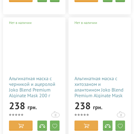
Нет в наличии
Нет в наличии
Альгинатная маска с
Альгинатная маска с
черникой и ацеролой
хитозаном и
Joko Blend Premium
алантоином Joko Blend
Alginate Mask 200 г
Premium Alginate Mask
564296
200 г 564294
238
238
грн.
грн.
0
0