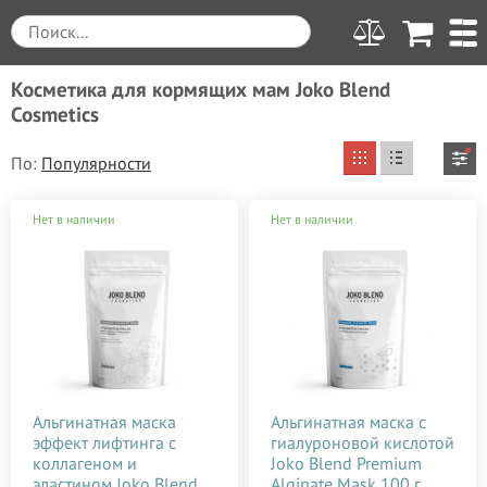
Косметика для кормящих мам Joko Blend
Cosmetics
По:
Вы выбрали
Очистить все
Нет в наличии
Нет в наличии
от 120 до 300
Joko Blend Cosmetics
Цена
Производитель
Применить
от
до
грн.
Weleda (Веледа)
120
300
Для кого
Альгинатная маска
Альгинатная маска с
эффект лифтинга с
гиалуроновой кислотой
ALGOTHERM
Женская косметика
Тип средства
коллагеном и
Joko Blend Premium
120
165
210
255
300
Anita
эластином Joko Blend
Alginate Mask 100 г