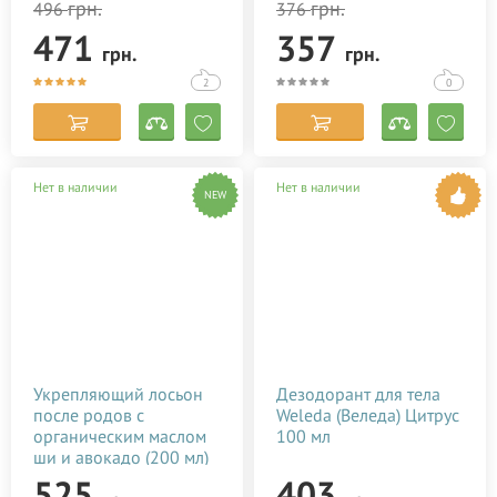
грн.
грн.
496
376
471
357
грн.
грн.
2
0
Нет в наличии
Нет в наличии
NEW
Укрепляющий лосьон
Дезодорант для тела
после родов с
Weleda (Веледа) Цитрус
органическим маслом
100 мл
ши и авокадо (200 мл)
525
403