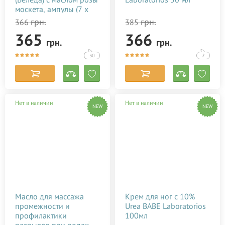
москета, ампулы (7 х
0,8 мл)
грн.
грн.
366
385
365
366
грн.
грн.
30
2
Нет в наличии
Нет в наличии
NEW
NEW
Масло для массажа
Крем для ног с 10%
промежности и
Urea BABE Laboratorios
профилактики
100мл
разрывов при родах