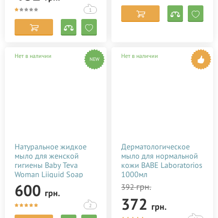
1
Нет в наличии
Нет в наличии
NEW
Натуральное жидкое
Дерматологическое
мыло для женской
мыло для нормальной
гигиены Baby Teva
кожи BABE Laboratorios
Woman Liiquid Soap
1000мл
250 мл
600
грн.
392
грн.
372
грн.
2