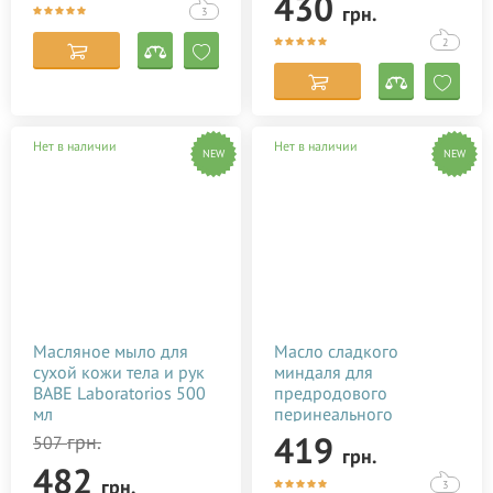
430
грн.
3
2
Нет в наличии
Нет в наличии
NEW
NEW
Масляное мыло для
Масло сладкого
сухой кожи тела и рук
миндаля для
BABE Laboratorios 500
предродового
мл
перинеального
массажа (100 мл)
419
грн.
507
грн.
482
грн.
3