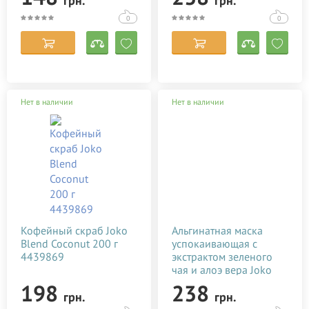
грн.
грн.
Lansinoh
0
0
Lierac
Madara
Mama Care
Нет в наличии
Нет в наличии
Mambino Organics
Maternea
Medela
Melvita
Mommy Care
Mr.Scrubber
Кофейный скраб Joko
Альгинатная маска
Mustela
Blend Coconut 200 г
успокаивающая с
4439869
экстрактом зеленого
Natura House
чая и алоэ вера Joko
Noreva Laboratoires
Blend Premium Alginate
198
238
грн.
грн.
Mask 200 г 564291
NUXE