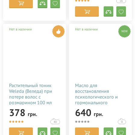
16
Нет в наличии
Нет в наличии
NEW
Растительный тоник
Масло для
Weleda (Веледа) при
восстановления
потере волос с
психологического и
розмарином 100 мл
гормонального
состояния после родов
378
640
грн.
грн.
Baby Teva Roga Oil 100
мл
40
0