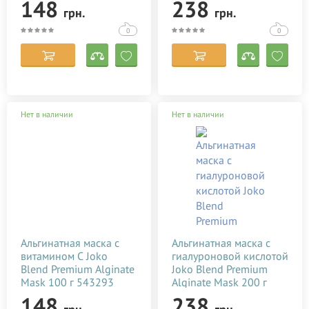
148
238
грн.
грн.
200 г 564293
Corman Organyc
0
0
Dr. Mud
Ebrand
EXFOLIAC
FILORGA
Нет в наличии
Нет в наличии
Gehwol
HiPP
Insight
Joko Blend Cosmetics
Keenwell
Kerastase
Альгинатная маска с
Альгинатная маска с
витамином С Joko
гиалуроновой кислотой
L'Erbolario
Blend Premium Alginate
Joko Blend Premium
Mask 100 г 543293
L'Oreal
Alginate Mask 200 г
564298
148
238
LAINO