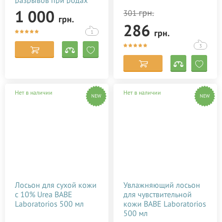
Baby Teva Peri Oil 100
1 000
грн.
301
грн.
мл
286
грн.
1
3
Нет в наличии
Нет в наличии
NEW
NEW
Лосьон для сухой кожи
Увлажняющий лосьон
с 10% Urea BABE
для чувствительной
Laboratorios 500 мл
кожи BABE Laboratorios
500 мл