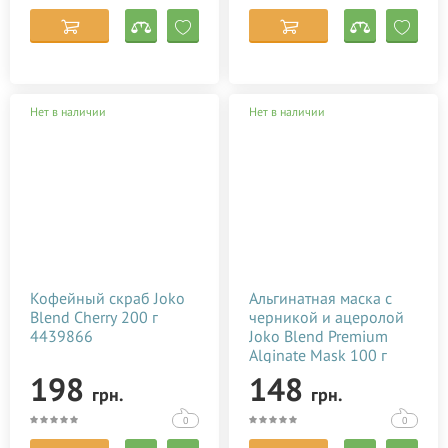
Нет в наличии
Нет в наличии
Кофейный скраб Joko
Альгинатная маска с
Blend Cherry 200 г
черникой и ацеролой
4439866
Joko Blend Premium
Alginate Mask 100 г
543296
198
148
грн.
грн.
0
0