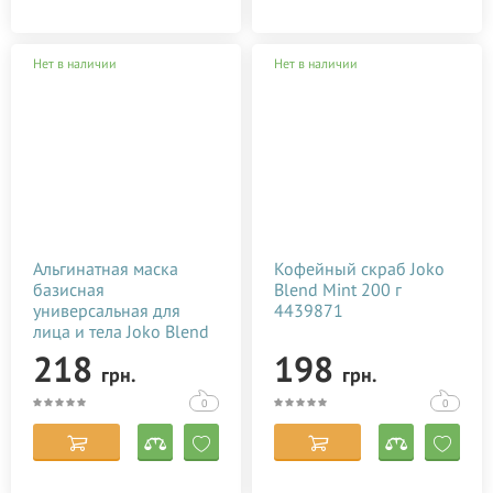
Нет в наличии
Нет в наличии
Альгинатная маска
Кофейный скраб Joko
базисная
Blend Mint 200 г
универсальная для
4439871
лица и тела Joko Blend
Premium Alginate Mask
218
198
грн.
грн.
200 г 564295
0
0