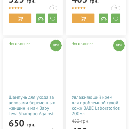
грн.
грн.
2
21
Нет в наличии
Нет в наличии
NEW
NEW
Шампунь для ухода за
Увлажняющий крем
волосами беременных
для проблемной сухой
женщин и мам Baby
кожи BABE Laboratorios
Teva Shampoo Against
200мл
Hair Loss 250 мл
650
грн.
453
грн.