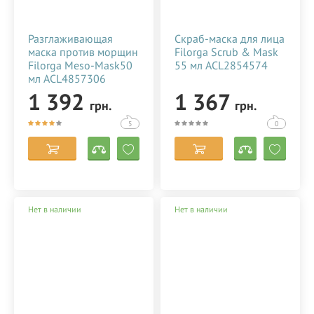
визажиста, макияжа в Украине (Киеве, Харькове, Днепре,
Одессе).
Разглаживающая
Скраб-маска для лица
маска против морщин
Filorga Scrub & Mask
Filorga Meso-Mask50
55 мл ACL2854574
мл ACL4857306
1 392
1 367
грн.
грн.
5
0
Нет в наличии
Нет в наличии