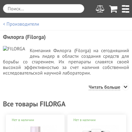
< Производители
Филорга (Filorga)
Компания Филорга (Filorga) на сегодняшний
день лидер в области создания средств для
борьбы со старением. Их препараты славятся своей
высокой эффективностью за счет наличия собственной
исследовательской научной лаборатории.
Их передовые достижения позволяют влиять на здоровье
Читать больше
кожи начиная с восстановления процесса клеточного
обновления, запаса коллагеновых и эластиновых волокон,
укрепление связей между клетками и клеточными слоями.
Все товары FILORGA
Компания имеет патент на уникальный комплекс NTCF,
аналогов которому нет нигде в мире. Комплекс
Нет в наличии
Нет в наличии
представляет собой 55 активных компонентов: 14
Витаминов, 24 аминокислот, 6 коэнзимов, 5 нуклеиновых