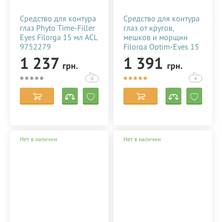
С уважением
Средство для контура
Средство для контура
Интернет-магазин STEPEN.UA
глаз Phyto Time-Filler
глаз от кругов,
Eyes Filorga 15 мл ACL
мешков и морщин
БЕСПЛАТНАЯ консультация по
9752279
Filorga Optim-Eyes 15
телефону 050-418-04-04 (есть Viber)
мл ACL6105757
1 237
1 391
грн.
грн.
0
4
Нет в наличии
Нет в наличии