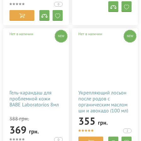
0
Нет в наличии
Нет в наличии
NEW
NEW
Гель-карандаш для
Укрепляющий лосьон
проблемной кожи
после родов с
BABE Laboratorios 8мл
органическим маслом
ши и авокадо (100 мл)
355
грн.
388
грн.
369
грн.
2
0