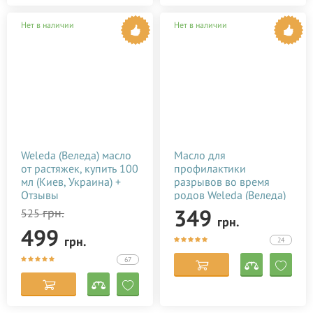
Нет в наличии
Нет в наличии
Weleda (Веледа) масло
Масло для
от растяжек, купить 100
профилактики
мл (Киев, Украина) +
разрывов во время
Отзывы
родов Weleda (Веледа)
50 мл
349
грн.
525
грн.
499
грн.
24
67