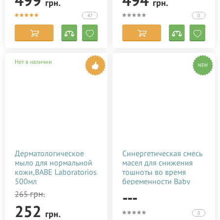
499
494
грн.
грн.
47
0
Нет в наличии
NEW
Дерматологическое
Синергетическая смесь
мыло для нормальной
масел для снижения
кожи,BABE Laboratorios
тошноты во время
500мл
беременности Baby
Teva Morcal Oil 10 мл
---
грн.
265
252
грн.
0