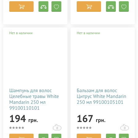
Palmer's
Petitfee & Koelf
PHYTO
SesDerma
Нет в наличии
Нет в наличии
Spitzner Arzneimittel
Styx Naturcosmetic
Thalaspa
Urtekram
White Manrarin
Ziaja
Шампунь для волос
Бальзам для волос
Целебные травы White
Цитрус White Mandarin
Сибирское здоровье
Mandarin 250 мл
250 мл 99100105101
99100110101
194
167
грн.
грн.
0
0