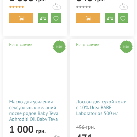
мл
9
0
Нет в наличии
Нет в наличии
NEW
NEW
Масло для усиления
Лосьон для сухой кожи
сексуальных желаний
с 10% Urea BABE
после родов Baby Teva
Laboratorios 500 мл
Aphroditi Oil Baby Teva
100 мл
1 000
грн.
496
грн.