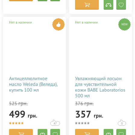
Нет в наличии
Нет в наличии
NEW
Антицеллюлитное
Увлажняющий лосьон
масло Weleda (Веледа),
для чувствительной
купить 100 мл
кожи BABE Laboratorios
500 мл
грн.
грн.
525
376
499
357
грн.
грн.
47
0