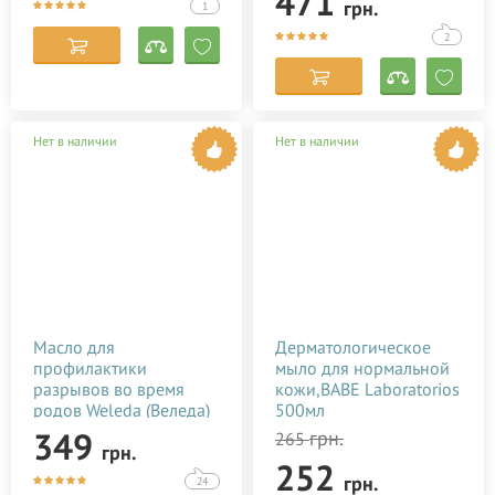
471
грн.
1
2
Нет в наличии
Нет в наличии
Масло для
Дерматологическое
профилактики
мыло для нормальной
разрывов во время
кожи,BABE Laboratorios
родов Weleda (Веледа)
500мл
50 мл
349
грн.
265
грн.
252
грн.
24