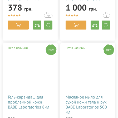
Baby Teva Peri Oil 100
378
1 000
грн.
грн.
мл
40
1
Нет в наличии
Нет в наличии
NEW
NEW
Гель-карандаш для
Масляное мыло для
проблемной кожи
сухой кожи тела и рук
BABE Laboratorios 8мл
BABE Laboratorios 500
мл