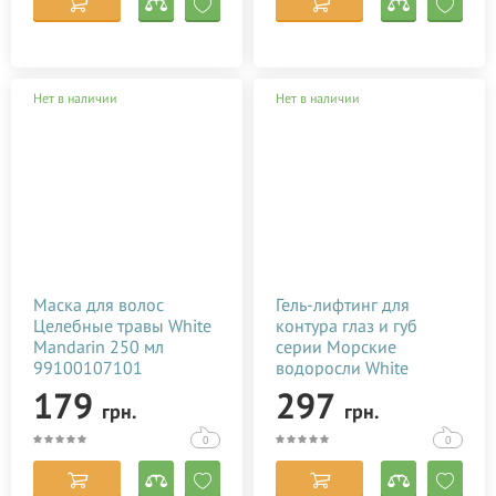
Нет в наличии
Нет в наличии
Маска для волос
Гель-лифтинг для
Целебные травы White
контура глаз и губ
Mandarin 250 мл
серии Морские
99100107101
водоросли White
Mandarin 30 мл
179
297
грн.
грн.
99100254101
0
0