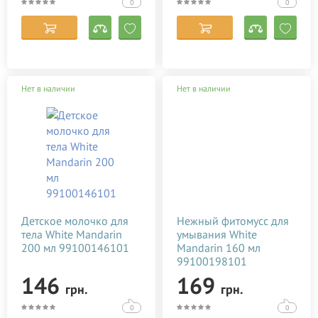
Lansinoh
0
0
Lierac
Madara
Mama Care
Нет в наличии
Нет в наличии
Mambino Organics
Maternea
Medela
Melvita
Mommy Care
Mr.Scrubber
Детское молочко для
Нежный фитомусс для
Mustela
тела White Mandarin
умывания White
200 мл 99100146101
Mandarin 160 мл
Natura House
99100198101
Noreva Laboratoires
146
169
грн.
грн.
NUXE
0
0