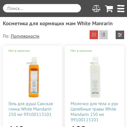
Косметика для кормящих мам White Manrarin
По:
Вы выбрали
Очистить все
Нет в наличии
Нет в наличии
от 0 до 500
White Manrarin
Цена
Производитель
Применить
от
до
грн.
Weleda (Веледа)
0
500
Для кого
Гель для душа Сакская
Молочко для тела и рук
глина White Mandarin
Целебные травы White
ALGOTHERM
Женская косметика
Тип средства
250 мл 99100113101
Mandarin 250 мл
0
125
250
375
500
Anita
99100115101
Беременным и мамам
Шампунь
Назначение средства