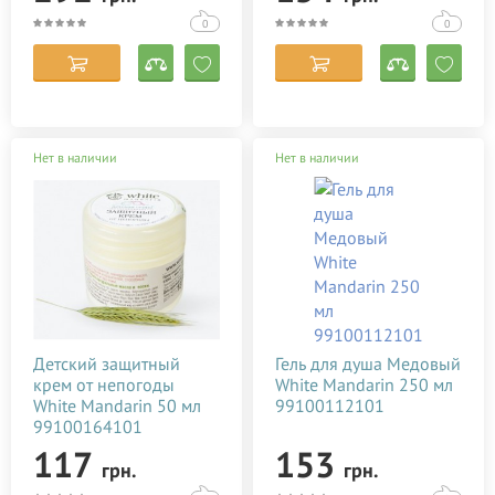
Corman Organyc
0
0
Dr. Mud
Ebrand
EXFOLIAC
FILORGA
Нет в наличии
Нет в наличии
Gehwol
HiPP
Insight
Joko Blend Cosmetics
Keenwell
Kerastase
Детский защитный
Гель для душа Медовый
крем от непогоды
White Mandarin 250 мл
L'Erbolario
White Mandarin 50 мл
99100112101
99100164101
L'Oreal
117
153
LAINO
грн.
грн.