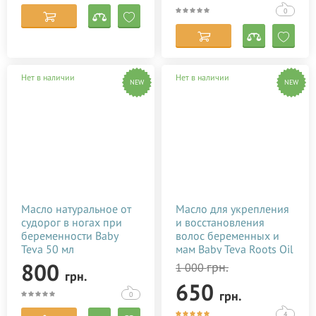
0
Нет в наличии
Нет в наличии
NEW
NEW
Масло натуральное от
Масло для укрепления
судорог в ногах при
и восстановления
беременности Baby
волос беременных и
Teva 50 мл
мам Baby Teva Roots Oil
10 мл
800
грн.
1 000
грн.
650
грн.
0
4