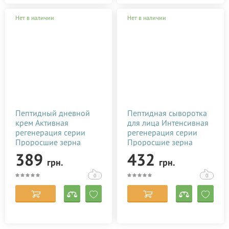
Нет в наличии
Нет в наличии
Пептидный дневной
Пептидная сыворотка
крем Активная
для лица Интенсивная
регенерация серии
регенерация серии
Проросшие зерна
Проросшие зерна
White Mandarin 50 мл
White Mandarin 30 мл
389
432
грн.
грн.
99100250101
99100256101
0
0