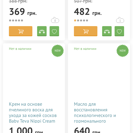
грн.
грн.
388
507
369
482
грн.
грн.
0
1
Нет в наличии
Нет в наличии
NEW
NEW
Крем на основе
Масло для
пчелиного воска для
восстановления
ухода за кожей сосков
психологического и
Baby Teva Nippi Cream
гормонального
50 мл
состояния после родов
1 000
640
грн.
грн.
Baby Teva Roga Oil 100