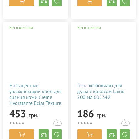
Нет в наличии
Нет в наличии
Насыщенный
Гель-эксфолиант для
увлажняющий крем для
душа с кокосом Laino
сияния кожи Creme
200 мл 602342
Hydratante Eclat Texture
riche Laino 50 мл
453
186
грн.
грн.
602642
0
0