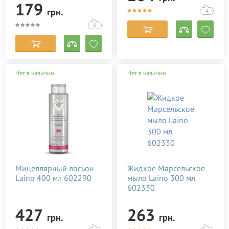
Corman Organyc
179
грн.
4
Dr. Mud
0
Ebrand
EXFOLIAC
FILORGA
Нет в наличии
Нет в наличии
Gehwol
HiPP
Insight
Joko Blend Cosmetics
Keenwell
Kerastase
Мицеллярный лосьон
Жидкое Марсельское
Laino 400 мл 602290
мыло Laino 300 мл
L'Erbolario
602330
L'Oreal
427
263
LAINO
грн.
грн.