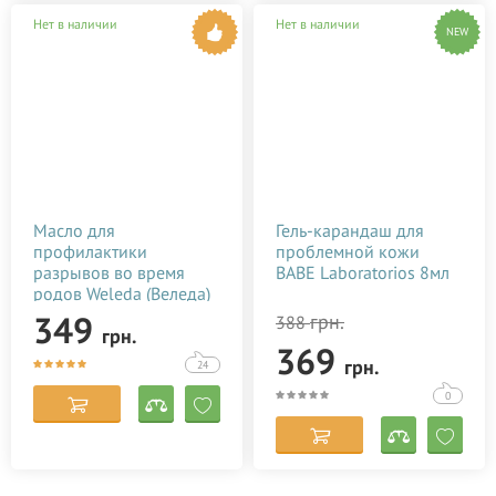
Нет в наличии
Нет в наличии
NEW
Масло для
Гель-карандаш для
профилактики
проблемной кожи
разрывов во время
BABE Laboratorios 8мл
родов Weleda (Веледа)
50 мл
349
грн.
388
грн.
369
грн.
24
0