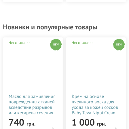
Новинки и популярные товары
Нет в наличии
Нет в наличии
NEW
NEW
Масло для заживления
Крем на основе
поврежденных тканей
пчелиного воска для
вследствие разрывов
ухода за кожей сосков
или кесарева сечения
Baby Teva Nippi Cream
Baby Teva Stitol 50 мл
50 мл
740
1 000
грн.
грн.