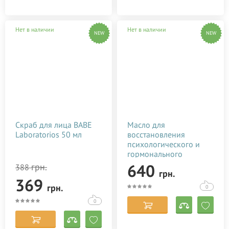
Нет в наличии
Нет в наличии
NEW
NEW
Скраб для лица BABE
Масло для
Laboratorios 50 мл
восстановления
психологического и
гормонального
состояния после родов
640
грн.
388
грн.
Baby Teva Roga Oil 100
369
мл
грн.
0
0