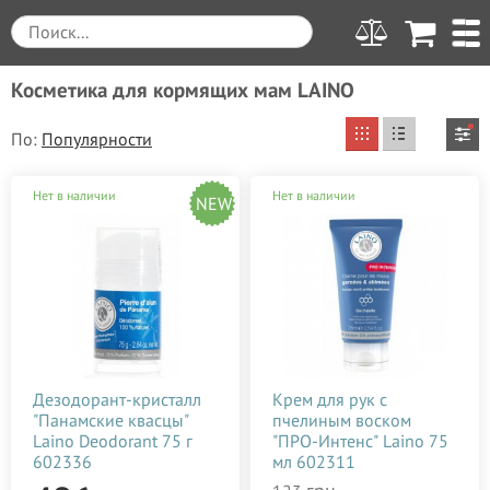
Косметика для кормящих мам LAINO
По:
Вы выбрали
Очистить все
Нет в наличии
Нет в наличии
NEW
от 100 до 600
LAINO
Цена
Производитель
Применить
от
до
грн.
Weleda (Веледа)
100
600
Для кого
Дезодорант-кристалл
Крем для рук с
"Панамские квасцы"
пчелиным воском
ALGOTHERM
Женская косметика
Тип средства
Laino Deodorant 75 г
"ПРО-Интенс" Laino 75
100
225
350
475
600
Anita
602336
мл 602311
Шампунь
Назначение средства