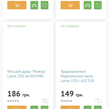
Palmer's
Petitfee & Koelf
PHYTO
SesDerma
Нет в наличии
Нет в наличии
Spitzner Arzneimittel
Styx Naturcosmetic
Thalaspa
Urtekram
White Manrarin
Ziaja
Гель для душа "Инжир"
Традиционное
Laino 200 мл 602496
Марсельское мыло
Сибирское здоровье
Laino 150 г 602328
186
149
грн.
грн.
0
0