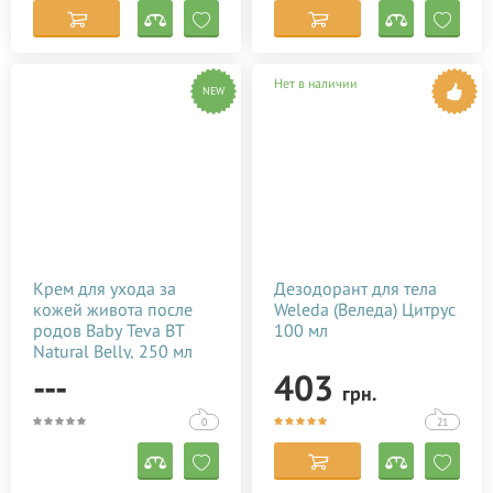
Нет в наличии
NEW
Крем для ухода за
Дезодорант для тела
кожей живота после
Weleda (Веледа) Цитрус
родов Baby Teva BT
100 мл
Natural Belly, 250 мл
---
403
грн.
0
21