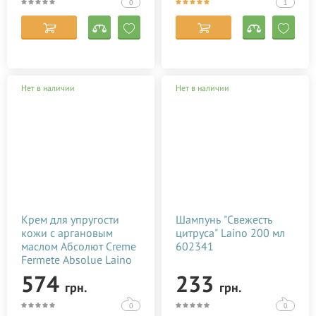
Lansinoh
0
1
Lierac
Madara
Mama Care
Нет в наличии
Нет в наличии
Mambino Organics
Maternea
Medela
Melvita
Mommy Care
Mr.Scrubber
Крем для упругости
Шампунь "Свежесть
Mustela
кожи с аргановым
цитруса" Laino 200 мл
маслом Абсолют Creme
602341
Natura House
Fermete Absolue Laino
Noreva Laboratoires
50 мл 602471
574
233
грн.
грн.
NUXE
0
0