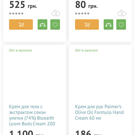
525
80
грн.
грн.
мл
0
0
Нет в наличии
Нет в наличии
Крем для тела с
Крем для рук Palmer's
экстрактом слизи
Olive Oil Formula Hand
улитки (74%) Bioearth
Cream 60 мл
Loom Body Cream 200
мл
1 100
186