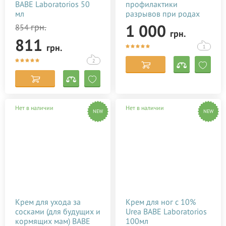
BABE Laboratorios 50
профилактики
мл
разрывов при родах
Baby Teva Peri Oil 100
1 000
грн.
854
грн.
мл
811
грн.
1
2
Нет в наличии
Нет в наличии
NEW
NEW
Крем для ухода за
Крем для ног с 10%
сосками (для будущих и
Urea BABE Laboratorios
кормящих мам) BABE
100мл