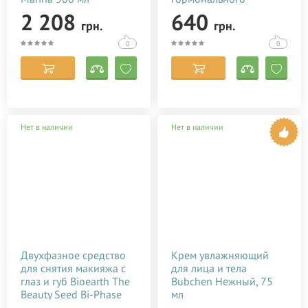
состояния после родов
2 208
640
грн.
грн.
Baby Teva Roga Oil 100
мл
0
0
Нет в наличии
Нет в наличии
Двухфазное средство
Крем увлажняющий
для снятия макияжа с
для лица и тела
глаз и губ Bioearth The
Bubchen Нежный, 75
Beauty Seed Bi-Phase
мл
Make Up Remover 150