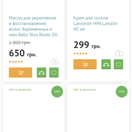
Масло для укрепления
Крем для сосков
и восстановления
Lansinoh HPA Lanolin
волос беременных и
40 мл
мам Baby Teva Roots Oil
10 мл
299
грн.
1 000
грн.
650
грн.
3
4
Нет в наличии
Нет в наличии
NEW
NEW