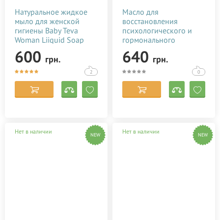
Натуральное жидкое
Масло для
мыло для женской
восстановления
гигиены Baby Teva
психологического и
Woman Liiquid Soap
гормонального
250 мл
состояния после родов
600
640
грн.
грн.
Baby Teva Roga Oil 100
мл
2
0
Нет в наличии
Нет в наличии
NEW
NEW