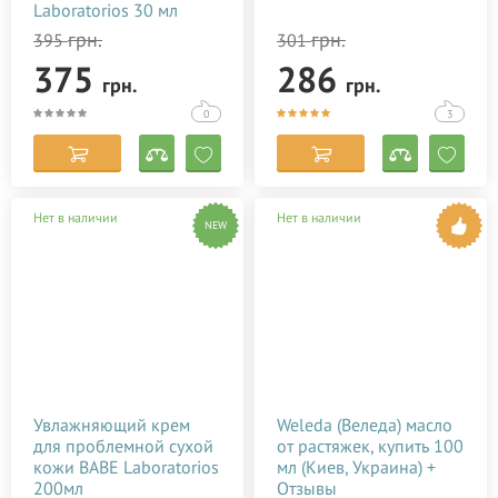
Laboratorios 30 мл
грн.
грн.
395
301
375
286
грн.
грн.
0
3
Нет в наличии
Нет в наличии
NEW
Увлажняющий крем
Weleda (Веледа) масло
для проблемной сухой
от растяжек, купить 100
кожи BABE Laboratorios
мл (Киев, Украина) +
200мл
Отзывы