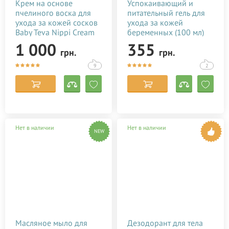
Крем на основе
Успокаивающий и
пчелиного воска для
питательный гель для
ухода за кожей сосков
ухода за кожей
Baby Teva Nippi Cream
беременных (100 мл)
50 мл
1 000
355
грн.
грн.
9
2
Нет в наличии
Нет в наличии
NEW
Масляное мыло для
Дезодорант для тела