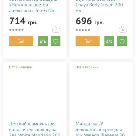
«Нежность цветов
Chaya Body Cream 200
апельсина» Terre d’Oc
мл
100 мл
714
696
грн.
грн.
0
0
Нет в наличии
Нет в наличии
Детский шампунь для
Миндальный
волос и гель для душа
деликатный крем для
2в1 White Mandarin 200
рук Weleda (Веледа) 50