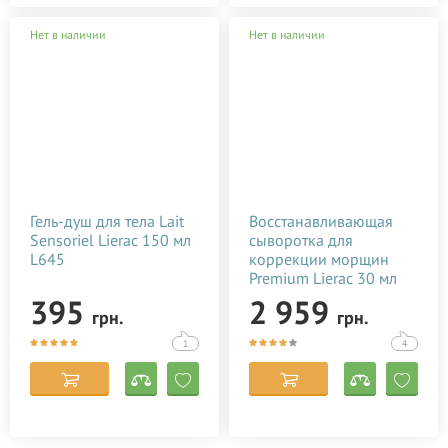
Нет в наличии
Нет в наличии
Гель-душ для тела Lait
Восстанавливающая
Sensoriel Lierac 150 мл
сыворотка для
L645
коррекции морщин
Premium Lierac 30 мл
L1556
395
2 959
грн.
грн.
1
4