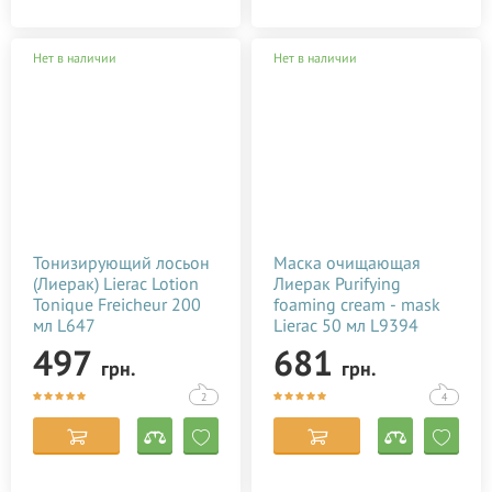
Нет в наличии
Нет в наличии
Тонизирующий лосьон
Маска очищающая
(Лиерак) Lierac Lotion
Лиерак Purifying
Tonique Freicheur 200
foaming cream - mask
мл L647
Lierac 50 мл L9394
497
681
грн.
грн.
2
4