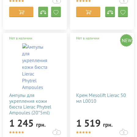
Lansinoh
5
3
Lierac
Madara
Mama Care
Нет в наличии
Нет в наличии
Mambino Organics
NEW
Maternea
Medela
Melvita
Mommy Care
Mr.Scrubber
Ампулы для
Крем Mesolift Lierac 50
Mustela
укрепления кожи
мл L0010
бюста Lierac Phytrel
Natura House
Ampoules (20*5ml)
Noreva Laboratoires
L1905
1 245
1 519
грн.
грн.
NUXE
2
5