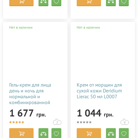
Нет в наличии
Нет в наличии
Гель-крем для лица
Крем от морщин для
день и ночь для
сухой кожи Deridium
нормальной и
Lierac 50 мл L0007
комбинированной
кожи Magnificence
1 677
1 044
грн.
грн.
Lierac 50 мл L638
2
0