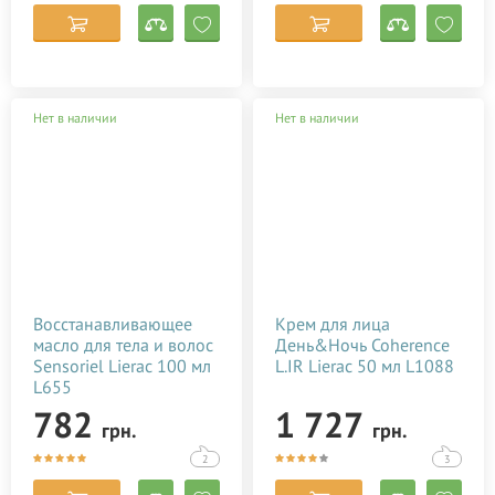
Palmer's
Petitfee & Koelf
PHYTO
SesDerma
Нет в наличии
Нет в наличии
Spitzner Arzneimittel
Styx Naturcosmetic
Thalaspa
Urtekram
White Manrarin
Ziaja
Восстанавливающее
Крем для лица
масло для тела и волос
День&Ночь Coherence
Сибирское здоровье
Sensoriel Lierac 100 мл
L.IR Lierac 50 мл L1088
L655
782
1 727
грн.
грн.
2
3