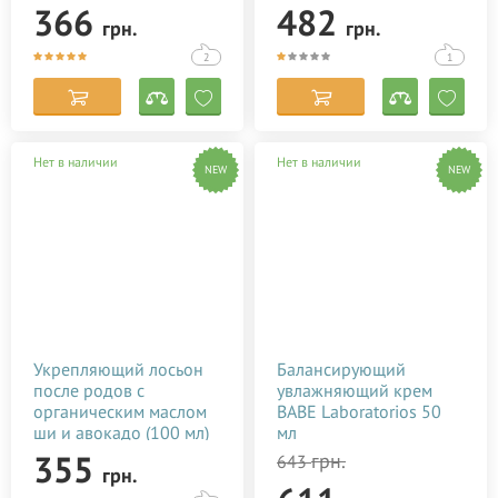
366
482
грн.
грн.
2
1
Нет в наличии
Нет в наличии
NEW
NEW
Укрепляющий лосьон
Балансирующий
после родов с
увлажняющий крем
органическим маслом
BABE Laboratorios 50
ши и авокадо (100 мл)
мл
355
грн.
643
грн.