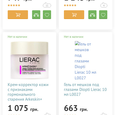
Corman Organyc
11
4
Dr. Mud
Ebrand
EXFOLIAC
FILORGA
Нет в наличии
Нет в наличии
Gehwol
HiPP
Insight
Joko Blend Cosmetics
Keenwell
Kerastase
Крем-корректор кожи
Гель от мешков под
с признаками
глазами Diopti Lierac 10
L'Erbolario
гормонального
мл L0027
старения Arkeskin+
L'Oreal
Lierac 50 мл L0008
1 075
663
LAINO
грн.
грн.