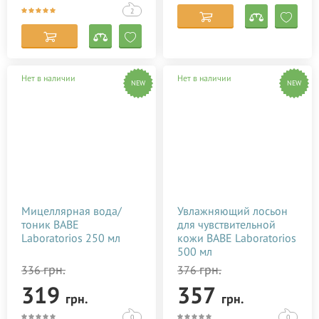
2
Нет в наличии
Нет в наличии
NEW
NEW
Мицеллярная вода/
Увлажняющий лосьон
тоник BABE
для чувствительной
Laboratorios 250 мл
кожи BABE Laboratorios
500 мл
грн.
грн.
336
376
319
357
грн.
грн.
0
0