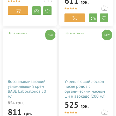
611
грн.
2
2
Нет в наличии
Нет в наличии
NEW
NEW
Восстанавливающий
Укрепляющий лосьон
увлажняющий крем
после родов с
BABE Laboratorios 50
органическим маслом
мл
ши и авокадо (200 мл)
525
грн.
854
грн.
811
грн.
2