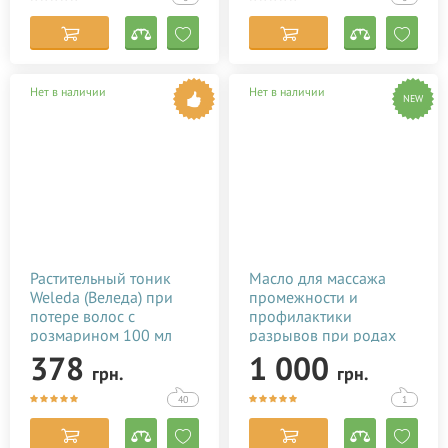
Нет в наличии
Нет в наличии
NEW
Растительный тоник
Масло для массажа
Weleda (Веледа) при
промежности и
потере волос с
профилактики
розмарином 100 мл
разрывов при родах
Baby Teva Peri Oil 100
378
1 000
грн.
грн.
мл
40
1