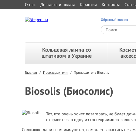
О нас
Доставка и оплата
Гарантия
Контакты
Стать
Обратный звонок
Кольцевая лампа со
Космет
штативом в Украине
аксес
Главная
/
Производители
/
Произодитель Biosolis
Biosolis (Биосолис)
Тот, кто очень хочет позагорать, не будет до
отправиться в одну из гостеприимных солнечн
Солнышко дарит нам иммунитет, помогает запастись незам