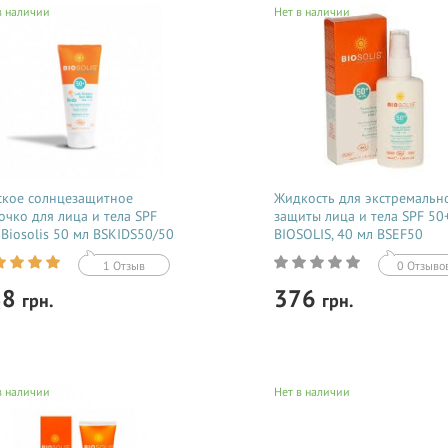
в наличии
Нет в наличии
ское солнцезащитное
Жидкость для экстремальн
очко для лица и тела SPF
защиты лица и тела SPF 50
 Biosolis 50 мл BSKIDS50/50
BIOSOLIS, 40 мл BSEF50
1 Отзыв
0 Отзыво
88
376
грн.
грн.
Купить
Купить
в наличии
Нет в наличии
цезащитное водостойкое
Предназначена для чувствительн
ство SUN MILK FOR FACE AND
солнцу кожи. Обеспечивает сам
 KIDS SPF50+ с нежной
высокий уровень защиты, при