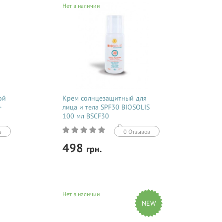
Нет в наличии
ой
Крем солнцезащитный для
+
лица и тела SPF30 BIOSOLIS
100 мл BSCF30
в
0 Отзывов
498
грн.
Купить
Нет в наличии
ой к
Крем с высоким фактором защиты,
NEW
ый
максимально увлажняющей кожу,
водостойкий. Обладает ультралегкой