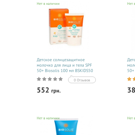
Нет в наличии
Нет 
Детское солнцезащитное
Дет
молочко для лица и тела SPF
мол
50+ Biosolis 100 мл BSKIDS50
50+
0 Отзывов
552
3
грн.
Купить
Нет в наличии
Нет 
Солнцезащитное водостойкое
Солн
С уважением
средство SUN MILK FOR FACE AND
сред
Интернет-магазин STEPEN.UA
BODY KIDS SPF50+ с нежной
BODY