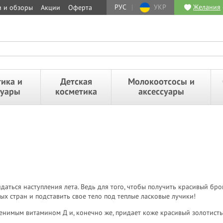
РУС
|
УКР
Желания
и и обзоры
Акции
Оферта
ика и
Детская
Молокоотсосы и
суары
косметика
аксессуары
жидаться наступления лета. Ведь для того, чтобы получить красивый б
ых стран и подставить свое тело под теплые ласковые лучики!
енимым витамином Д и, конечно же, придает коже красивый золотисты