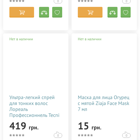
0
0
Нет в наличии
Нет в наличии
Ультра-легкий спрей
Маска для лица Огурец
для тонких волос
с мятой Ziaja Face Mask
Лореаль
7 мл
Профессионнель Tecni
Art French Girl Hair
419
15
грн.
грн.
Messy Cliche L'Oreal
Professionnel 150 мл
0
0