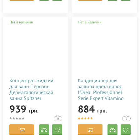
Нет в наличии
Нет в наличии
Концентрат жидкий
Кондиционер для
для ванн Перозон
защиты цвета волос
Дерматологическая
L'Oreal Professionnel
ванна Spitzner
Serie Expert Vitamino
Arzneimittel 1 л
Color A-OX Conditioner
939
884
грн.
грн.
1000 мл
0
6