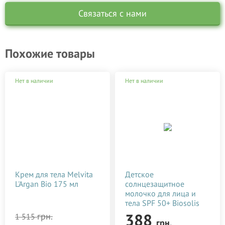
Связаться с нами
Похожие товары
Нет в наличии
Нет в наличии
Крем для тела Melvita
Детское
L'Argan Bio 175 мл
солнцезащитное
молочко для лица и
тела SPF 50+ Biosolis
50 мл
388
грн.
1 515
грн.