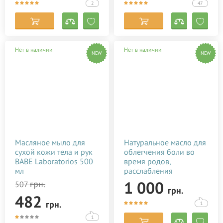
2
47
Нет в наличии
Нет в наличии
NEW
NEW
Масляное мыло для
Натуральное масло для
сухой кожи тела и рук
облегчения боли во
BABE Laboratorios 500
время родов,
мл
расслабления
роженицы Baby Teva
1 000
грн.
507
грн.
Babybo Oil 50 мл
482
грн.
1
1