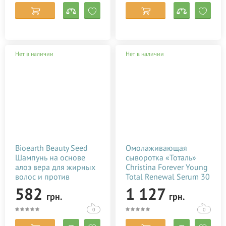
Нет в наличии
Нет в наличии
Bioearth Beauty Seed
Омолаживающая
Шампунь на основе
сыворотка «Тоталь»
алоэ вера для жирных
Christina Forever Young
волос и против
Total Renewal Serum 30
перхоти 250 мл
мл
582
1 127
грн.
грн.
0
0