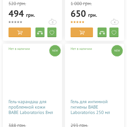
10 мл
грн.
грн.
520
1 000
494
650
грн.
грн.
0
4
Нет в наличии
Нет в наличии
NEW
NEW
Гель-карандаш для
Гель для интимной
проблемной кожи
гигиены BABE
BABE Laboratorios 8мл
Laboratorios 250 мл
грн.
грн.
388
293