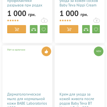
профилактики
ухода за кожей сосков
разрывов при родах
Baby Teva Nippi Cream
Baby Teva Peri Oil 100
50 мл
1 000
1 000
грн.
грн.
мл
1
9
Нет в наличии
NEW
Дерматологическое
Крем для ухода за
мыло для нормальной
кожей живота после
кожи BABE Laboratorios
родов Baby Teva BT