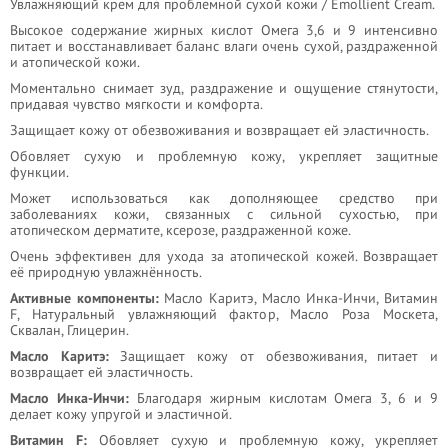
Увлажняющий крем для проблемной сухой кожи / Emollient Cream.
Высокое содержание жирных кислот Омега 3,6 и 9 интенсивно
питает и восстанавливает баланс влаги очень сухой, раздраженной
и атопической кожи.
Моментально снимает зуд, раздражение и ощущение стянутости,
придавая чувство мягкости и комфорта.
Защищает кожу от обезвоживания и возвращает ей эластичность.
Обовляет сухую и проблемную кожу, укрепляет защитные
функции.
Может использоваться как дополняющее средство при
заболеваниях кожи, связанных с сильной сухостью, при
атопическом дерматите, ксерозе, раздраженной коже.
Очень эффективен для ухода за атопической кожей. Возвращает
её природную увлажнённость.
Активные компоненты:
Масло Каритэ, Масло Инка-Инчи, Витамин
F, Натуральный увлажняющий фактор, Масло Роза Москета,
Сквалан, Глицерин.
Масло Каритэ:
Защищает кожу от обезвоживания, питает и
возвращает ей эластичность.
Масло Инка-Инчи:
Благодаря жирным кислотам Омега 3, 6 и 9
делает кожу упругой и эластичной.
Витамин F:
Обовляет сухую и проблемную кожу, укрепляет