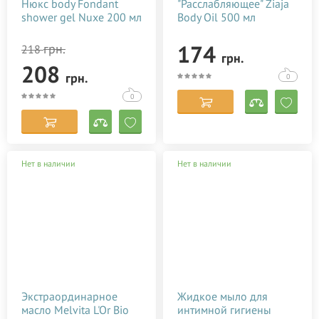
Нюкс body Fondant
"Расслабляющее" Ziaja
shower gel Nuxe 200 мл
Body Oil 500 мл
174
грн.
218
грн.
208
грн.
0
0
Нет в наличии
Нет в наличии
Экстраординарное
Жидкое мыло для
масло Melvita L'Or Bio
интимной гигиены