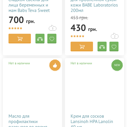
лица беременных и
кожи BABE Laboratorios
мам Baby Teva Sweet
200мл
Soap 180 мл
700
грн.
453
грн.
430
грн.
3
2
Нет в наличии
Нет в наличии
NEW
Масло для
Крем для сосков
профилактики
Lansinoh HPA Lanolin
разрывов во время
40 мл