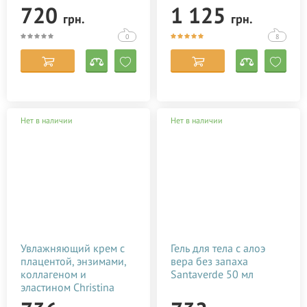
Protective Care 125 мл
720
1 125
грн.
грн.
0
8
Нет в наличии
Нет в наличии
Увлажняющий крем с
Гель для тела с алоэ
плацентой, энзимами,
вера без запаха
коллагеном и
Santaverde 50 мл
эластином Christina
Elastin Collagen With