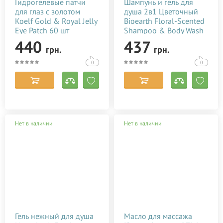
Гидрогелевые патчи
Шампунь и гель для
для глаз с золотом
душа 2в1 Цветочный
Koelf Gold & Royal Jelly
Bioearth Floral-Scented
Eye Patch 60 шт
Shampoo & Body Wash
500 мл
440
437
грн.
грн.
0
0
Нет в наличии
Нет в наличии
Гель нежный для душа
Масло для массажа