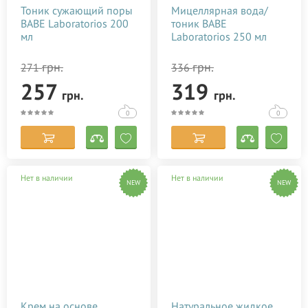
Тоник сужающий поры
Мицеллярная вода/
BABE Laboratorios 200
тоник BABE
мл
Laboratorios 250 мл
грн.
грн.
271
336
257
319
грн.
грн.
0
0
Нет в наличии
Нет в наличии
NEW
NEW
Крем на основе
Натуральное жидкое