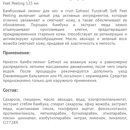
Feet Peeling 125 мл
Бамбуковый пилинг для ног и стоп Gehwol Fusskraft Soft Feet
Peeling включает целый ряд активных ингредиентов, которые
отлично увлажняют и смягчают кожу, а также обеспечивают ее
обновление. Порошок бамбука и экстракт меда нежно
отшелушивают ороговевшие клетки, предотвращают
преждевременное старение кожи, способствуют ее регенерации и
активизируют кровообращение. Масло авокадо и зеленый воск
жожоба смягчают кожу, придавая ей эластичность и мягкость.
Применение:
Нанести бамбо-пилинг Gehwol на влажную кожу и равномерно
распределить легкими массажными движениями, после чего смыть
водой. После процедуры рекомендуется дополнить уход
Оживляющим бальзамом или HL-лосьоном с керамидами. Средство
предназначено только для наружного применения.
Состав:
Сахароза, глицерин, масло авокадо, вода, изопропилпальмитат,
экстракт стебля бамбука, стеарат сахарозы, эфир жожоба, экстракт
меда, ксантановая смола, токоферил ацетат, феноксиэтанол,
пропиленгликоль, метилпарабен, бутилпарабен, этилпарабен,
гексин циннамал, изобутилпарабен читрал, лимонен, линалоол,
CI77289.