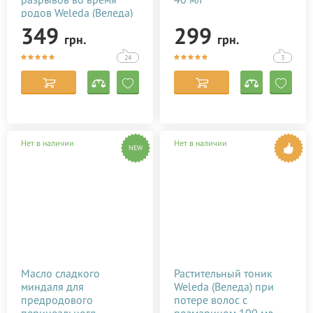
родов Weleda (Веледа)
50 мл
349
299
грн.
грн.
24
3
Нет в наличии
Нет в наличии
NEW
Масло сладкого
Растительный тоник
миндаля для
Weleda (Веледа) при
предродового
потере волос с
перинеального
розмарином 100 мл