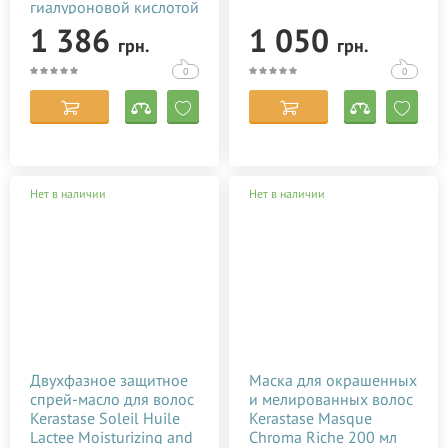
гиалуроновой кислотой
50 мл
1 386
1 050
грн.
грн.
0
0
Нет в наличии
Нет в наличии
Двухфазное защитное
Маска для окрашенных
спрей-масло для волос
и мелированных волос
Kerastase Soleil Huile
Kerastase Masque
Lactee Moisturizing and
Chroma Riche 200 мл