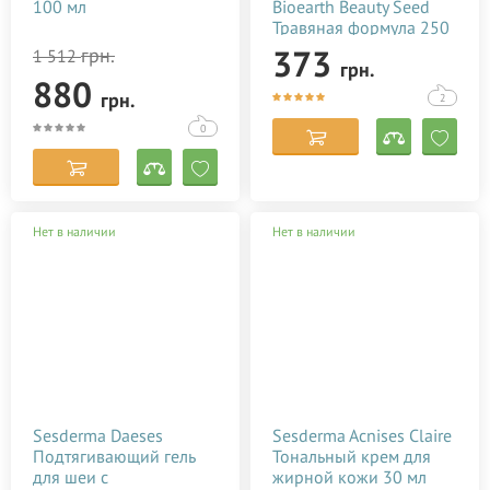
100 мл
Bioearth Beauty Seed
Травяная формула 250
мл
373
грн.
1 512
грн.
880
грн.
2
0
Нет в наличии
Нет в наличии
Sesderma Daeses
Sesderma Acnises Claire
Подтягивающий гель
Тональный крем для
для шеи с
жирной кожи 30 мл