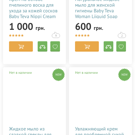
пчелиного воска для
мыло для женской
ухода за кожей сосков
гигиены Baby Teva
Baby Teva Nippi Cream
Woman Liiquid Soap
50 мл
250 мл
1 000
600
грн.
грн.
9
2
Нет в наличии
Нет в наличии
NEW
NEW
Жидкое мыло из
Увлажняющий крем
сладкой свеклы для
для проблемной сухой