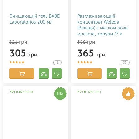
Очищающий гель BABE
Разглаживающий
Laboratorios 200 мл
концентрат Weleda
(Веледа) с маслом розы
москета, ампулы (7 х
0,8 мл)
грн.
грн.
321
366
305
365
грн.
грн.
1
30
Нет в наличии
Нет в наличии
NEW