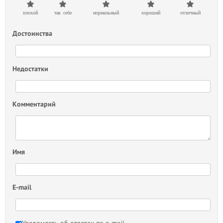
плохой
так себе
нормальный
хороший
отличный
Достоинства
Недостатки
Комментарий
Имя
E-mail