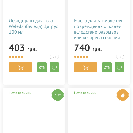
Дезодорант для тела
Масло для заживления
Weleda (Веледа) Цитрус
поврежденных тканей
100 мл
вследствие разрывов
или кесарева сечения
Baby Teva Stitol 50 мл
403
740
грн.
грн.
21
3
Нет в наличии
Нет в наличии
NEW