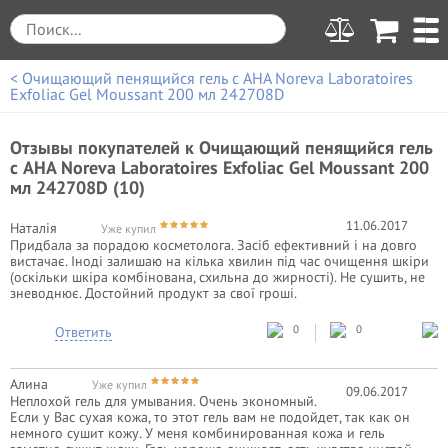
< Очищающий пенящийся гель с AHA Noreva Laboratoires
Exfoliac Gel Moussant 200 мл 242708D
Отзывы покупателей к
Очищающий пенящийся гель
с AHA Noreva Laboratoires Exfoliac Gel Moussant 200
мл 242708D (10)
11.06.2017
Наталія
Уже купил
Придбала за порадою косметолога. Засіб ефективний і на довго
вистачає. Іноді залишаю на кілька хвилин під час очищення шкіри
(оскільки шкіра комбінована, схильна до жирності). Не сушить, не
зневоднює. Достойний продукт за свої гроші.
0
0
Ответить
Алина
Уже купил
09.06.2017
Неплохой гель для умывания. Очень экономный.
Если у Вас сухая кожа, то этот гель вам не подойдет, так как он
немного сушит кожу. У меня комбинированная кожа и гель