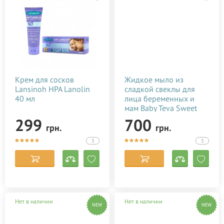
Крем для сосков
Жидкое мыло из
Lansinoh HPA Lanolin
сладкой свеклы для
40 мл
лица беременных и
мам Baby Teva Sweet
Soap 180 мл
299
700
грн.
грн.
3
3
Нет в наличии
Нет в наличии
NEW
NEW