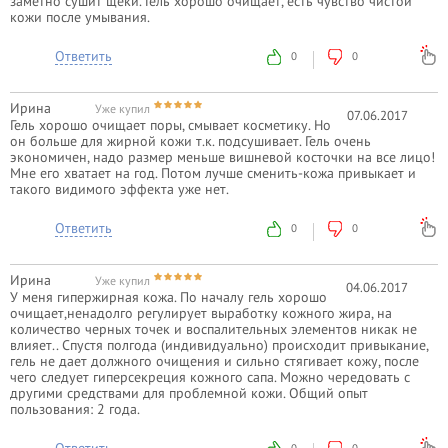
заметно сушит щеки. Гель хорошо очищает, есть чувство чистой
кожи после умывания.
Ответить
0
0
Ирина
Уже купил
07.06.2017
Гель хорошо очищает поры, смывает косметику. Но
он больше для жирной кожи т.к. подсушивает. Гель очень
экономичен, надо размер меньше вишневой косточки на все лицо!
Мне его хватает на год. Потом лучше сменить-кожа привыкает и
такого видимого эффекта уже нет.
Ответить
0
0
Ирина
Уже купил
04.06.2017
У меня гипержирная кожа. По началу гель хорошо
очищает,ненадолго регулирует выработку кожного жира, на
количество черных точек и воспалительных элементов никак не
влияет.. Спустя полгода (индивидуально) происходит привыкание,
гель не дает должного очищения и сильно стягивает кожу, после
чего следует гиперсекреция кожного сапа. Можно чередовать с
другими средствами для проблемной кожи. Общий опыт
пользования: 2 года.
Ответить