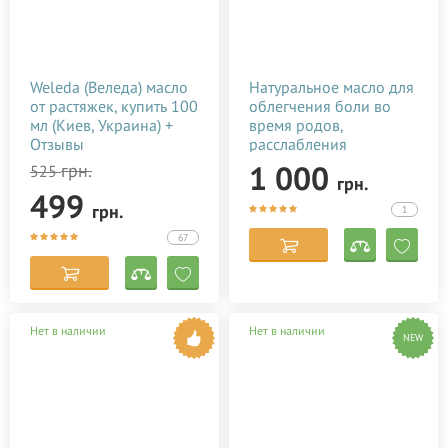
Weleda (Веледа) масло
Натуральное масло для
от растяжек, купить 100
облегчения боли во
мл (Киев, Украина) +
время родов,
Отзывы
расслабления
роженицы Baby Teva
1 000
грн.
525
грн.
Babybo Oil 50 мл
499
грн.
1
67
Нет в наличии
Нет в наличии
NEW