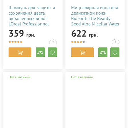
Шампунь для защиты и
Мицеллярная вода для
сохранения цвета
деликатной кожи
окрашенных волос
Bioearth The Beauty
LOreal Professionnel
Seed Aloe Micellar Water
Vitamino Color A-OX
200 мл
359
622
грн.
грн.
Shampoo 300 мл
7
1
Нет в наличии
Нет в наличии