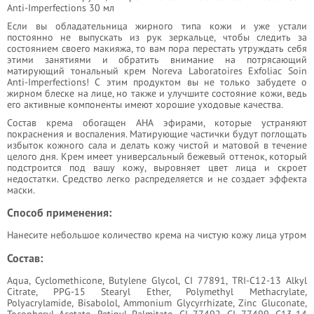
Anti-Imperfections 30 мл
Если вы обладательница жирного типа кожи и уже устали
постоянно не выпускать из рук зеркальце, чтобы следить за
состоянием своего макияжа, то вам пора перестать утруждать себя
этими занятиями и обратить внимание на потрясающий
матирующий тональный крем Noreva Laboratoires Exfoliac Soin
Anti-Imperfections! С этим продуктом вы не только забудете о
жирном блеске на лице, но также и улучшите состояние кожи, ведь
его активные компоненты имеют хорошие уходовые качества.
Состав крема обогащен АНА эфирами, которые устраняют
покраснения и воспаления. Матирующие частички будут поглощать
избыток кожного сала и делать кожу чистой и матовой в течение
целого дня. Крем имеет универсальный бежевый оттенок, который
подстроится под вашу кожу, выровняет цвет лица и скроет
недостатки. Средство легко распределяется и не создает эффекта
маски.
Способ применения:
Нанесите небольшое количество крема на чистую кожу лица утром
Состав:
Aqua, Cyclomethicone, Butylene Glycol, CI 77891, TRI-C12-13 Alkyl
Citrate, PPG-15 Stearyl Ether, Polymethyl Methacrylate,
Polyacrylamide, Bisabolol, Ammonium Glycyrrhizate, Zinc Gluconate,