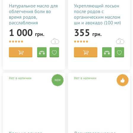
Натуральное масло для
Укрепляющий лосьон
облегчения боли во
после родов с
время родов,
органическим маслом
расслабления
ши и авокадо (100 мл)
роженицы Baby Teva
1 000
355
грн.
грн.
Babybo Oil 50 мл
1
2
Нет в наличии
Нет в наличии
NEW