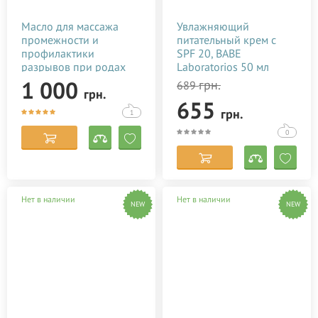
Масло для массажа
Увлажняющий
промежности и
питательный крем с
профилактики
SPF 20, BABE
разрывов при родах
Laboratorios 50 мл
Baby Teva Peri Oil 100
1 000
грн.
689
грн.
мл
655
грн.
1
0
Нет в наличии
Нет в наличии
NEW
NEW