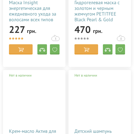
Маска Insight
Гидрогелевая маска с
энергетическая для
золотом и черным
ежедневного ухода за
жемчугом PETITFEE
волосами всех типов
Black Pearl & Gold
500 мл
Hydrogel Mask Pack 5шт
227
470
грн.
грн.
3
0
Нет в наличии
Нет в наличии
Крем-масло Актив для
Детский шампунь