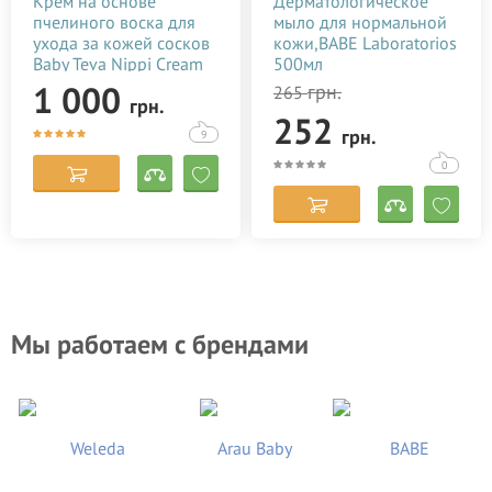
Крем на основе
Дерматологическое
пчелиного воска для
мыло для нормальной
ухода за кожей сосков
кожи,BABE Laboratorios
Baby Teva Nippi Cream
500мл
50 мл
1 000
грн.
265
грн.
252
грн.
9
0
Мы работаем с брендами