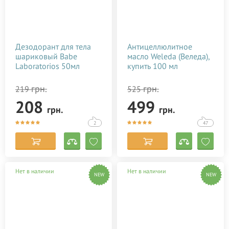
Дезодорант для тела
Антицеллюлитное
шариковый Babe
масло Weleda (Веледа),
Laboratorios 50мл
купить 100 мл
грн.
грн.
219
525
208
499
грн.
грн.
2
47
Нет в наличии
Нет в наличии
NEW
NEW