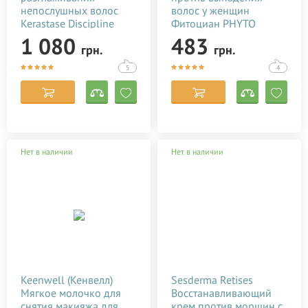
непослушных волос
волос у женщин
Kerastase Discipline
Фитоциан PHYTO
Fondant Fludealiste
Phytocyane Serum
1 080
483
грн.
грн.
Smooth-in-Motion Care
Antichute 200 мл
200 мл
5
4
Нет в наличии
Нет в наличии
Keenwell (Кенвелл)
Sesderma Retises
Мягкое молочко для
Восстанавливающий
снятия макияжа для
крем против морщин c