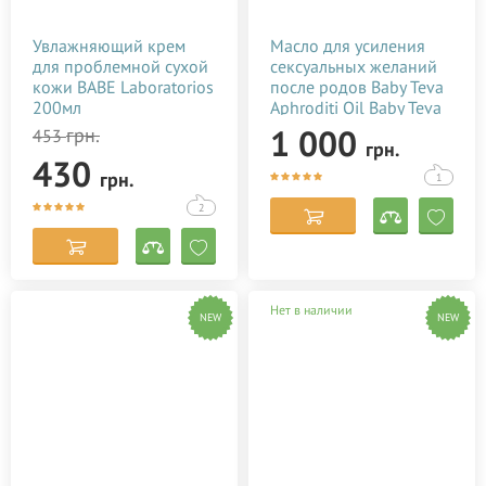
Увлажняющий крем
Масло для усиления
для проблемной сухой
сексуальных желаний
кожи BABE Laboratorios
после родов Baby Teva
200мл
Aphroditi Oil Baby Teva
100 мл
1 000
грн.
453
грн.
430
грн.
1
2
Нет в наличии
NEW
NEW