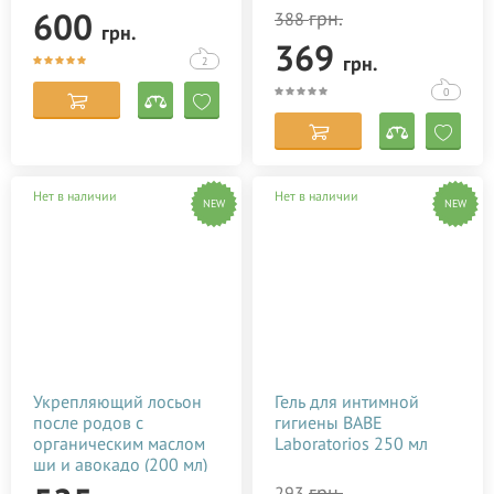
250 мл
600
грн.
388
грн.
369
грн.
2
0
Нет в наличии
Нет в наличии
NEW
NEW
Укрепляющий лосьон
Гель для интимной
после родов с
гигиены BABE
органическим маслом
Laboratorios 250 мл
ши и авокадо (200 мл)
грн.
293