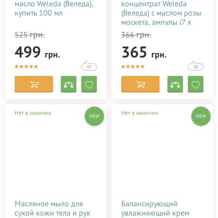
масло Weleda (Веледа),
концентрат Weleda
купить 100 мл
(Веледа) с маслом розы
москета, ампулы (7 х
0,8 мл)
грн.
грн.
525
366
499
365
грн.
грн.
47
30
Нет в наличии
Нет в наличии
NEW
NEW
Масляное мыло для
Балансирующий
сухой кожи тела и рук
увлажняющий крем