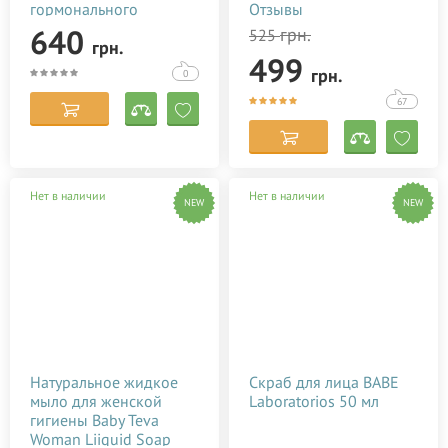
гормонального
Отзывы
состояния после родов
640
грн.
525
грн.
Baby Teva Roga Oil 100
499
мл
грн.
0
67
Нет в наличии
Нет в наличии
NEW
NEW
Натуральное жидкое
Скраб для лица BABE
мыло для женской
Laboratorios 50 мл
гигиены Baby Teva
Woman Liiquid Soap