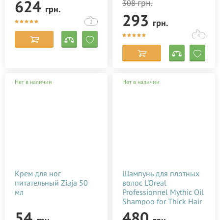
624
грн.
308
грн.
293
грн.
2
4
Нет в наличии
Нет в наличии
Крем для ног
Шампунь для плотных
питательный Ziaja 50
волос L'Oreal
мл
Professionnel Mythic Oil
Shampoo for Thick Hair
250 мл
54
480