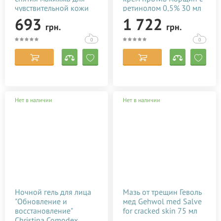
чувствительной кожи
ретинолом 0,5% 30 мл
200 мл
693
1 722
грн.
грн.
0
0
Нет в наличии
Нет в наличии
Ночной гель для лица
Мазь от трещин Геволь
"Обновление и
мед Gehwol med Salve
восстановление"
for cracked skin 75 мл
Christina Comodex