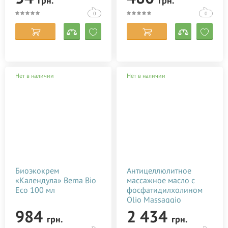
грн.
грн.
0
0
Нет в наличии
Нет в наличии
Биоэкокрем
Антицеллюлитное
«Календула» Bema Bio
массажное масло с
Eco 100 мл
фосфатидилхолином
Olio Massaggio
Trattamento Cellulite
984
2 434
грн.
грн.
500 мл