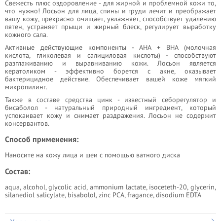
Cвежесть плюс оздоровление - для жирной и проблемной кожи то,
что нужно! Лосьон для лица, спины и груди лечит и преображает
вашу кожу, прекрасно очищает, увлажняет, способствует удалению
пятен, устраняет прыщи и жирный блеск, регулирует выработку
кожного сала.
Активные действующие компоненты - AHA + BHA (молочная
кислота, гликолевая и салициловая кислоты) - способствуют
разглаживанию и выравниванию кожи. Лосьон является
кератоликом - эффективно борется с акне, оказывает
бактерицидное действие. Обеспечивает вашей коже мягкий
микропилинг.
Также в составе средства цинк - известный себорегулятор и
бисаболол - натуральный природный ингредиент, который
успокаивает кожу и снимает раздражения. Лосьон не содержит
консервантов.
Способ применения:
Наносите на кожу лица и шеи с помощью ватного диска
Состав:
аqua, alcohol, glycolic acid, ammonium lactate, isoceteth-20, glycerin,
silanediol salicylate, bisabolol, zinc PCA, fragance, disodium EDTA