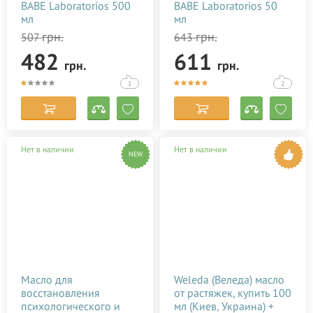
BABE Laboratorios 500
BABE Laboratorios 50
мл
мл
грн.
грн.
507
643
482
611
грн.
грн.
1
2
Нет в наличии
Нет в наличии
NEW
Масло для
Weleda (Веледа) масло
восстановления
от растяжек, купить 100
психологического и
мл (Киев, Украина) +