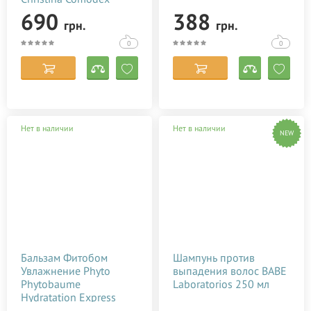
Renew&Repair Night
690
388
грн.
грн.
Treatment 50 мл
0
0
Нет в наличии
Нет в наличии
NEW
Бальзам Фитобом
Шампунь против
Увлажнение Phyto
выпадения волос BABE
Phytobaume
Laboratorios 250 мл
Hydratation Express
Conditioner 150 мл