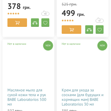
378
грн.
525
грн.
499
грн.
40
47
Нет в наличии
Нет в наличии
NEW
NEW
Масляное мыло для
Крем для ухода за
сухой кожи тела и рук
сосками (для будущих и
BABE Laboratorios 500
кормящих мам) BABE
мл
Laboratorios 30 мл
грн.
грн.
507
395