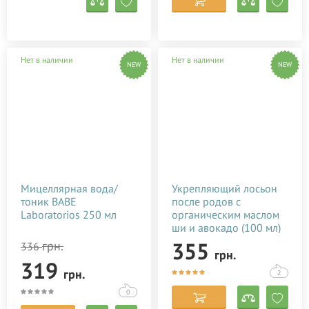
Нет в наличии
Нет в наличии
NEW
NEW
Мицеллярная вода/
Укрепляющий лосьон
тоник BABE
после родов с
Laboratorios 250 мл
органическим маслом
ши и авокадо (100 мл)
355
грн.
336
грн.
319
грн.
2
0