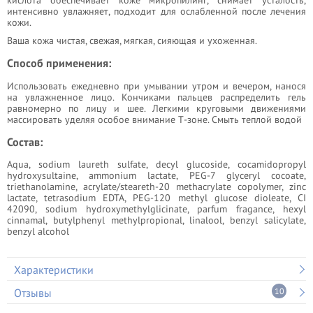
интенсивно увлажняет, подходит для ослабленной после лечения
кожи.
Ваша кожа чистая, свежая, мягкая, сияющая и ухоженная.
Способ применения:
Использовать ежедневно при умывании утром и вече­ром, нанося
на увлажненное лицо. Кончи­ками пальцев распределить гель
равно­мерно по лицу и шее. Легкими кру­говыми движениями
массировать уде­ляя особое внимание Т-зоне. Смыть теплой водой
Состав:
Aqua, sodium laureth sulfate, decyl glucoside, cocamidopropyl
hydroxysultaine, ammonium lactate, PEG-7 glyceryl cocoate,
triethanolamine, acrylate/steareth-20 methacrylate copolymer, zinc
lactate, tetrasodium EDTA, PEG-120 methyl glucose dioleate, CI
42090, sodium hydroxymethylglicinate, parfum fragance, hexyl
cinnamal, butylphenyl methylpropional, linalool, benzyl salicylate,
benzyl alcohol
Характеристики
Отзывы
10