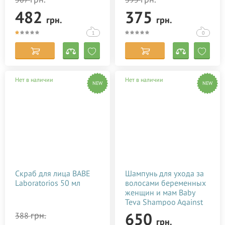
482
375
грн.
грн.
1
0
Нет в наличии
Нет в наличии
NEW
NEW
Скраб для лица BABE
Шампунь для ухода за
Laboratorios 50 мл
волосами беременных
женщин и мам Baby
Teva Shampoo Against
Hair Loss 250 мл
650
грн.
388
грн.