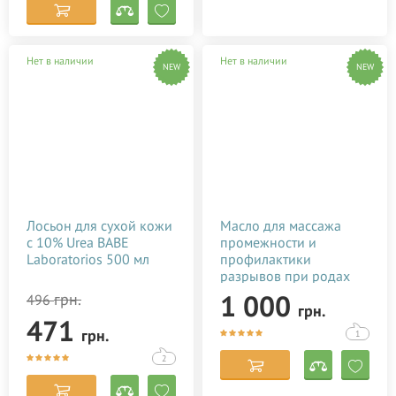
Нет в наличии
Нет в наличии
NEW
NEW
Лосьон для сухой кожи
Масло для массажа
с 10% Urea BABE
промежности и
Laboratorios 500 мл
профилактики
разрывов при родах
Baby Teva Peri Oil 100
1 000
грн.
496
грн.
мл
471
грн.
1
2