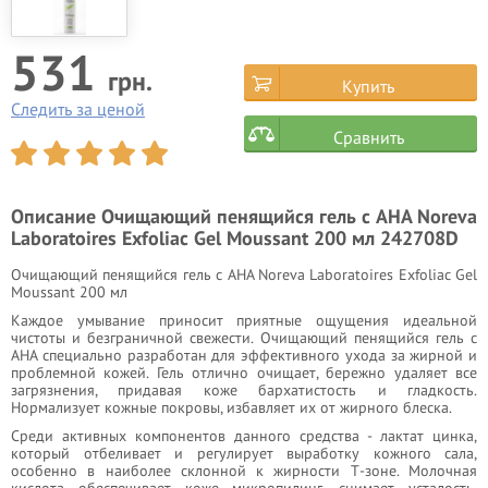
531
грн.
Купить
Следить за ценой
Сравнить
Описание
Очищающий пенящийся гель с AHA Noreva
Laboratoires Exfoliac Gel Moussant 200 мл 242708D
Очищающий пенящийся гель с AHA Noreva Laboratoires Exfoliac Gel
Moussant 200 мл
Каждое умывание приносит приятные ощущения идеальной
чистоты и безграничной свежести. Очищающий пенящийся гель с
AHA специально разработан для эффективного ухода за жирной и
проблемной кожей. Гель отлично очищает, бережно удаляет все
загрязнения, придавая коже бархатистость и гладкость.
Нормализует кожные покровы, избавляет их от жирного блеска.
Среди активных компонентов данного средства - лактат цинка,
который отбеливает и регулирует выработку кожного сала,
особенно в наиболее склонной к жирности Т-зоне. Молочная
кислота обеспечивает коже микропилинг, снимает усталость,