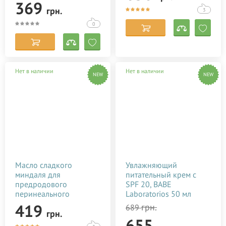
369
грн.
3
0
Нет в наличии
Нет в наличии
NEW
NEW
Масло сладкого
Увлажняющий
миндаля для
питательный крем с
предродового
SPF 20, BABE
перинеального
Laboratorios 50 мл
массажа (100 мл)
419
грн.
689
грн.
655