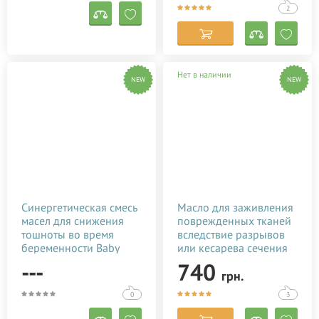
2
Нет в наличии
NEW
NEW
Синергетическая смесь
Масло для заживления
масел для снижения
поврежденных тканей
тошноты во время
вследствие разрывов
беременности Baby
или кесарева сечения
Teva Morcal Oil 10 мл
Baby Teva Stitol 50 мл
---
740
грн.
0
3