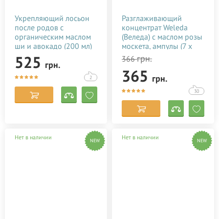
Укрепляющий лосьон
Разглаживающий
после родов с
концентрат Weleda
органическим маслом
(Веледа) с маслом розы
ши и авокадо (200 мл)
москета, ампулы (7 х
0,8 мл)
525
грн.
366
грн.
365
грн.
2
30
Нет в наличии
Нет в наличии
NEW
NEW