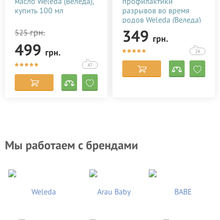
масло Weleda (Веледа),
профилактики
купить 100 мл
разрывов во время
родов Weleda (Веледа)
50 мл
349
грн.
525
грн.
499
грн.
24
47
Мы работаем с брендами