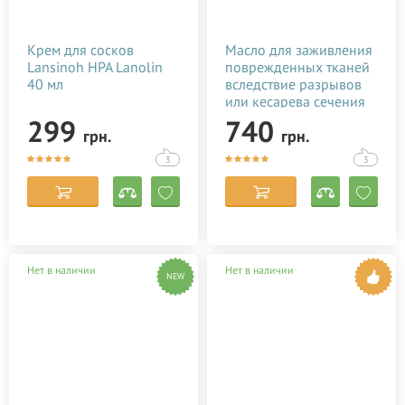
Крем для сосков
Масло для заживления
Lansinoh HPA Lanolin
поврежденных тканей
40 мл
вследствие разрывов
или кесарева сечения
Baby Teva Stitol 50 мл
299
740
грн.
грн.
3
3
Нет в наличии
Нет в наличии
NEW