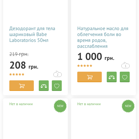
Дезодорант для тела
Натуральное масло для
шариковый Babe
облегчения боли во
Laboratorios 50мл
время родов,
расслабления
роженицы Baby Teva
1 000
грн.
219
грн.
Babybo Oil 50 мл
208
грн.
1
2
Нет в наличии
Нет в наличии
NEW
NEW