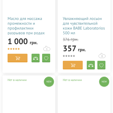
Масло для массажа
Увлажняющий лосьон
промежности и
для чувствительной
профилактики
кожи BABE Laboratorios
разрывов при родах
500 мл
Baby Teva Peri Oil 100
1 000
грн.
376
грн.
мл
357
грн.
1
0
Нет в наличии
Нет в наличии
NEW
NEW