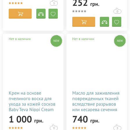
252
грн.
3
0
Нет в наличии
Нет в наличии
NEW
NEW
Крем на основе
Масло для заживления
пчелиного воска для
поврежденных тканей
ухода за кожей сосков
вследствие разрывов
Baby Teva Nippi Cream
или кесарева сечения
50 мл
Baby Teva Stitol 50 мл
1 000
740
грн.
грн.
9
3