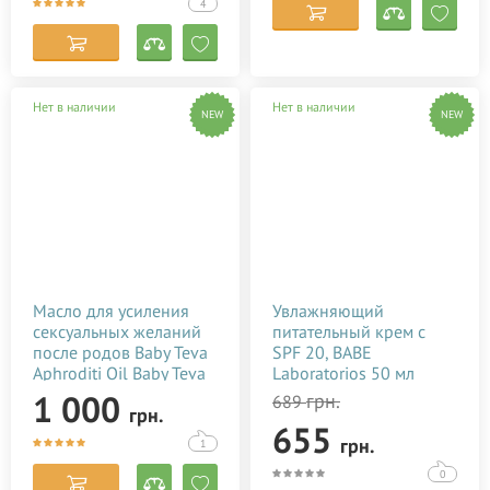
4
Нет в наличии
Нет в наличии
NEW
NEW
Масло для усиления
Увлажняющий
сексуальных желаний
питательный крем с
после родов Baby Teva
SPF 20, BABE
Aphroditi Oil Baby Teva
Laboratorios 50 мл
100 мл
1 000
грн.
689
грн.
655
грн.
1
0