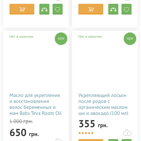
Нет в наличии
Нет в наличии
NEW
NEW
Масло для укрепления
Укрепляющий лосьон
и восстановления
после родов с
волос беременных и
органическим маслом
мам Baby Teva Roots Oil
ши и авокадо (100 мл)
10 мл
355
грн.
1 000
грн.
650
грн.
2