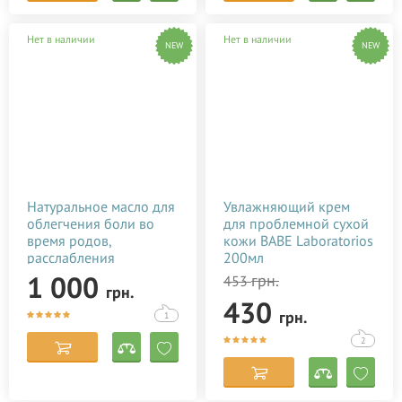
Нет в наличии
Нет в наличии
NEW
NEW
Натуральное масло для
Увлажняющий крем
облегчения боли во
для проблемной сухой
время родов,
кожи BABE Laboratorios
расслабления
200мл
роженицы Baby Teva
1 000
грн.
453
грн.
Babybo Oil 50 мл
430
грн.
1
2