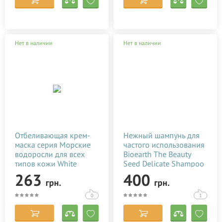
Нет в наличии
Нет в наличии
Отбеливающая крем-
Нежный шампунь для
маска серия Морские
частого использования
водоросли для всех
Bioearth The Beauty
типов кожи White
Seed Delicate Shampoo
Mandarin 50 мл
250 мл
263
400
грн.
грн.
0
1