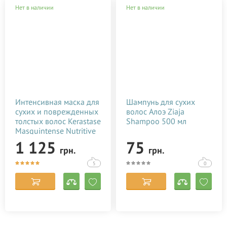
Нет в наличии
Нет в наличии
Интенсивная маска для
Шампунь для сухих
сухих и поврежденных
волос Алоэ Ziaja
толстых волос Kerastase
Shampoo 500 мл
Masquintense Nutritive
200 мл
1 125
75
грн.
грн.
5
0