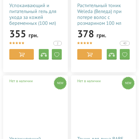
Успокаивающий и
Растительный тоник
питательный гель для
Weleda (Веледа) при
ухода за кожей
потере волос с
беременных (100 мл)
розмарином 100 мл
355
378
грн.
грн.
2
40
Нет в наличии
Нет в наличии
NEW
NEW
Увлажняющий
Тоник для лица BABE