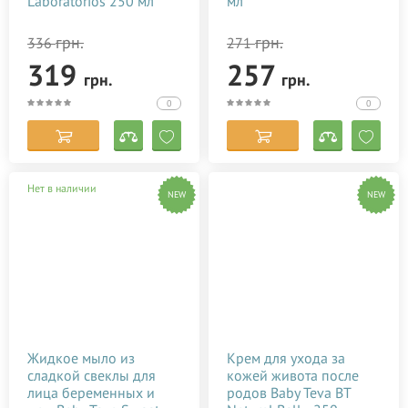
Laboratorios 250 мл
мл
грн.
грн.
336
271
319
257
грн.
грн.
0
0
Нет в наличии
NEW
NEW
Жидкое мыло из
Крем для ухода за
сладкой свеклы для
кожей живота после
лица беременных и
родов Baby Teva BT