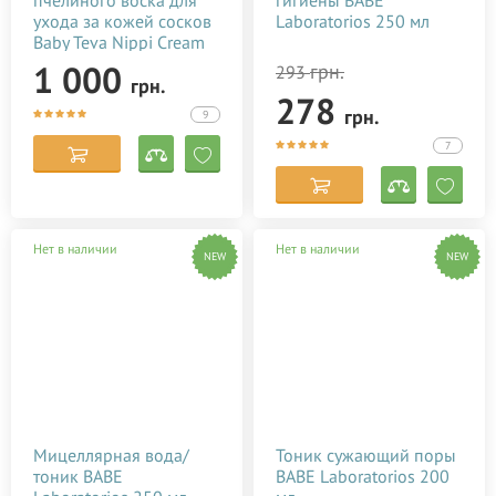
пчелиного воска для
гигиены BABE
ухода за кожей сосков
Laboratorios 250 мл
Baby Teva Nippi Cream
50 мл
1 000
грн.
293
грн.
278
грн.
9
7
Нет в наличии
Нет в наличии
NEW
NEW
Мицеллярная вода/
Тоник сужающий поры
тоник BABE
BABE Laboratorios 200