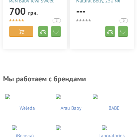
мам Baby Teva Sweet
Natural Belly, 250 мл
Soap 180 мл
700
---
грн.
3
0
Мы работаем с брендами