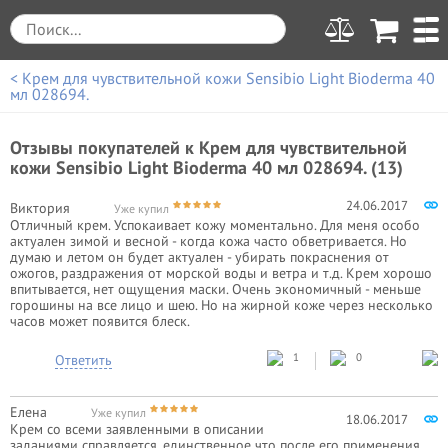
< Крем для чувствительной кожи Sensibio Light Bioderma 40
мл 028694.
Отзывы покупателей к
Крем для чувствительной
кожи Sensibio Light Bioderma 40 мл 028694. (13)
24.06.2017
Виктория
Уже купил
Отличный крем. Успокаивает кожу моментально. Для меня особо
актуален зимой и весной - когда кожа часто обветривается. Но
думаю и летом он будет актуален - убирать покраснения от
ожогов, раздражения от морской воды и ветра и т.д. Крем хорошо
впитывается, нет ощущения маски. Очень экономичный - меньше
горошины на все лицо и шею. Но на жирной коже через несколько
часов может появится блеск.
1
0
Ответить
Елена
Уже купил
18.06.2017
Крем со всеми заявленными в описании
заданиями справляется, единственное что после его применения