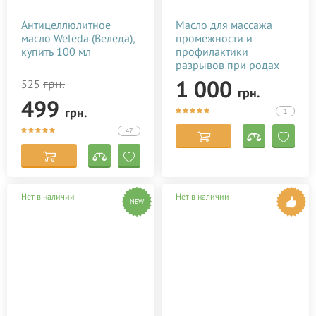
Антицеллюлитное
Масло для массажа
масло Weleda (Веледа),
промежности и
купить 100 мл
профилактики
разрывов при родах
Baby Teva Peri Oil 100
1 000
грн.
525
грн.
мл
499
грн.
1
47
Нет в наличии
Нет в наличии
NEW