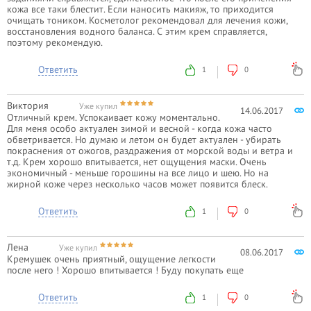
кожа все таки блестит. Если наносить макияж, то приходится
очищать тоником. Косметолог рекомендовал для лечения кожи,
восстановления водного баланса. С этим крем справляется,
поэтому рекомендую.
Ответить
1
0
Виктория
Уже купил
14.06.2017
Отличный крем. Успокаивает кожу моментально.
Для меня особо актуален зимой и весной - когда кожа часто
обветривается. Но думаю и летом он будет актуален - убирать
покраснения от ожогов, раздражения от морской воды и ветра и
т.д. Крем хорошо впитывается, нет ощущения маски. Очень
экономичный - меньше горошины на все лицо и шею. Но на
жирной коже через несколько часов может появится блеск.
Ответить
1
0
Лена
Уже купил
08.06.2017
Кремушек очень приятный, ощущение легкости
после него ! Хорошо впитывается ! Буду покупать еще
Ответить
1
0