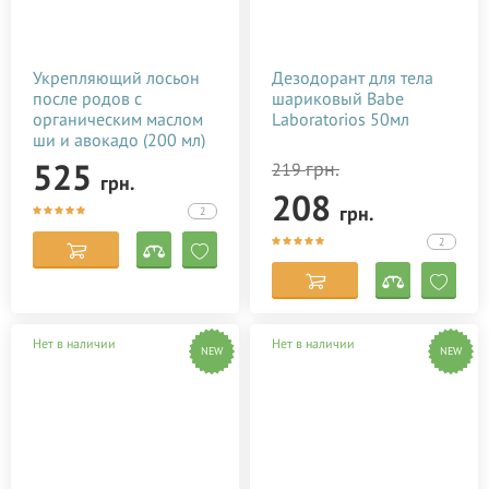
Укрепляющий лосьон
Дезодорант для тела
после родов с
шариковый Babe
органическим маслом
Laboratorios 50мл
ши и авокадо (200 мл)
525
грн.
219
грн.
208
грн.
2
2
Нет в наличии
Нет в наличии
NEW
NEW