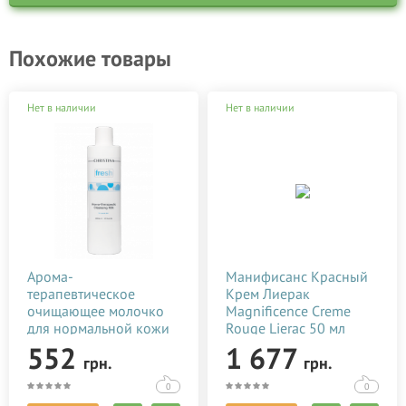
Похожие товары
Нет в наличии
Нет в наличии
Арома-
Манифисанс Красный
терапевтическое
Крем Лиерак
очищающее молочко
Magnificence Creme
для нормальной кожи
Rouge Lierac 50 мл
Christina Fresh-Aroma
552
1 677
грн.
грн.
Theraputic Cleansing
Milk for normal skin 300
0
0
мл