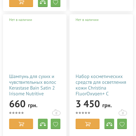
Нет в наличии
Нет в наличии
Шампунь для сухих и
Набор косметических
чувствительных волос
средств для осветления
Kerastase Bain Satin 2
кожи Christina
Irisome Nutritive
FluorOxygen+ C
Shampoo 250 мл
Rejuvenating &
660
3 450
грн.
грн.
Lightening Kit
0
0