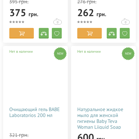
грн.
грн.
395
276
375
262
грн.
грн.
0
0
Нет в наличии
Нет в наличии
NEW
NEW
Очищающий гель BABE
Натуральное жидкое
Laboratorios 200 мл
мыло для женской
гигиены Baby Teva
Woman Liiquid Soap
250 мл
600
грн.
321
грн.