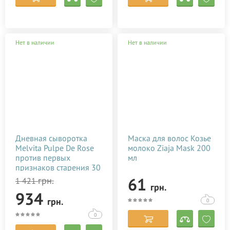
Нет в наличии
Нет в наличии
Дневная сыворотка
Маска для волос Козье
Melvita Pulpe De Rose
молоко Ziaja Mask 200
против первых
мл
признаков старения 30
мл
61
грн.
1 421
грн.
934
грн.
0
0