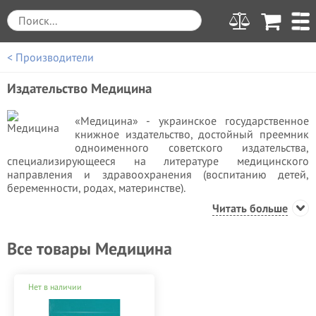
< Производители
Издательство Медицина
«Медицина» - украинское государственное
книжное издательство, достойный преемник
одноименного советского издательства,
специализирующееся на литературе медицинского
направления и здравоохранения (воспитанию детей,
беременности, родах, материнстве).
Читать больше
До 1963 года издательство имело ряд названий в свете
подчинения разным государственным
здравоохранительным структурам Советского Союза. В 80-
Все товары Медицина
годах прошлого века издательство входило в главную
редакцию научно-технической литературы СССР с
ежегодным тиражом печатных изданий в 14 млн.
Нет в наличии
экземпляров. Сегодня офис издательства расположен в
городе Киеве.