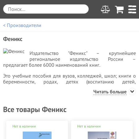
< Производители
Феникс
Издательство "Феникс" – крупнейшее
региональное издательство России –
предлагает более 6000 наименований книг.
Это учебные пособия для вузов, колледжей, школ; книги о
беременности, родах, детях (воспитанию детей,
беременности, родах, материнстве), психологии,
Читать больше
философии, социологии, математике, физике, химии,
биологии; учебные пособия для музыкальных школ; книги
для садоводов и огородников и мн. др.
Все товары Феникс
Издательство «Феникс» входит в десятку крупнейших
российских компаний. Более 25 лет издательство
Нет в наличии
Нет в наличии
занимается выпуском социально-гуманитарной,
технической, справочной, художественной,