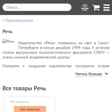
< Производители
Речь
Издательство «Речь» появилось на свет в Санкт-
Петербурге в конце декабря 1999 года. У истоков
стояли выпускники психологического факультета СПбГУ —
очень сильной академической школы.
Стимулом к созданию издательства послужила острая
нехватка хороших психологических книг, для беременных
Читать больше
женщин, будущих мам, детей на отечественном книжном
рынке.
Все товары Речь
Издательская компания достаточно успешно возродила и
дополнила уже существующие материалы по детской,
подростковой психологии, и уже в 2008 году получила
Нет в наличии
престижную награду российского психологического
сообщества - «Золотую Психею».