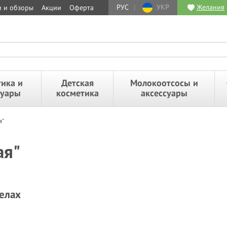
РУС
|
УКР
Желания
и и обзоры
Акции
Оферта
ика и
Детская
Молокоотсосы и
суары
косметика
аксессуары
я"
ая"
делах