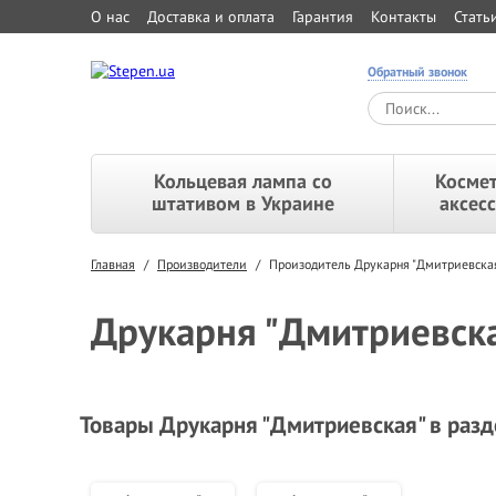
О нас
Доставка и оплата
Гарантия
Контакты
Стать
Обратный звонок
Кольцевая лампа со
Космет
штативом в Украине
аксес
Главная
/
Производители
/
Произодитель Друкарня "Дмитриевска
Друкарня "Дмитриевск
Товары Друкарня "Дмитриевская" в раз