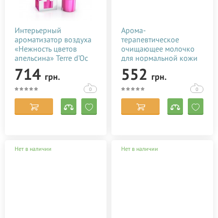
Интерьерный
Арома-
ароматизатор воздуха
терапевтическое
«Нежность цветов
очищающее молочко
апельсина» Terre d’Oc
для нормальной кожи
100 мл
Christina Fresh-Aroma
714
552
грн.
грн.
Theraputic Cleansing
Milk for normal skin 300
0
0
мл
Нет в наличии
Нет в наличии