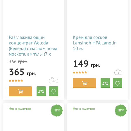
Разглаживающий
Крем для сосков
концентрат Weleda
Lansinoh HPA Lanolin
(Веледа) с маслом розы
10 мл
москета, ампулы (7 х
0,8 мл)
149
грн.
366
грн.
365
грн.
3
30
Нет в наличии
Нет в наличии
NEW
NEW