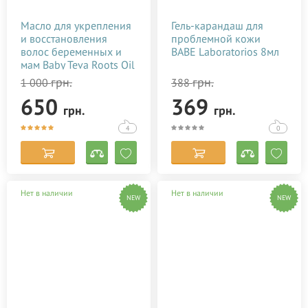
Масло для укрепления
Гель-карандаш для
и восстановления
проблемной кожи
волос беременных и
BABE Laboratorios 8мл
мам Baby Teva Roots Oil
10 мл
грн.
грн.
1 000
388
650
369
грн.
грн.
4
0
Нет в наличии
Нет в наличии
NEW
NEW