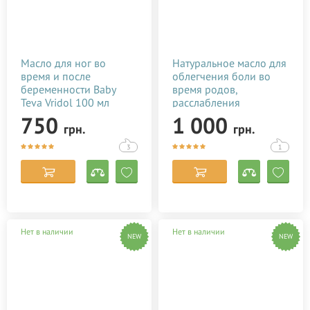
Масло для ног во
Натуральное масло для
время и после
облегчения боли во
беременности Baby
время родов,
Teva Vridol 100 мл
расслабления
роженицы Baby Teva
750
1 000
грн.
грн.
Babybo Oil 50 мл
3
1
Нет в наличии
Нет в наличии
NEW
NEW