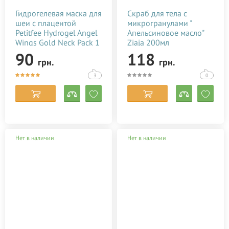
Гидрогелевая маска для
Скраб для тела с
шеи с плацентой
микрогранулами "
Petitfee Hydrogel Angel
Апельсиновое масло"
Wings Gold Neck Pack 1
Ziaja 200мл
х 10 г
90
118
грн.
грн.
3
0
Нет в наличии
Нет в наличии