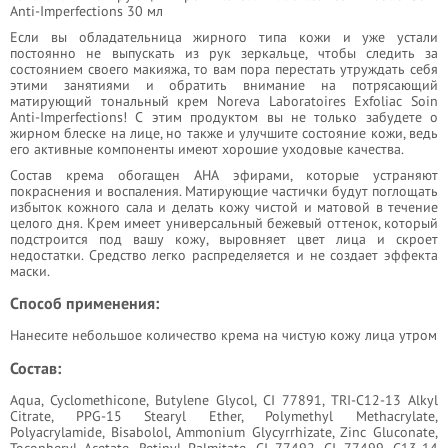
Anti-Imperfections 30 мл
Если вы обладательница жирного типа кожи и уже устали
постоянно не выпускать из рук зеркальце, чтобы следить за
состоянием своего макияжа, то вам пора перестать утруждать себя
этими занятиями и обратить внимание на потрясающий
матирующий тональный крем Noreva Laboratoires Exfoliac Soin
Anti-Imperfections! С этим продуктом вы не только забудете о
жирном блеске на лице, но также и улучшите состояние кожи, ведь
его активные компоненты имеют хорошие уходовые качества.
Состав крема обогащен АНА эфирами, которые устраняют
покраснения и воспаления. Матирующие частички будут поглощать
избыток кожного сала и делать кожу чистой и матовой в течение
целого дня. Крем имеет универсальный бежевый оттенок, который
подстроится под вашу кожу, выровняет цвет лица и скроет
недостатки. Средство легко распределяется и не создает эффекта
маски.
Способ применения:
Нанесите небольшое количество крема на чистую кожу лица утром
Состав:
Aqua, Cyclomethicone, Butylene Glycol, CI 77891, TRI-C12-13 Alkyl
Citrate, PPG-15 Stearyl Ether, Polymethyl Methacrylate,
Polyacrylamide, Bisabolol, Ammonium Glycyrrhizate, Zinc Gluconate,