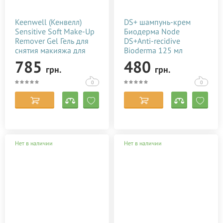
Keenwell (Кенвелл)
DS+ шампунь-крем
Sensitive Soft Make-Up
Биодерма Node
Remover Gel Гель для
DS+Anti-recidive
снятия макияжа для
Bioderma 125 мл
чувствительной кожи
785
480
грн.
грн.
250 мл
0
0
Нет в наличии
Нет в наличии