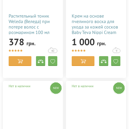
Растительный тоник
Крем на основе
Weleda (Веледа) при
пчелиного воска для
потере волос с
ухода за кожей сосков
розмарином 100 мл
Baby Teva Nippi Cream
50 мл
378
1 000
грн.
грн.
40
9
Нет в наличии
Нет в наличии
NEW
NEW