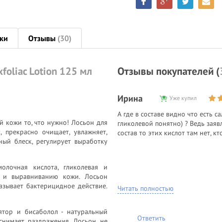
ки
Отзывы
(30)
foliac Lotion 125 мл
Отзывы покупателей (
Ирина
Уже купил
А где в составе видно что есть 
й кожи то, что нужно! Лосьон для
гликолевой понятно) ? Ведь заяв
 прекрасно очищает, увлажняет,
состав то этих кислот там нет, к
ный блеск, регулирует выработку
олочная кислота, гликолевая и
ю и выравниванию кожи. Лосьон
казывает бактерицидное действие.
Читать полностью
лятор и бисаболол - натуральный
Ответить
снимает раздражения. Лосьон не