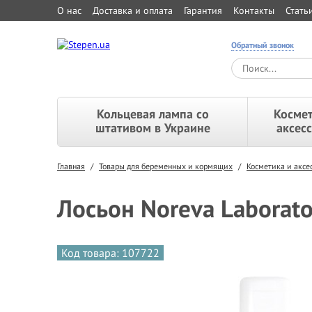
О нас
Доставка и оплата
Гарантия
Контакты
Стать
Обратный звонок
Кольцевая лампа со
Космет
штативом в Украине
аксес
Главная
/
Товары для беременных и кормящих
/
Косметика и акс
Лосьон Noreva Laborato
Код товара: 107722