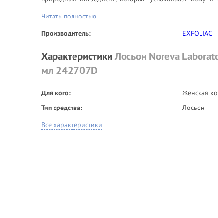
содержит консервантов.
Читать полностью
Способ применения:
Производитель:
EXFOLIAC
Наносите на кожу лица и шеи с помощью ватного диска
Характеристики
Лосьон Noreva Laborato
Состав:
мл 242707D
аqua, alcohol, glycolic acid, ammonium lactate, isoceteth-
bisabolol, zinc PCA, fragance, disodium EDTA
Для кого:
Женская ко
Тип средства:
Лосьон
Все характеристики