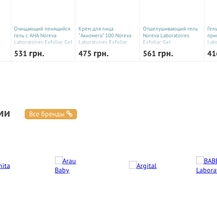
Очищающий пенящийся
Крем для лица
Отшелушивающий гель
Гел
гель с AHA Noreva
"Акномега" 100 Noreva
Noreva Laboratoires
при
Laboratoires Exfoliac Gel
Laboratoires Exfoliac
Exfoliac Gel
Labo
Moussant 200 мл
Acnomega 30 мл
Desincrustant 50 мл
Gel
грн.
грн.
грн.
531
475
561
4
242708D
242701D
242706D
ми
Все бренды