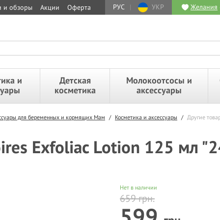
РУС
|
УКР
Желания
и и обзоры
Акции
Оферта
ика и
Детская
Молокоотсосы и
суары
косметика
аксессуары
ессуары для беременных и кормящих Мам
/
Косметика и аксессуары
/
Другие това
ires Exfoliac Lotion 125 мл 
Нет в наличии
659
грн.
599