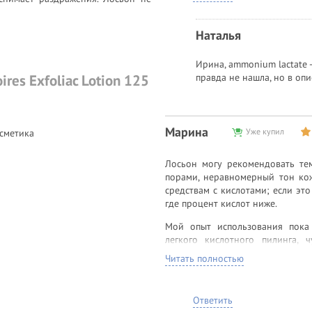
Наталья
Ирина, ammonium lactate 
правда не нашла, но в оп
ires Exfoliac Lotion 125
20, glycerin, silanediol salicylate,
Марина
Уже купил
сметика
Лосьон могу рекомендовать те
порами, неравномерный тон кож
средствам с кислотами; если это
где процент кислот ниже.
Мой опыт использования пока 
легкого кислотного пилинга, 
открывает забитые поры. Исполь
Читать полностью
получить пигментные пятна!
После нанесения кожу будет пок
Ответить
липкость, но таково действие ки