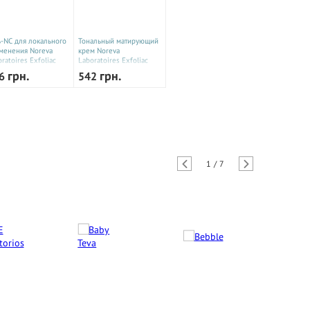
ь-NC для локального
Тональный матирующий
менения Noreva
крем Noreva
ratoires Exfoliac
Laboratoires Exfoliac
-NC 30 мл 242709D
Soin Anti-Imperfections
грн.
грн.
16
542
30 мл 242713D
1
/
7