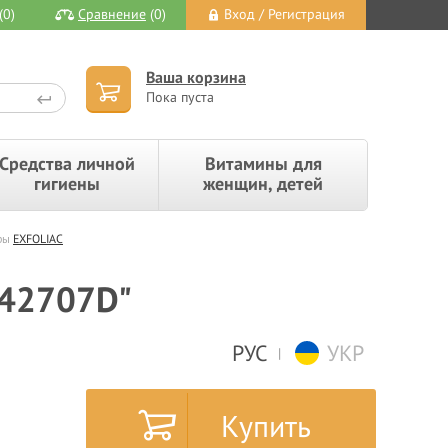
(0)
Сравнение
(0)
Вход / Регистрация
Ваша корзина
Пока пуста
Средства личной
Витамины для
гигиены
женщин, детей
ры
EXFOLIAC
"242707D"
РУС
УКР
|
Купить