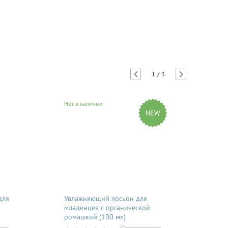
о дальнейшем опыте использования. Кстати, утренний крем
!
1
/
3
Нет в наличии
Нет
NEW
для
Увлажняющий лосьон для
Орг
младенцев с органической
душ
ромашкой (100 мл)
Mam
Cre