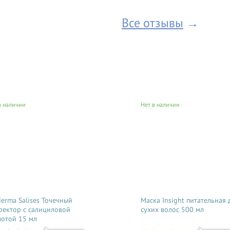
стянуты. Через месяц отпишусь 
обязательно с защитой от солнца
Все отзывы
→
в наличии
Нет в наличии
derma Salises Точечный
Маска Insight питательная 
ректор с салициловой
сухих волос 500 мл
лотой 15 мл