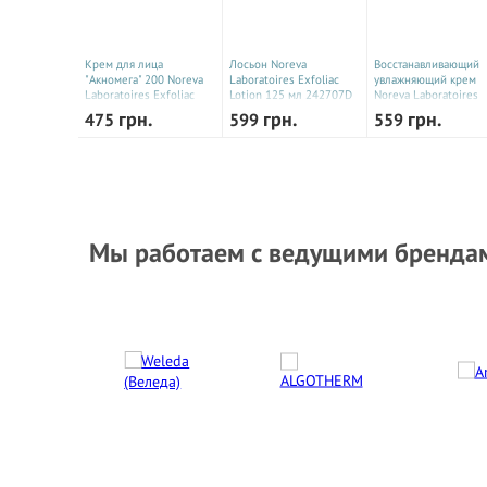
Крем для лица
Лосьон Noreva
Восстанавливающий
"Акномега" 200 Noreva
Laboratoires Exfoliac
увлажняющий крем
Laboratoires Exfoliac
Lotion 125 мл 242707D
Noreva Laboratoires
Acnomega 30 мл
Exfoliac Cream
грн.
грн.
грн.
475
599
559
242702D
Reparatrice 40 мл
242705D
Мы работаем с ведущими бренда