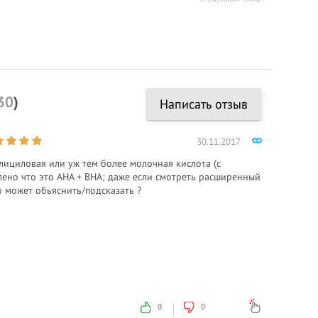
30
)
Написать отзыв
30.11.2017
салициловая или уж тем более молочная кислота (с
лено что это AHA + BHA; даже если смотреть расширенный
то может обьяснить/подсказать ?
0
0