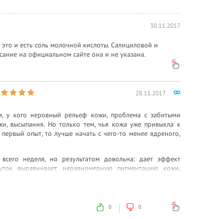
30.11.2017
- это и есть соль молочной кислоты. Салициловой и
исание на официальном сайте она и не указана.
28.11.2017
м, у кого неровный рельеф кожи, проблема с забитыми
и, высыпания. Но только тем, чья кожа уже привыкла к
 первый опыт, то лучше начать с чего-то менее ядреного,
всего неделя, но результатом довольна: дает эффект
чуток выравнивает неравномерную пигментацию кожи,
зовать этот лосьон нужно строго на ночь, иначе можете
алывать какое-то время (минут 10-20), может ощущаться
0
0
слот. Наутро кожа гладкая и как будто увлажненная, поры