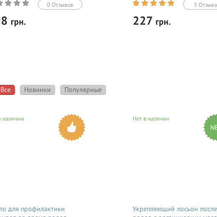
0 Отзывов
3 Отзыва
98
227
грн.
грн.
Купить
Купить
чный корректор с салициловой
Маска питательная для сухих во
отой Sesderma эффективно
Insight обладает восстанавлива
аняет локальные воспаления и
Все
Новинки
Популярные
эффектом, при этом не отяжеляя
каивает кожу. Натуральные
волосы. Возвращает волосам
оненты корректора Сесдерма
эластичность и блеск.
э, ромашка, пантенол) глубоко...
в наличии
Нет в наличии
N
ло для профилактики
Укрепляющий лосьон после