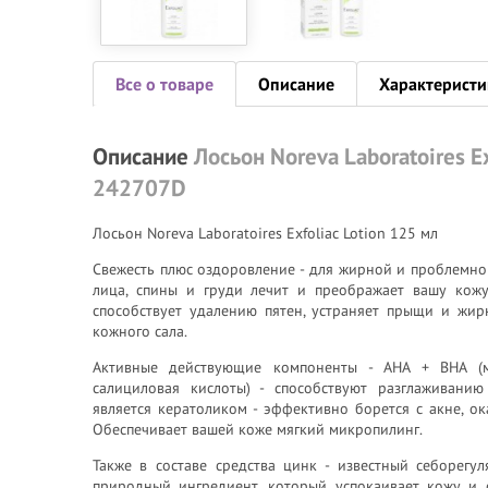
Все о товаре
Описание
Характеристи
Описание
Лосьон Noreva Laboratoires Ex
242707D
Лосьон Noreva Laboratoires Exfoliac Lotion 125 мл
Cвежесть плюс оздоровление - для жирной и проблемно
лица, спины и груди лечит и преображает вашу кожу,
способствует удалению пятен, устраняет прыщи и жир
кожного сала.
Активные действующие компоненты - AHA + BHA (м
салициловая кислоты) - способствуют разглаживани
является кератоликом - эффективно борется с акне, о
Обеспечивает вашей коже мягкий микропилинг.
Также в составе средства цинк - известный себорегу
природный ингредиент, который успокаивает кожу и 