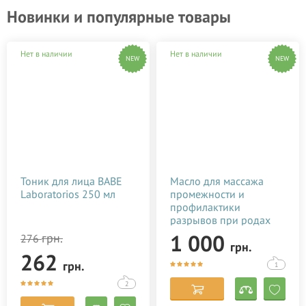
Новинки и популярные товары
Нет в наличии
Нет в наличии
NEW
NEW
Тоник для лица BABE
Масло для массажа
Laboratorios 250 мл
промежности и
профилактики
разрывов при родах
Baby Teva Peri Oil 100
1 000
грн.
276
грн.
мл
262
грн.
1
2