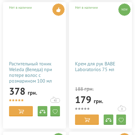
Нет в наличии
Нет в наличии
NEW
Растительный тоник
Крем для рук BABE
Weleda (Веледа) при
Laboratorios 75 мл
потере волос с
розмарином 100 мл
378
грн.
188
грн.
179
грн.
40
0