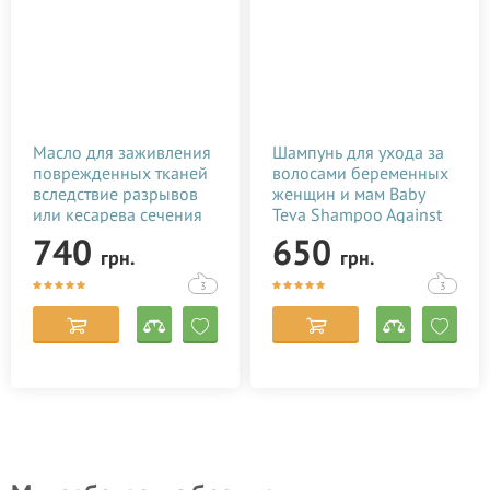
Масло для заживления
Шампунь для ухода за
поврежденных тканей
волосами беременных
вследствие разрывов
женщин и мам Baby
или кесарева сечения
Teva Shampoo Against
Baby Teva Stitol 50 мл
Hair Loss 250 мл
740
650
грн.
грн.
3
3