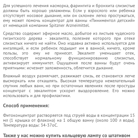
Для успешного лечения насморка, фарингита и бронхита слизистые
должны быть хорошо увлажнены. Если у взрослого или ребенка
отсутствует носовое дыхание, или он склонен легко простужаться,
ему может помочь концентрат для ванны «Пиниментол детский»
от немецкой компании Spitzner Arzneimittel.
Средство содержит эфирное масло, добытое из листьев чудесного
гигантского дерева - эвкалипта, полезнее которого при отеке
слизистых ничего не найти. Оно издавна активно используется для
ингаляций, и если ребенок подышит им в ванной, ничего, кроме
пользы, это ему не принесет. Эвкалипт уменьшает отек,
способствует нормальному функционированию слизистых,
активизирует иммунитет. Ощущения после ванны будут очень
приятными: исчезнет заложенность, облегчится дыхание.
Влажный воздух размягчает, разжижает слизь, ее становится легче
высморкать или откашлять. Высокая температура нежелательный
спутник любых ванн, но при остаточных явлениях после простуды
концентрат с эвкалиптом ускорит выздоровление. Его можно
использовать и для профилактики.
Способ применения:
Фитоконцентрат растворяется под струей воды в концентрации 15
мл (1 крышка от флакона) на 1 общую ванну (около 100 л воды).
Температура воды: 34-37оС.
Также у нас можно купить кольцевую лампу со штативом