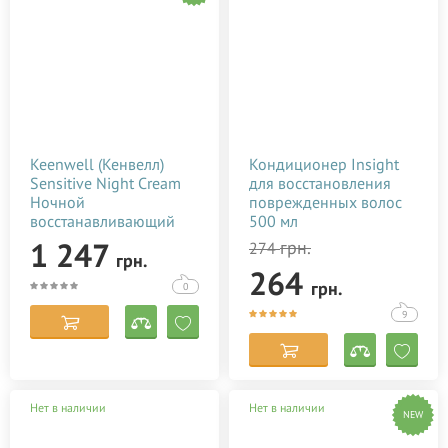
Keenwell (Кенвелл)
Кондиционер Insight
Sensitive Night Cream
для восстановления
Ночной
поврежденных волос
восстанавливающий
500 мл
омолаживающий крем
1 247
грн.
274
грн.
для чувствительной
264
кожи 50 мл
грн.
0
9
Нет в наличии
Нет в наличии
NEW