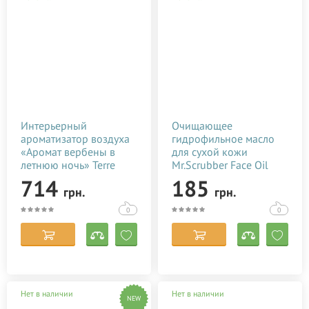
Интерьерный
Очищающее
ароматизатор воздуха
гидрофильное масло
«Аромат вербены в
для сухой кожи
летнюю ночь» Terre
Mr.Scrubber Face Oil
d’Oc 100 мл
100 мл
714
185
грн.
грн.
0
0
Нет в наличии
Нет в наличии
NEW