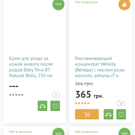
Нет в наличии
NEW
Крем для ухода за
Разглаживающий
кожей живота после
концентрат Weleda
родов Baby Teva BT
(Веледа) с маслом розы
Natural Belly, 250 мл
москета, ампулы (7 х
0,8 мл)
---
грн.
366
365
грн.
0
30
Нет в наличии
Нет в наличии
NEW
NEW