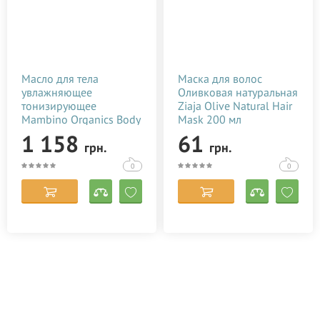
Масло для тела
Маска для волос
увлажняющее
Оливковая натуральная
тонизирующее
Ziaja Olive Natural Hair
Mambino Organics Body
Mask 200 мл
Toning Oil 60 мл
1 158
61
грн.
грн.
0
0