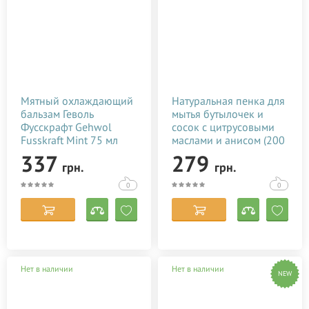
Мятный охлаждающий
Натуральная пенка для
бальзам Геволь
мытья бутылочек и
Фусскрафт Gehwol
сосок с цитрусовыми
Fusskraft Mint 75 мл
маслами и анисом (200
мл)
337
279
грн.
грн.
0
0
Нет в наличии
Нет в наличии
NEW