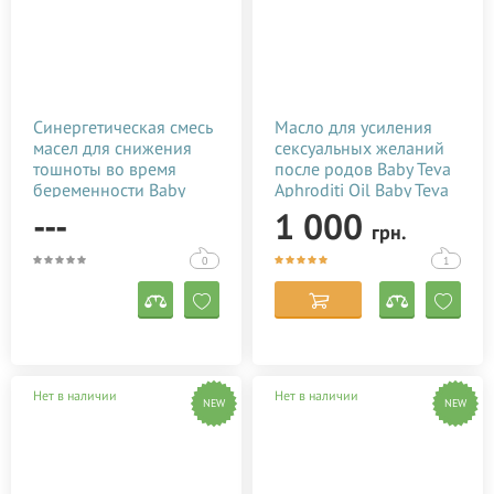
Синергетическая смесь
Масло для усиления
масел для снижения
сексуальных желаний
тошноты во время
после родов Baby Teva
беременности Baby
Aphroditi Oil Baby Teva
Teva Morcal Oil 10 мл
100 мл
---
1 000
грн.
0
1
Нет в наличии
Нет в наличии
NEW
NEW