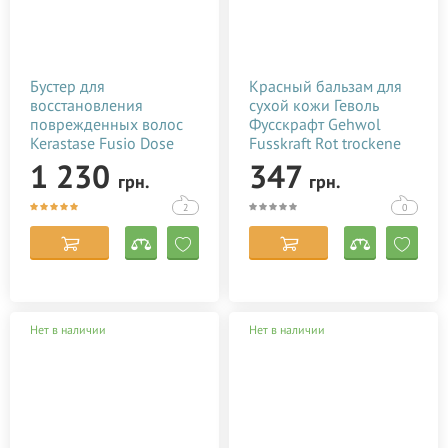
Бустер для
Красный бальзам для
восстановления
сухой кожи Геволь
поврежденных волос
Фусскрафт Gehwol
Kerastase Fusio Dose
Fusskraft Rot trockene
Resistance Booster
sprode haut 75 мл
1 230
347
грн.
грн.
Reconstruction 120 мл
2
0
Нет в наличии
Нет в наличии