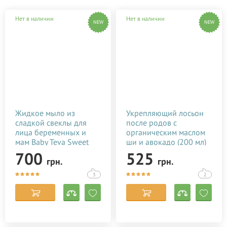
Нет в наличии
Нет в наличии
NEW
NEW
Жидкое мыло из
Укрепляющий лосьон
сладкой свеклы для
после родов с
лица беременных и
органическим маслом
мам Baby Teva Sweet
ши и авокадо (200 мл)
Soap 180 мл
700
525
грн.
грн.
3
2