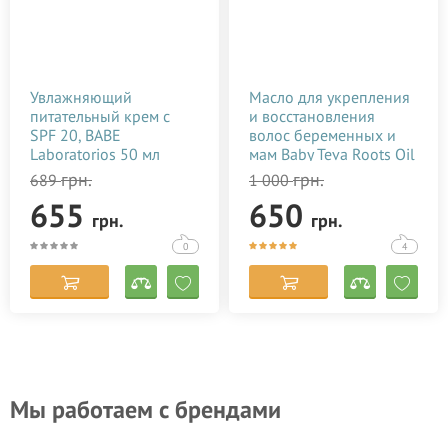
Увлажняющий
Масло для укрепления
питательный крем с
и восстановления
SPF 20, BABE
волос беременных и
Laboratorios 50 мл
мам Baby Teva Roots Oil
10 мл
грн.
грн.
689
1 000
655
650
грн.
грн.
0
4
Мы работаем с брендами