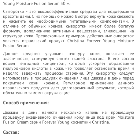
Young Moisture Fusion Serum 30 мл
Сыворотки - это высокоэффективные средства для поддержания
красоты дамы. С их помощью можно быстро вернуть коже свежесть
и насытить ее необходимыми питательными компонентами. В
отличие от обычных кремов, сыворотки имеют более богатую
формулу, дополненную активными веществами, влияющими на
структуру кожи. Превосходным примером действенных сывороток
является израильский продукт Christina Forever Young Moisture
Fusion Serum.
Данное средство улучшает текстуру кожи, повышает ее
эластичность, стимулируя синтез тканей эластина. В его состав
вошел пептидный концентрат, который ускоряет образование
гиалуроновой кислоты в коже, что позволяет остановить время и
надолго задержать процессы старения. Эту сыворотку следует
использовать в процедурах очищения лица дважды в день перед
покрытием кожи кремом. Регулярное применение данного
израильского продукта даст долговременный результат, который
обязательно заметят окружающие.
Способ применения:
Дважды в день нанести несколько капель на прошедшую
процедуру ежедневного очищения кожу лица под крем Moisture
Fusion Cream серии Forever Young косметики Christina.
Состав: