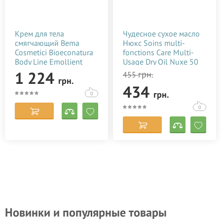
Крем для тела
Чудесное сухое масло
смягчающий Bema
Нюкс Soins multi-
Cosmetici Bioeconatura
fonctions Care Multi-
Body Line Emollient
Usage Dry Oil Nuxe 50
Body Cream 250 мл
мл
1 224
грн.
455
грн.
434
грн.
0
0
Новинки и популярные товары