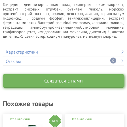
Глицерин, деионизированная вода, глицерил полиметакрилат,
экстракт рисовых отрубей, бутилен гликоль, морских
протеобактерий экстракт, пралин, декстран, аланин, серинсодиум
гидроксид, , содиум фосфат, этилгексилглицерин, экстракт
фермента морских бактерий pseudoalteromonas, каприлил гликоль,
тетрадецил аминобутироилвалиламинобутировой мочевины
трифлюороацетат, имидазолидинил мочевина, дипептид-4, ацетил
дипептид-1 цетил эстер, содиум гиалуронат, магнезиум хлорид.
Характеристики
Отзывы
0
Связаться с нами
Похожие товары
Нет в наличии
Нет в наличии
NEW