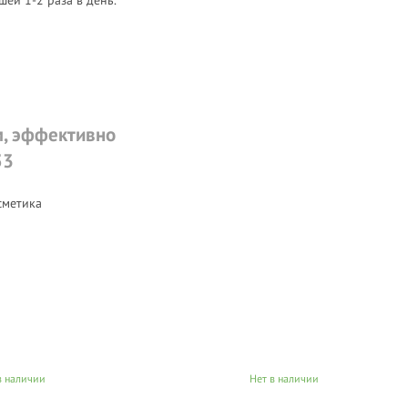
пептиды, факторы роста (TGF β2,
етки.
м, эффективно
53
сметика
в наличии
Нет в наличии