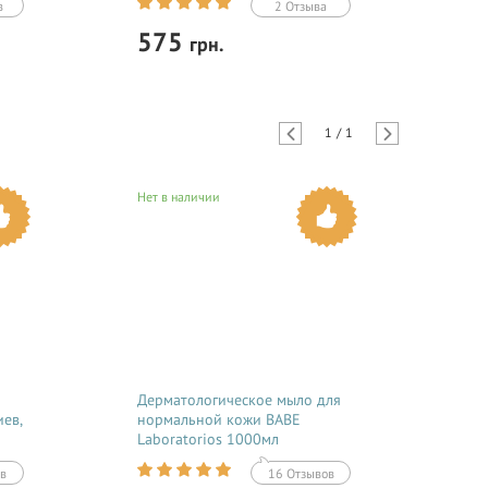
в
2 Отзыва
575
грн.
Купить
1
/
1
ла
Eye & Neck Bio Gel содержит
мельчайшие капсулы водорослей,
которые растворяются на коже и
Нет в наличии
высвобождают активные
дства
увлажняющие компоненты.
Гиалуроновая кислота и сквален
нормализуют водный...
Дерматологическое мыло для
иев,
нормальной кожи BABE
Laboratorios 1000мл
в
16 Отзывов