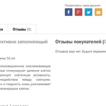
Посоветовать товар друзьям:
ки
Отзывы
(0)
фективно заполняющий
Отзывы покупателей (
Отзывов еще нет. Будьте первыми
ины 50 мл
- инновационное омолаживающее
орые стимулируют деление клеток
изует клеточную активность,
имодействие между клетками.
ь и гладкость кожи, разглаживает
регенерации клеток.
еи 1-2 раза в день.