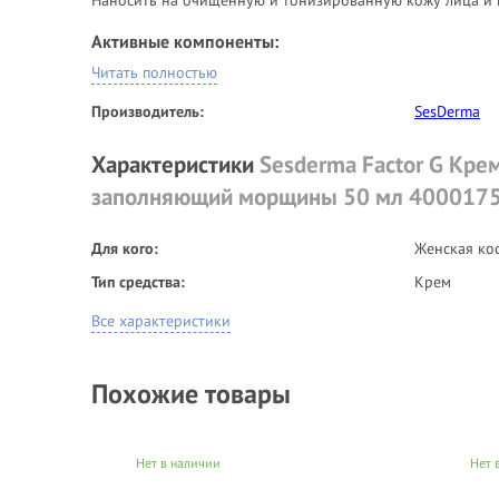
Активные компоненты:
Читать полностью
Витамин Е, экстракт центеллы азиатской, имитирующие 
HGH и GM-CSF), кверцетин, Malus Domestica стволовые кл
Производитель:
SesDerma
Характеристики
Sesderma Factor G Кре
заполняющий морщины 50 мл 400017
Для кого:
Женская ко
Тип средства:
Крем
Все характеристики
Похожие товары
Нет в наличии
Нет 