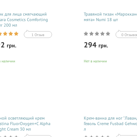
ик для лица смягчающий
Травяной тизан «Мароккан
ara Cosmetics Comforting
мята» Numi 18 шт
er 200 мл
1 Отзыв
0 Отзыво
92
294
грн.
грн.
в наличии
Нет в наличии
Купить
Купить
 ваша кожа склонна к
Органический травяной тизан
сушиванию и часто страдает от
«Марокканская мята» отличаетс
тости, это означает, что ей
уникальным нежным вкусом и
не необходимо
свежим ароматом заваренных
иализированное смягчающее,
листьев марокканской мяты,
жняющее и питательное
собранной в горных долинах
ство. Именно таким...
Северной Африки....
ной осветляющий крем
Крем-ванна для ног "Лаван
istina FluorOxygen+C Alpha
Геволь Creme Fusbad Gehwo
ight Cream 30 мл
л