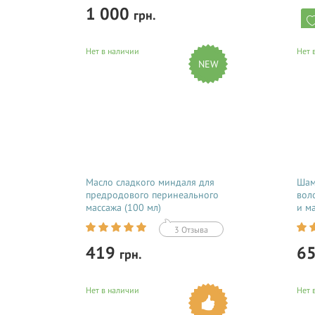
1 000
грн.
Нет в наличии
Нет 
Купить
MORC
NEW
масе
бере
Натуральный крем от трещин сосков
Nippi Сream – идеальное средство для
ухода, профилактики и лечения кожи
сосков.
Масло сладкого миндаля для
Шам
предродового перинеального
вол
массажа (100 мл)
и м
Agai
3 Отзыва
419
6
грн.
Нет в наличии
Нет 
Купить