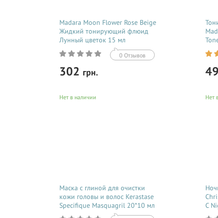
Madara Moon Flower Rose Beige
Тон
Жидкий тонирующий флюид
Mad
Лунный цветок 15 мл
Ton
0 Отзывов
302
4
грн.
Нет в наличии
Нет 
Купить
Женскую кожу можно сравнить с
Если
нежным цветком, который требует
пере
ежедневную заботу и трепетное
стяну
отношение. Жидкий тонизирующий
край
флюид Moon Flower Rose Beige от
спец
производителя Madara — идеальное...
увла
сред
Маска с глиной для очистки
Ноч
кожи головы и волос Kerastase
Chr
Specifique Masquagril 20*10 мл
C N