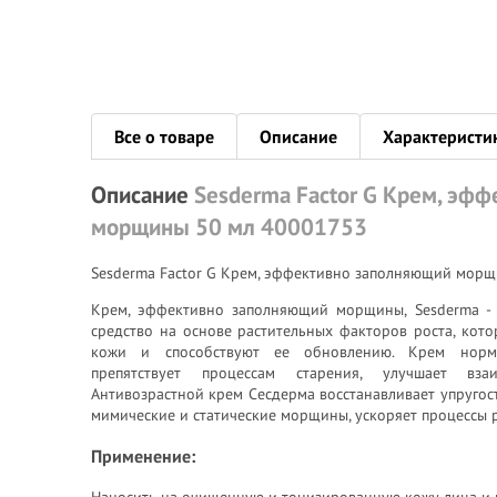
Все о товаре
Описание
Характеристи
Описание
Sesderma Factor G Крем, эф
морщины 50 мл 40001753
Sesderma Factor G Крем, эффективно заполняющий морщ
Крем, эффективно заполняющий морщины, Sesderma 
средство на основе растительных факторов роста, кот
кожи и способствуют ее обновлению. Крем нормал
препятствует процессам старения, улучшает вза
Антивозрастной крем Сесдерма восстанавливает упругост
мимические и статические морщины, ускоряет процессы 
Применение:
Наносить на очищенную и тонизированную кожу лица и ш