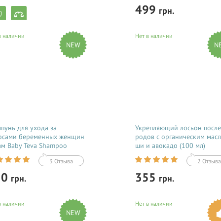
499
грн.
в наличии
Нет в наличии
Купить
AL OIL Синергетическая смесь
NEW
N
л для снижения тошноты при
менности. Борьба с токсикозом
Регулярное использование Wele
(Веледа) масла от растяжек (100 м
которое можно купить в Киеве
(Украине), позволило предотврат
неприятные последствия и
образование растяжек на животе,
пунь для ухода за
Укрепляющий лосьон после
осами беременных женщин
родов с органическим мас
ам Baby Teva Shampoo
ши и авокадо (100 мл)
nst Hair Loss 250 мл
3 Отзыва
2 Отзыва
50
355
грн.
грн.
в наличии
Нет в наличии
Купить
Купить
NEW