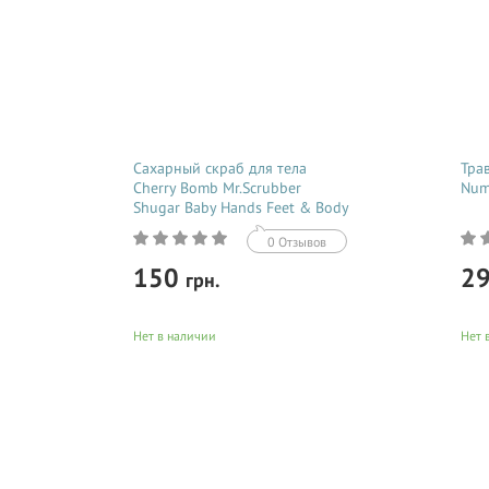
Сахарный скраб для тела
Тра
Cherry Bomb Mr.Scrubber
Num
Shugar Baby Hands Feet & Body
Scrub 300 гр
0 Отзывов
150
2
грн.
Нет в наличии
Нет 
Купить
Ароматная «фруктовая волна» пленит
Трад
вас, как только вы откроете крышку
напи
великолепного бьюти-продукта
назв
украинского бренда Mr.Scrubber.
прои
Сахарный скраб для тела Cherry Bomb
скло
обладает не...
тиза