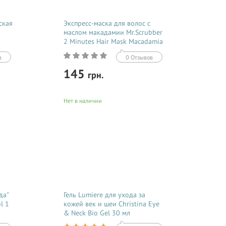
ская
Экспресс-маска для волос с
маслом макадамии Mr.Scrubber
2 Minutes Hair Mask Macadamia
Oil 200 мл
в
0 Отзывов
145
грн.
Нет в наличии
Купить
Mr.Scrubber представил целую серию
я
качественных и эффективных средств
по уходу за сухими и поврежденными
волосами. Экспресс-маска 2 Minutes
Hair Mask Macadamia Oil разработана
на основе ценного и...
да"
Гель Lumiere для ухода за
l 1
кожей век и шеи Christina Eye
& Neck Bio Gel 30 мл