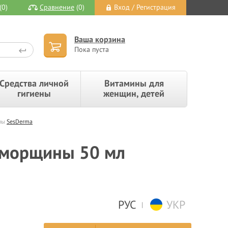
(0)
Сравнение
(0)
Вход / Регистрация
Ваша корзина
Пока пуста
Средства личной
Витамины для
гигиены
женщин, детей
ры
SesDerma
 морщины 50 мл
РУС
УКР
|