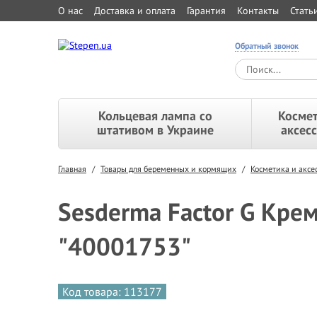
О нас
Доставка и оплата
Гарантия
Контакты
Стать
Обратный звонок
Кольцевая лампа со
Космет
штативом в Украине
аксес
Главная
/
Товары для беременных и кормящих
/
Косметика и акс
Sesderma Factor G Кр
"40001753"
Код товара: 113177