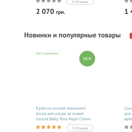
0 Отзывов
2 070
1
грн.
Купить
Новинки и популярные товары
Маска для волос от Kerastase
Благ
способствует глубокой прочистке
от C
эпидермиса кожи головы, что
комп
Нет в наличии
позволяет полноценно очистить
кисл
NEW
волосы от излишков секреции
эффе
сальных желез и подарить им
свеж
невероятную свежесть.
Крем на основе пчелиного
Син
воска для ухода за кожей
для
сосков Baby Teva Nippi Cream
вре
50 мл
Morc
9 Отзывов