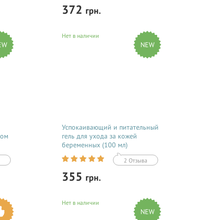
372
грн.
Нет в наличии
Купить
EW
NEW
da
Дерматологическое мыло для
л.),
нормальной кожи Babe Laboratorios
Body Line Dermatological Soap
ить
обеспечит эффективное, бережное
очищение и интенсивное увлажнение
...
рук и тела.
Успокаивающий и питательный
лом
гель для ухода за кожей
беременных (100 мл)
2 Отзыва
355
грн.
Нет в наличии
Купить
NEW