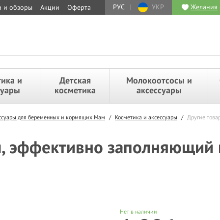
РУС
|
УКР
Желания
и и обзоры
Акции
Оферта
ика и
Детская
Молокоотсосы и
суары
косметика
аксессуары
ессуары для беременных и кормящих Мам
/
Косметика и аксессуары
/
Другие това
ем, эффективно заполняющий
Нет в наличии