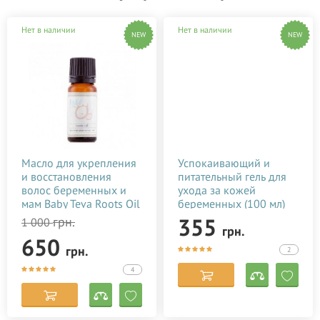
Нет в наличии
Нет в наличии
NEW
NEW
Масло для укрепления
Успокаивающий и
и восстановления
питательный гель для
волос беременных и
ухода за кожей
мам Baby Teva Roots Oil
беременных (100 мл)
10 мл
355
грн.
1 000
грн.
650
грн.
2
4