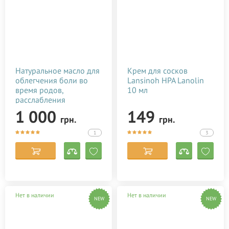
Натуральное масло для
Крем для сосков
облегчения боли во
Lansinoh HPA Lanolin
время родов,
10 мл
расслабления
роженицы Baby Teva
1 000
149
грн.
грн.
Babybo Oil 50 мл
1
3
Нет в наличии
Нет в наличии
NEW
NEW