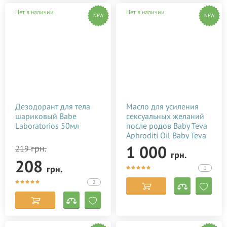
Нет в наличии
Нет в наличии
NEW
NEW
Дезодорант для тела
Масло для усиления
шариковый Babe
сексуальных желаний
Laboratorios 50мл
после родов Baby Teva
Aphroditi Oil Baby Teva
100 мл
1 000
грн.
219
грн.
208
грн.
1
2