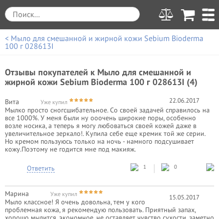
< Мыло для смешанной и жирной кожи Sebium Bioderma
100 г 028613І
Отзывы покупателей к
Мыло для смешанной и
жирной кожи Sebium Bioderma 100 г 028613І (4)
22.06.2017
Вита
Уже купил
Мылко просто сногсшибательное. Со своей задачей справилось на
все 1000%. У меня были ну ооочень широкие поры, особенно
возле носика, а теперь я могу любоваться своей кожей даже в
увеличительное зеркало!. Купила себе еще кремик той же серии.
Но кремом пользуюсь только на ночь - намного подсушивает
кожу.Поэтому не годится мне под макияж.
1
0
Ответить
Марина
Уже купил
15.05.2017
Мыло классное! Я очень довольна, тем у кого
проблемная кожа, я рекомендую пользовать. Приятный запах,
хорошо мылится, экономное, не оставляет чувство сухости, заметно