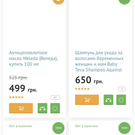
Антицеллюлитное
Шампунь для ухода за
масло Weleda (Веледа),
волосами беременных
купить 100 мл
женщин и мам Baby
Teva Shampoo Against
Hair Loss 250 мл
650
грн.
525
грн.
499
грн.
3
47
Нет в наличии
Нет в наличии
NEW
NEW