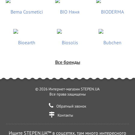
Ни для кого, не секрет, что набирает популярности тенденции
последних лет, ведение блогов и аккаунтов в социальных сетях Тик
Ток, Instagram, Likee и прочих, среди детей разного возраста.
Откроем Вам небольшой секрет, более 50% продаж
профессиональных кольцевых ламп приходится именно на
детей
от 6 до 14 лет,
которым необходимо качественное освещение для
съемки видеороликов.
Поэтому ответ ДА, кольцевая лампа LUMO™ LF R-580 идеально
подойдет для детей
, ей легко пользоваться, она экологически
чистая, легкая и с ней очень удобно работать.
Все бренды
Кольцевая LED лампа LF R-580™ Premium-класса идеально
подходит для:
Визажистов;
Колористов;
© 2026 Интернет-магазин STEPEN.UA
Мастерам Тату;
Все права защищены
Косметологов (макияжа);
Фото и видеосъемки блогеров (в т.ч. Подростков);
Обратный звонок
Съемки видео для TikTok, Instagram, Likee;
Дополнительный свет фотографам.
Контакты
Мы работаем для Вас 24 часа в сутки
. Если возникли вопросы
технического характера или Вам сложно определится, какую
модель кольцевой светодиодной лампы со штативом LUMO™
Ищите STEPEN.UA™ в соцсетях, там много интересного