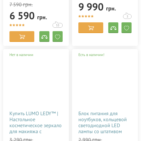
диаметром 45 см. для
току, фото,
9 990
грн.
7 590
грн.
тик тока, визажиста,
відеозйомки, блогерів,
6 590
косметолога, блогера,
візажиста купити
грн.
3
фото, видеосъемки
недорого в Україні
купить недорого в
(Києві)
53
Украине
Нет в наличии
Есть в наличии!
Купить LUMO LEDY™ |
Блок питания для
Настольное
ноутбуков, кольцевой
косметическое зеркало
светодиодной LED
для макияжа с
лампы со штативом
подсветкой (Киев,
грн.
грн.
3 290
2 990