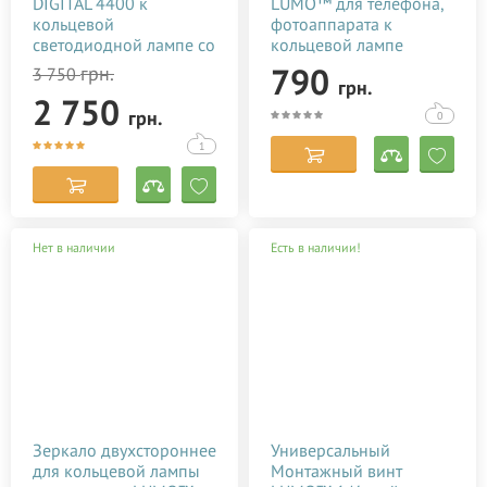
DIGITAL 4400 к
LUMO™ для телефона,
кольцевой
фотоаппарата к
светодиодной лампе со
кольцевой лампе
штативом купить в
купить в Киеве
790
грн.
3 750
грн.
Киеве (Украине)
(Украине)
2 750
грн.
0
1
Нет в наличии
Есть в наличии!
Зеркало двухстороннее
Универсальный
для кольцевой лампы
Монтажный винт