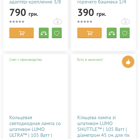
адаптер-крепление 3/8
горячего башмака 1/4
дюйма для штатива
дюйма
790
390
грн.
грн.
0
0
Снят с производства
Есть в наличии!
Кольцевая
Кільцева лампа зі
светодиодная лампа со
штативом LUMO
штативом LUMO
SHUTTLE™ | 105 Ватт |
ULTRA™ | 105 Ватт |
діаметром 45 см. для тік