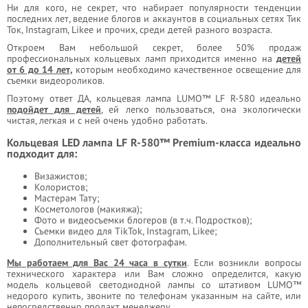
Ни для кого, не секрет, что набирает популярности тенденции
последних лет, ведение блогов и аккаунтов в социальных сетях Тик
Ток, Instagram, Likee и прочих, среди детей разного возраста.
Откроем Вам небольшой секрет, более 50% продаж
профессиональных кольцевых ламп приходится именно на
детей
от 6 до 14 лет,
которым необходимо качественное освещение для
съемки видеороликов.
Поэтому ответ ДА, кольцевая лампа LUMO™ LF R-580 идеально
подойдет для детей
, ей легко пользоваться, она экологически
чистая, легкая и с ней очень удобно работать.
Кольцевая LED лампа LF R-580™ Premium-класса идеально
подходит для:
Визажистов;
Колористов;
Мастерам Тату;
Косметологов (макияжа);
Фото и видеосъемки блогеров (в т.ч. Подростков);
Съемки видео для TikTok, Instagram, Likee;
Дополнительный свет фотографам.
Мы работаем для Вас 24 часа в сутки
. Если возникли вопросы
технического характера или Вам сложно определится, какую
модель кольцевой светодиодной лампы со штативом LUMO™
недорого купить, звоните по телефонам указанным на сайте, или
непосредственно продакт менеджеру.