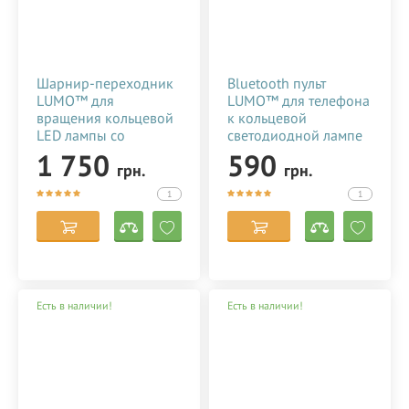
Шарнир-переходник
Bluetooth пульт
LUMO™ для
LUMO™ для телефона
вращения кольцевой
к кольцевой
LED лампы со
светодиодной лампе
штативом на 360°
со штативом купить в
1 750
590
грн.
грн.
956796
Киеве (Украине)
18020201
1
1
Есть в наличии!
Есть в наличии!
Кольцевая светодиодная лампа со штативом LUMO™ LF R-
480 | 100 Ватт | диаметром 45 см. для фото, съемки видео,
блогеров, визажиста, макияжа купить недорого в Украине
(Киеве)