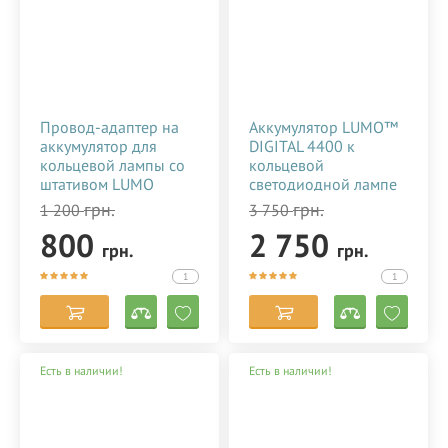
Профессиональные
круглые кольцевые лампы со штативом
LUMO™
отлично подходят для фото, видеосъемки и
блогеров (в т.ч. селфи), визажиста, макияжа, бьюти-мастеров
(визажистов, косметологов, бровистов, стилистов),
гримеров.
Провод-адаптер на
Аккумулятор LUMO™
аккумулятор для
DIGITAL 4400 к
кольцевой лампы со
кольцевой
штативом LUMO
светодиодной лампе
SHUTTLE™ 356788
со штативом купить в
грн.
грн.
1 200
3 750
Киеве (Украине)
800
2 750
356787
грн.
грн.
1
1
Есть в наличии!
Есть в наличии!
Для создания качественных снимков и для передачи
максимально естественных оттенков в макияже,