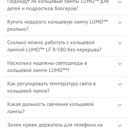
Подойдут ли кольцевые лампы LUMO™ для
детей и подростков блогеров?
Купить недорого большие круглые кольцевые лампы со
штативом для съемки видео, блогеров, фото, селфи,
визажиста, макияжа
LUMO™
в Украине (Киеве, Одессе,
Купить недорого кольцевую лампу LUMO™
Днепре, Харькове, Львове), Вы можете в нашем
интернет-
реально?
магазине STEPEN.UA™
.
Сколько можно работать с кольцевой
лампой LUMO™ LF R-580 без перерыва?
Насколько надежны светодиоды в
кольцевой лампе LUMO™?
Как регулировать температуру света в
кольцевой лампе?
Какая дальность свечения кольцевой
лампы?
И не забывайте, что профессиональный кольцевой свет
может использоваться для проведения фотосессий, мастер-
классов и видеосъемок.
Зачем нужен держатель для телефона на