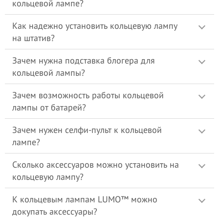
кольцевой лампе?
Мы работаем для Вас 24 часа в сутки. Если возникли
вопросы технического характера или Вам сложно
Как надежно установить кольцевую лампу
определится, какую модель кольцевой светодиодной
лампы со штативом LUMO™
недорого купить
, звоните по
на штатив?
телефонам указанным на сайте, или непосредственно
продакт менеджеру.
Зачем нужна подставка блогера для
С уважением
кольцевой лампы?
Интернет-магазин STEPEN.UA
Зачем возможность работы кольцевой
БЕСПЛАТНАЯ консультация по
телефону 095-283-88-88 (есть Viber)
лампы от батарей?
Зачем нужен селфи-пульт к кольцевой
лампе?
Сколько аксессуаров можно установить на
кольцевую лампу?
К кольцевым лампам LUMO™ можно
докупать аксессуары?