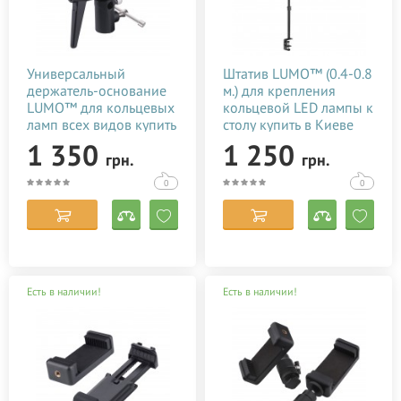
Универсальный
Штатив LUMO™ (0.4-0.8
держатель-основание
м.) для крепления
LUMO™ для кольцевых
кольцевой LED лампы к
ламп всех видов купить
столу купить в Киеве
в Киеве (Украине)
(Украине)
1 350
1 250
грн.
грн.
0
0
Есть в наличии!
Есть в наличии!