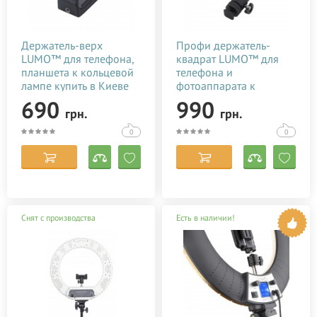
Держатель-верх
Профи держатель-
LUMO™ для телефона,
квадрат LUMO™ для
планшета к кольцевой
телефона и
лампе купить в Киеве
фотоаппарата к
(Украине)
кольцевой
690
990
грн.
грн.
светодиодной лампе со
штативом купить в
0
0
Киеве (Украине)
Снят с производства
Есть в наличии!