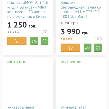
Штатив LUMO™ (0.5-1.6
Кольцевая
м.) для установки MINI
светодиодная лампа со
кольцевой LED лампы
штативом LUMO™ LF R-
на стол купить в Киеве
480 | 100 Ватт |
(Украине)
диаметром 45 см. для
1 250
грн.
4 990
грн.
тик тока, фото,
3 990
видеосъемки, блогеров,
грн.
0
визажиста купить
недорого в Украине
32
(Киеве)
Есть в наличии!
Есть в наличии!
Универсальный
Универсальная