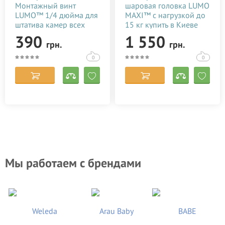
Монтажный винт
шаровая головка LUMO
LUMO™ 1/4 дюйма для
MAXI™ с нагрузкой до
штатива камер всех
15 кг купить в Киеве
видов
(Украине)
390
1 550
грн.
грн.
0
0
Мы работаем с брендами