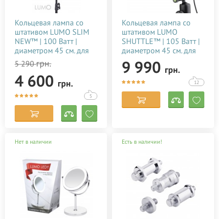
Кольцевая лампа со
Кольцевая лампа со
штативом LUMO SLIM
штативом LUMO
NEW™ | 100 Ватт |
SHUTTLE™ | 105 Ватт |
диаметром 45 см. для
диаметром 45 см. для
тик тока, съемки видео,
тик тока, селфи, фото,
9 990
грн.
5 290
грн.
макияжа, блогера,
видео, блогеров,
4 600
визажиста купить
визажиста купить
грн.
12
дешево в Украине
недорого в Украине
(Киеве)
(Киеве)
5
Нет в наличии
Есть в наличии!