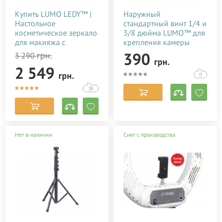
Купить LUMO LEDY™ |
Наружный
Настольное
стандартный винт 1/4 и
косметическое зеркало
3/8 дюйма LUMO™ для
для макияжа с
крепления камеры
подсветкой (Киев,
390
грн.
3 290
грн.
Украина)
2 549
грн.
0
38
Нет в наличии
Снят с производства