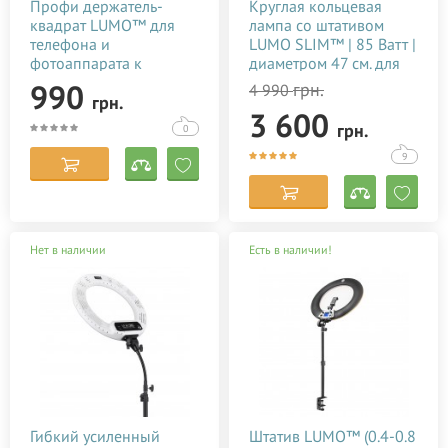
Профи держатель-
Круглая кольцевая
квадрат LUMO™ для
лампа со штативом
телефона и
LUMO SLIM™ | 85 Ватт |
фотоаппарата к
диаметром 47 см. для
кольцевой
съемки видео тик ток,
990
грн.
4 990
грн.
светодиодной лампе со
блогеров, визажиста,
3 600
штативом купить в
макияжа купить
грн.
0
Киеве (Украине)
недорого в Украине
(Киеве)
9
Нет в наличии
Есть в наличии!
Гибкий усиленный
Штатив LUMO™ (0.4-0.8