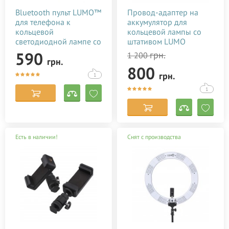
Bluetooth пульт LUMO™
Провод-адаптер на
для телефона к
аккумулятор для
кольцевой
кольцевой лампы со
светодиодной лампе со
штативом LUMO
штативом купить в
SHUTTLE™
590
грн.
1 200
грн.
Киеве (Украине)
800
грн.
1
1
Есть в наличии!
Снят с производства