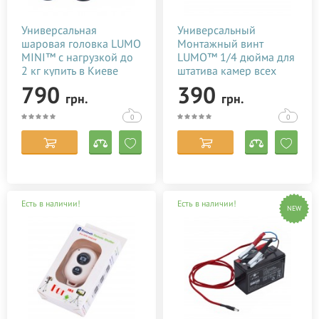
Универсальная
Универсальный
шаровая головка LUMO
Монтажный винт
MINI™ с нагрузкой до
LUMO™ 1/4 дюйма для
2 кг купить в Киеве
штатива камер всех
(Украине)
видов
790
390
грн.
грн.
0
0
Есть в наличии!
Есть в наличии!
NEW