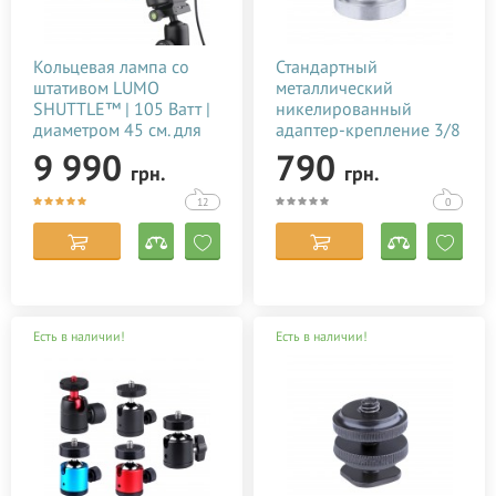
Кольцевая лампа со
Стандартный
штативом LUMO
металлический
SHUTTLE™ | 105 Ватт |
никелированный
диаметром 45 см. для
адаптер-крепление 3/8
тик тока, селфи, фото,
дюйма для штатива
9 990
790
грн.
грн.
видео, блогеров,
визажиста купить
12
0
недорого в Украине
(Киеве)
Есть в наличии!
Есть в наличии!