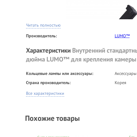
Читать полностью
Производитель:
LUMO™
Характеристики
Внутренний стандартны
дюйма LUMO™ для крепления камеры
В 2022 году выпущена
№1 в МИРЕ
, современная
Кольцевые лампы или аксессуары:
Аксессуары
SHUTTLE™
, с характеристиками которого Вы можете оз
Страна производитель:
Корея
Все характеристики
Похожие товары