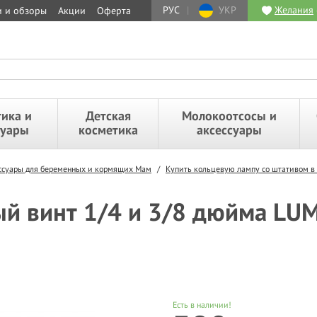
РУС
|
УКР
Желания
и и обзоры
Акции
Оферта
ика и
Детская
Молокоотсосы и
суары
косметика
аксессуары
ессуары для беременных и кормящих Мам
/
Купить кольцевую лампу со штативом в
ый винт 1/4 и 3/8 дюйма L
Есть в наличии!