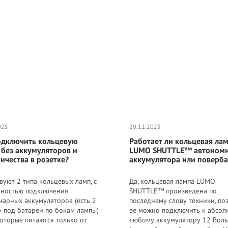
Большие напольные
Фирменная сумка
Купить LUMO LEDY™ |
кольцевые лампы со
LUMO™ для переноски
Настольное
 96
штативом для тик тока,
кольцевой
косметическое зеркало
м.
визажиста LUMO LUX™ |
светодиодной лампы со
для макияжа с
грн.
грн.
грн.
5 700
790
2 549
96 Ватт | диаметром 45
штативом 35-45 см.
подсветкой (Киев,
та,
см. с держателем для
любого типа купить в
Украина) 356789
телефона купить
Украине (Киеве) 356795
недорого в Украине
(Одессе) 356786
025
20.11.2025
одключить кольцевую
Работает ли кольцевая ла
 без аккумуляторов и
LUMO SHUTTLE™ автономн
ичества в розетке?
аккумулятора или поверба
вуют 2 типа кольцевых ламп, с
Да, кольцевая лампа LUMO
ностью подключения
SHUTTLE™ произведена по
нарных аккумуляторов (есть 2
последнему слову техники, по
» под батареи по бокам лампы)
ее можно подключить к абсол
 которые питаются только от
любому аккумулятору 12 Воль