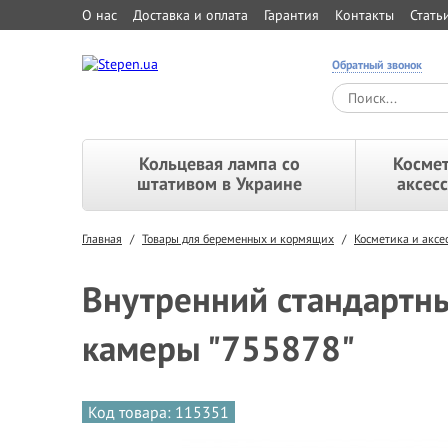
О нас
Доставка и оплата
Гарантия
Контакты
Стать
Обратный звонок
Кольцевая лампа со
Космет
штативом в Украине
аксес
Главная
/
Товары для беременных и кормящих
/
Косметика и акс
Внутренний стандартн
камеры "755878"
Код товара: 115351