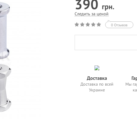
390
грн.
Следить за ценой
0 Отзывов
Доставка
Га
Доставка по всей
Мы га
Украине
ка