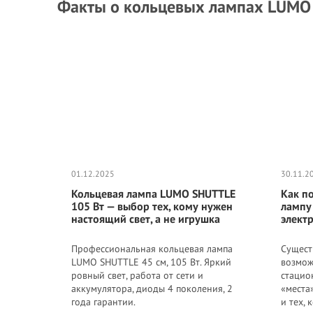
Факты о кольцевых лампах LUMO
Кольцевая лампа со
Круглая кольцевая
Купить недорого
штативом LUMO SLIM
лампа со штативом
кольцевую лампу со
NEW™ | 100 Ватт |
LUMO SLIM™ | 85 Ватт |
штативом FD 480II™ |
диаметром 45 см. для
диаметром 47 см. для
Ватт | диаметром 45 с
грн.
грн.
грн.
4 600
3 600
3 700
тик тока, съемки видео,
съемки видео тик ток,
для съемки видео тик
макияжа, блогера,
блогеров, визажиста,
ток, блогеров, визажис
визажиста купить
макияжа купить
макияжа купить
дешево в Украине
недорого в Украине
недорого в Украине
(Киеве) 356790
(Киеве) 356785
(Киеве) 356884
01.12.2025
30.11.2
Кольцевая лампа LUMO SHUTTLE
Как п
105 Вт — выбор тех, кому нужен
лампу
настоящий свет, а не игрушка
электр
Профессиональная кольцевая лампа
Сущест
LUMO SHUTTLE 45 см, 105 Вт. Яркий
возмож
ровный свет, работа от сети и
стацио
аккумулятора, диоды 4 поколения, 2
«места
года гарантии.
и тех,