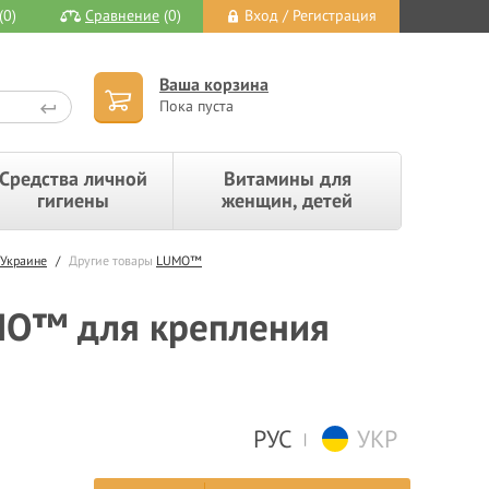
(0)
Сравнение
(0)
Вход / Регистрация
Ваша корзина
Пока пуста
Средства личной
Витамины для
гигиены
женщин, детей
 Украине
/
Другие товары
LUMO™
UMO™ для крепления
РУС
УКР
|