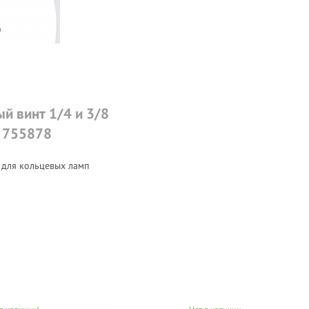
й винт 1/4 и 3/8
 755878
 модель кольцевой лампы
LUMO
 для кольцевых ламп
накомиться
по ссылке.