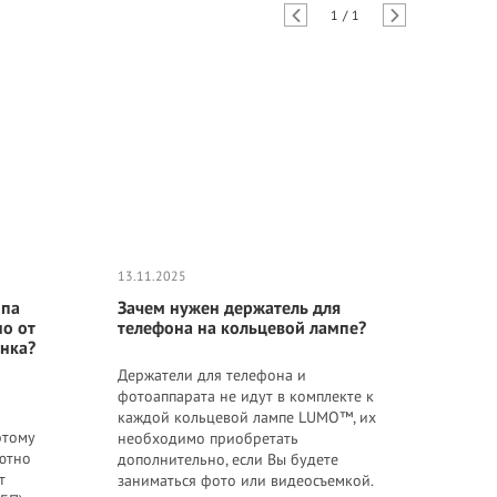
1
/
1
13.11.2025
мпа
Зачем нужен держатель для
о от
телефона на кольцевой лампе?
нка?
Держатели для телефона и
фотоаппарата не идут в комплекте к
каждой кольцевой лампе LUMO™, их
этому
необходимо приобретать
ютно
дополнительно, если Вы будете
т
заниматься фото или видеосъемкой.