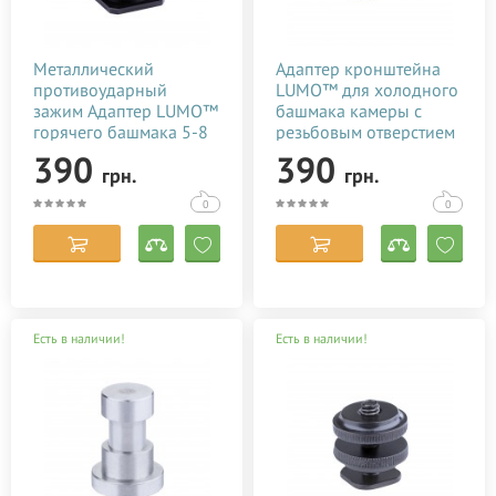
Металлический
Адаптер кронштейна
противоударный
LUMO™ для холодного
зажим Адаптер LUMO™
башмака камеры с
горячего башмака 5-8
резьбовым отверстием
и 1/4 дюйма для
1/4 дюйма
390
390
грн.
грн.
крепления микрофона
0
0
Есть в наличии!
Есть в наличии!