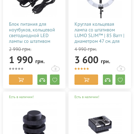
Блок питания для
Круглая кольцевая
ноутбуков, кольцевой
лампа со штативом
светодиодной LED
LUMO SLIM™ | 85 Ватт |
лампы со штативом
диаметром 47 см. для
съемки видео тик ток,
грн.
грн.
2 990
4 990
блогеров, визажиста,
1 990
3 600
макияжа купить
грн.
грн.
недорого в Украине
(Киеве)
0
9
Есть в наличии!
Есть в наличии!