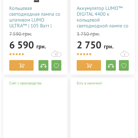
Кольцевая
Аккумулятор LUMO™
светодиодная лампа со
DIGITAL 4400 к
штативом LUMO
кольцевой
ULTRA™ | 105 Ватт |
светодиодной лампе со
диаметром 45 см. для
штативом купить в
грн.
грн.
7 590
3 750
тик тока, визажиста,
Киеве (Украине)
6 590
2 750
косметолога, блогера,
грн.
грн.
фото, видеосъемки
купить недорого в
53
1
Украине
Снят с производства
Есть в наличии!