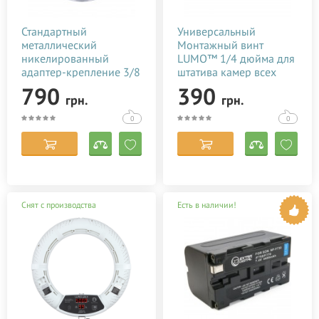
Стандартный
Универсальный
металлический
Монтажный винт
никелированный
LUMO™ 1/4 дюйма для
адаптер-крепление 3/8
штатива камер всех
дюйма для штатива
видов
790
390
грн.
грн.
0
0
Снят с производства
Есть в наличии!