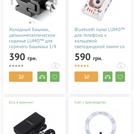
Холодный башмак,
Bluetooth пульт LUMO™
цельнометаллическое
для телефона к
сиденье LUMO™ для
кольцевой
горячего башмака 1/4
светодиодной лампе со
дюйма
штативом купить в
390
590
грн.
грн.
Киеве (Украине)
0
1
Есть в наличии!
Снят с производства