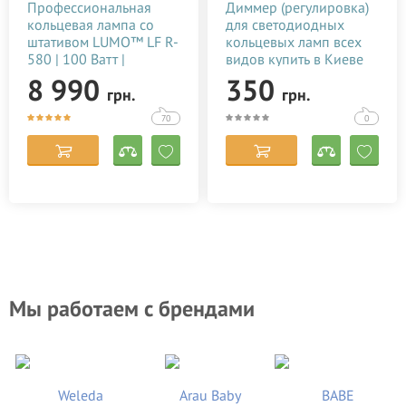
Профессиональная
Диммер (регулировка)
кольцевая лампа со
для светодиодных
штативом LUMO™ LF R-
кольцевых ламп всех
580 | 100 Ватт |
видов купить в Киеве
диаметром 45 см. для
(Украине)
8 990
350
грн.
грн.
тик тока, фото,
видеосъемки, блогеров,
70
0
визажиста купить
недорого в Украине
(Киеве)
Мы работаем с брендами