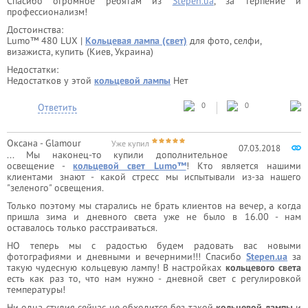
Спасибо огромное ребятам из
Stepen.ua
, за терпение и
профессионализм!
Достоинства:
Lumo™ 480 LUX |
Кольцевая лампа (свет)
для фото, селфи,
визажиста, купить (Киев, Украина)
Недостатки:
Недостатков у этой
кольцевой лампы
Нет
0
0
Ответить
Оксана - Glamour
Уже купил
07.03.2018
... Мы наконец-то купили дополнительное
освещение -
кольцевой свет Lumo™
! Кто является нашими
клиентами знают - какой стресс мы испытывали из-за нашего
"зеленого" освещения.
Только поэтому мы старались не брать клиентов на вечер, а когда
пришла зима и дневного света уже не было в 16.00 - нам
оставалось только расстраиваться.
НО теперь мы с радостью будем радовать вас новыми
фотографиями и дневными и вечерними!!! Спасибо
Stepen.ua
за
такую чудесную кольцевую лампу! В настройках
кольцевого света
есть как раз то, что нам нужно - дневной свет с регулировкой
температуры!
Ни одна студия сейчас не обходится без такой
кольцевой лампы
и