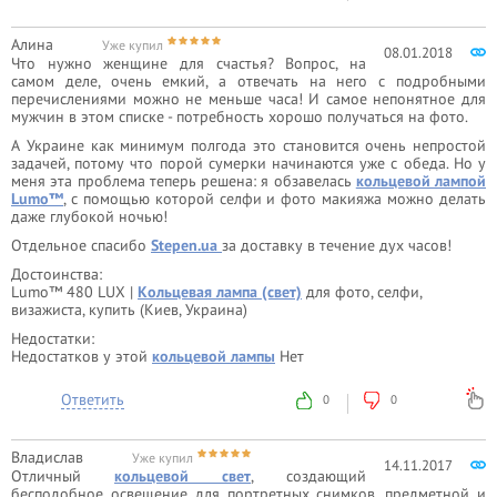
Алина
Уже купил
08.01.2018
Что нужно женщине для счастья? Вопрос, на
самом деле, очень емкий, а отвечать на него с подробными
перечислениями можно не меньше часа! И самое непонятное для
мужчин в этом списке - потребность хорошо получаться на фото.
А Украине как минимум полгода это становится очень непростой
задачей, потому что порой сумерки начинаются уже с обеда. Но у
меня эта проблема теперь решена: я обзавелась
кольцевой лампой
Lumo™
, с помощью которой селфи и фото макияжа можно делать
даже глубокой ночью!
Отдельное спасибо
Stepen.ua
за доставку в течение дух часов!
Достоинства:
Lumo™ 480 LUX |
Кольцевая лампа (свет)
для фото, селфи,
визажиста, купить (Киев, Украина)
Недостатки:
Недостатков у этой
кольцевой лампы
Нет
Ответить
0
0
Владислав
Уже купил
14.11.2017
Отличный
кольцевой свет
, создающий
бесподобное освещение для портретных снимков, предметной и