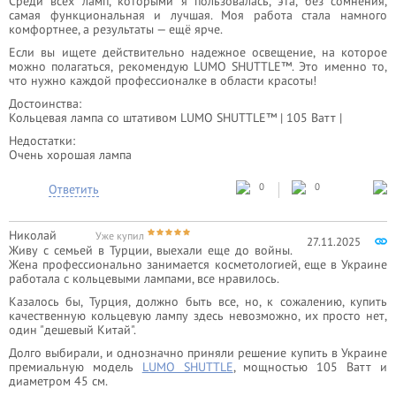
Среди всех ламп, которыми я пользовалась, эта, без сомнения,
самая функциональная и лучшая. Моя работа стала намного
комфортнее, а результаты — ещё ярче.
Если вы ищете действительно надежное освещение, на которое
можно полагаться, рекомендую LUMO SHUTTLE™. Это именно то,
что нужно каждой профессионалке в области красоты!
Достоинства:
Кольцевая лампа со штативом LUMO SHUTTLE™ | 105 Ватт |
Недостатки:
Очень хорошая лампа
0
0
Ответить
Николай
Уже купил
27.11.2025
Живу с семьей в Турции, выехали еще до войны.
Жена профессионально занимается косметологией, еще в Украине
работала с кольцевыми лампами, все нравилось.
Казалось бы, Турция, должно быть все, но, к сожалению, купить
качественную кольцевую лампу здесь невозможно, их просто нет,
один "дешевый Китай".
Долго выбирали, и однозначно приняли решение купить в Украине
премиальную модель
LUMO SHUTTLE
, мощностью 105 Ватт и
диаметром 45 см.