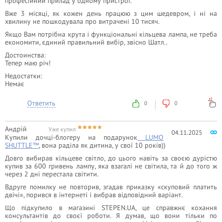
професійний прилад у одному пристрої.
Вже 3 місяці, як кожен день працюю з цим шедевром, і ні на
хвилину не пошкодувала про витрачені 10 тисяч.
Якщо Вам потрібна крута і функціональні кільцева лампа, не треба
економити, єдиний правильний вибір, звісно Шатл..
Достоинства:
Тепер маю річ!
Недостатки:
Немає
Ответить
0
0
Андрій
Уже купил
04.11.2025
Купили дочці-блогеру на подарунок
LUMO
SHUTTLE™
, вона раділа як дитина, у свої 10 років))
Довго вибирав кільцеве світло, до цього навіть за своєю дурістю
купив за 600 гривень лампу, яка взагалі не світила, та й до того ж
через 2 дні перестала світити.
Вдруге помилку не повторив, згадав приказку «скуповий платить
двічі», порився в інтернеті і вибрав відповідний варіант.
Що підкупило в магазині STEPEN.UA, це справжнє кохання
консультантів до своєї роботи. Я думав, що вони тільки по