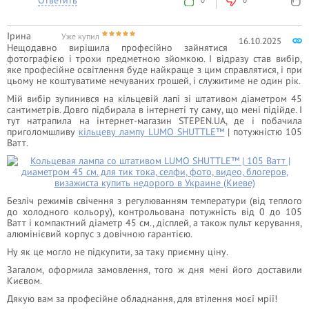
0
0
Ірина
Уже купил
16.10.2025
Нещодавно вирішила професійно зайнятися
фотографією і трохи предметною зйомкою. І відразу став вибір,
яке професійне освітлення буде найкраще з цим справлятися, і при
цьому не коштуватиме нечуваних грошей, і служитиме не один рік.
Мій вибір зупинився на кільцевій лапі зі штативом діаметром 45
сантиметрів. Довго підбирала в інтернеті ту саму, що мені підійде. І
тут натрапила на інтернет-магазин STEPEN.UA, де і побачила
приголомшливу
кільцеву лампу LUMO SHUTTLE™
| потужністю 105
Ватт.
Безліч режимів свічення з регулюванням температури (від теплого
до холодного кольору), контрольована потужність від 0 до 105
Ватт і компактний діаметр 45 см., дісплей, а також пульт керування,
алюмінієвий корпус з довічною гарантією.
Ну як це могло не підкупити, за таку приємну ціну.
Загалом, оформила замовлення, того ж дня мені його доставили
Києвом.
Дякую вам за професійне обладнання, для втілення моєї мрії!