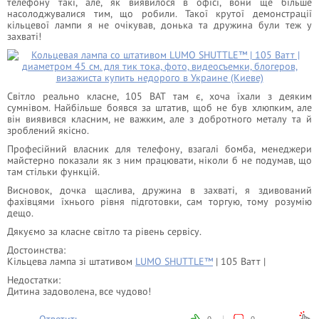
телефону такі, але, як виявилося в офісі, вони ще більше
насолоджувалися тим, що робили. Такої крутої демонстрації
кільцевої лампи я не очікував, донька та дружина були теж у
захваті!
Світло реально класне, 105 ВАТ там є, хоча їхали з деяким
сумнівом. Найбільше боявся за штатив, щоб не був хлюпким, але
він виявився класним, не важким, але з добротного металу та й
зроблений якісно.
Професійний власник для телефону, взагалі бомба, менеджери
майстерно показали як з ним працювати, ніколи б не подумав, що
там стільки функцій.
Висновок, дочка щаслива, дружина в захваті, я здивований
фахівцями їхнього рівня підготовки, сам торгую, тому розумію
дещо.
Дякуємо за класне світло та рівень сервісу.
Достоинства:
Кільцева лампа зі штативом
LUMO SHUTTLE™
| 105 Ватт |
Недостатки:
Дитина задоволена, все чудово!
Ответить