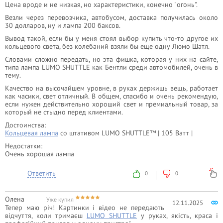
Цена вроде и не низкая, но характеристики, конечно "огонь".
Везли через перевозчика, автобусом, доставка получилась около
30 долларов, ну и лампа 200 баксов.
Вывод такой, если бы у меня стоял выбор купить что-то другое их
кольцевого света, без колебаний взяли бы еще одну Люмо Шатл.
Словами сложно передать, но эта фишка, которая у них на сайте,
типа лампа LUMO SHUTTLE как Бентли среди автомобилей, очень в
тему.
Качество на высочайшем уровне, в руках держишь вещь, работает
как часики, свет отличный. В общем, спасибо и очень рекомендую,
если нужен действительно хороший свет и премиальный товар, за
который не стыдно перед клиентами.
Достоинства:
Кольцевая лампа
со штативом LUMO SHUTTLE™ | 105 Ватт |
Недостатки:
Очень хорошая лампа
Ответить
0
0
Олена
Уже купил
12.11.2025
Тепер маю річ! Картинки і відео не передають
відчуття, коли тримаєш
LUMO SHUTTLE
у руках, якість, краса і