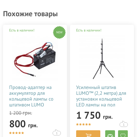
Похожие товары
Есть в наличии!
Есть в наличии!
NEW
Провод-адаптер на
Усиленный штатив
аккумулятор для
LUMO™ (2,2 метра) для
кольцевой лампы со
установки кольцевой
штативом LUMO
LED лампы на пол
SHUTTLE™
купить в Киеве
1 750
грн.
1 200
грн.
(Украине)
800
грн.
1
1