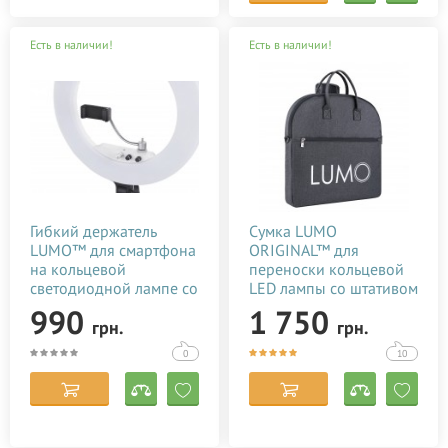
Есть в наличии!
Есть в наличии!
Гибкий держатель
Сумка LUMO
LUMO™ для смартфона
ORIGINAL™ для
на кольцевой
переноски кольцевой
светодиодной лампе со
LED лампы со штативом
штативом купить в
35-45 см. любого типа
990
1 750
грн.
грн.
Киеве (Украине)
купить в Украине
0
10