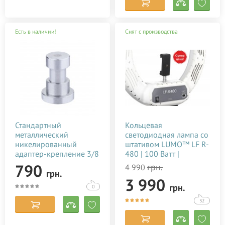
Есть в наличии!
Снят с производства
Стандартный
Кольцевая
металлический
светодиодная лампа со
никелированный
штативом LUMO™ LF R-
адаптер-крепление 3/8
480 | 100 Ватт |
дюйма для штатива
диаметром 45 см. для
790
грн.
4 990
грн.
тик тока, фото,
3 990
видеосъемки, блогеров,
грн.
0
визажиста купить
недорого в Украине
32
(Киеве)