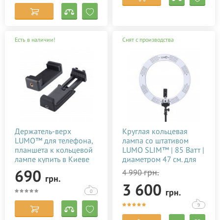
Есть в наличии!
Снят с производства
Держатель-верх
Круглая кольцевая
LUMO™ для телефона,
лампа со штативом
планшета к кольцевой
LUMO SLIM™ | 85 Ватт |
лампе купить в Киеве
диаметром 47 см. для
(Украине)
съемки видео тик ток,
690
грн.
4 990
грн.
блогеров, визажиста,
3 600
макияжа купить
грн.
0
недорого в Украине
(Киеве)
9