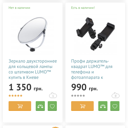
Нет в наличии
Есть в наличии!
Зеркало двухстороннее
Профи держатель-
для кольцевой лампы
квадрат LUMO™ для
со штативом LUMO™
телефона и
купить в Киеве
фотоаппарата к
(Украине)
кольцевой
1 350
990
грн.
грн.
светодиодной лампе со
штативом купить в
1
0
Киеве (Украине)