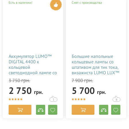
Есть в наличии!
Снят с производства
Аккумулятор LUMO™
Большие напольные
DIGITAL 4400 к
кольцевые лампы со
кольцевой
штативом для тик тока,
светодиодной лампе со
визажиста LUMO LUX™
штативом купить в
| 96 Ватт | диаметром
грн.
грн.
3 750
7 900
Киеве (Украине)
45 см. с держателем
2 750
5 700
для телефона купить
грн.
грн.
недорого в Украине
(Одессе)
1
6