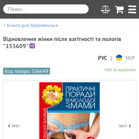
< Книги для беременных
Відновлення жінки після вагітності та пологів
"153609"
|
РУС
УКР
Нет в наличии
Код товара: 106649
PREV
NEXT