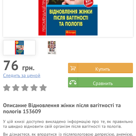
76
грн.
Купить
Следить за ценой
Сравнить
Описание
Відновлення жінки після вагітності та
пологів 153609
У цій книзі доступно викладено інформацію про те, як правильно
та швидко відновити свій організм після вагітності та пологів.
Ви дізнаєтеся, як впоратися із післяпологовою депресією, анемією,