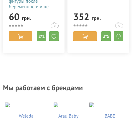
фигуры после
беременности и не
только
60
352
грн.
грн.
0
0
Мы работаем с брендами