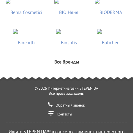
Манн, Иванов и Фербер
Медицина
МЕДпресс-информ
Мир и образование
Молодая мама
Никея
Ниола 21 век
Все бренды
Оникс
Попурри
Психотерапия
© 2026 Интернет-магазин STEPEN.UA
Все права защищены
Рама Паблишинг
Речь
Обратный звонок
Рипол Классик
Контакты
Росмэн
Ищите STEPEN.UA™ в соцсетях, там много интересного