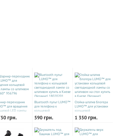
Купить
Универсальный Монтажный винт
Уни
-
LUMO™ 1/4 дюйма для штатива
LUM
 тик
камер всех видов.
купи
в,
рого
нир-переходник
Bluetooth пульт LUMO™
Стойка-штатив блогера
O™ для вращения
для телефона к
LUMO™ для установки
ьцевой LED лампы
кольцевой
кольцевой
штативом на 360°
светодиодной лампе со
светодиодной лампы со
грн.
грн.
грн.
750
590
1 350
796
штативом купить в Киеве
штативом на стол купить
(Украине) 18020201
в Киеве (Украине)
356792