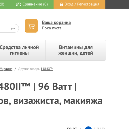
(0)
Сравнение
(0)
Вход / Регистрация
Ваша корзина
Пока пуста
Средства личной
Витамины для
гигиены
женщин, детей
 Украине
/
Другие товары
LUMO™
80II™ | 96 Ватт |
ов, визажиста, макияжа