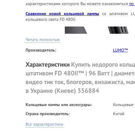
характеристиками которого Вы можете ознакомиться
по 
Сравнение новой кольцевой лампы
со штативом LU
кольцевого света FD 480II
Читать полностью
Производитель:
LUMO™
Характеристики
Купить недорого коль
штативом FD 480II™ | 96 Ватт | диамет
видео тик ток, блогеров, визажиста, м
в Украине (Киеве) 356884
Кольцевые лампы или аксессуары:
Кольцевые
Страна производитель:
Китай
Все характеристики
Что такое
кольцевая лампа со штативом
и как ее выбра