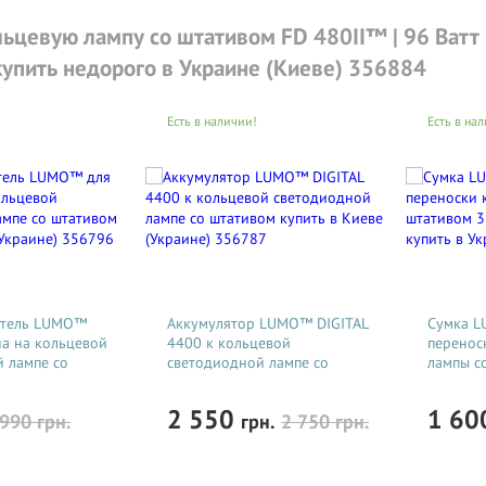
0) 418-04-04
.
ьцевую лампу со штативом FD 480II™ | 96 Ватт 
О
, Вы получите только у нас!
 купить недорого в Украине (Киеве) 356884
это классика кольцевого света,
атт
Есть в наличии!
Есть в на
атель LUMO™
Аккумулятор LUMO™ DIGITAL
Сумка L
а на кольцевой
4400 к кольцевой
перенос
 лампе со
светодиодной лампе со
лампы с
ить в Киеве
штативом купить в Киеве
любого т
остью 105 Ватт
LUMO ULTRA™
6796
(Украине) 356787
Украине
е SMD диоды 2 поколения сроком
2 550
1 6
990
грн.
грн.
2 750
грн.