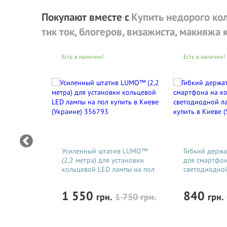
экспертов рынка кольцевого света 24/7. Звоните
+38 (05
Покупают вместе c
Купить недорого кол
Поверьте, подробную информацию и притом
БЕСПЛАТН
тик ток, блогеров, визажиста, макияжа
Кольцевая лампа со штативом
мощностью
9
FD 480II™
6 В
которая никогда не утратит свою популярность.
Есть в наличии!
Есть в наличии!
а
Усиленный штатив LUMO™
Гибкий держ
кольцевой
(2,2 метра) для установки
для смартфон
ом LUMO
кольцевой LED лампы на пол
светодиодной
8
купить в Киеве (Украине)
штативом куп
На ее базе
создана более современная
модель мощн
356793
(Украине) 35
(полностью заменили микросхемы, поставили японски
1 550
840
грн.
1 750
грн.
грн.
службы 100 000 часов).