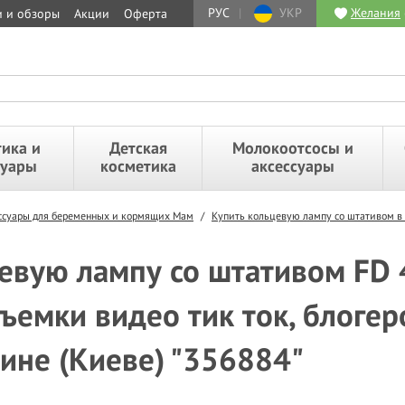
РУС
|
УКР
Желания
и и обзоры
Акции
Оферта
ика и
Детская
Молокоотсосы и
суары
косметика
аксессуары
ессуары для беременных и кормящих Мам
/
Купить кольцевую лампу со штативом в
вую лампу со штативом FD 4
ъемки видео тик ток, блогер
аине (Киеве) "356884"