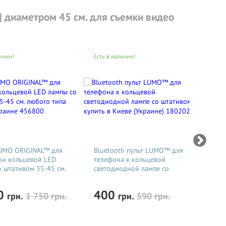
| диаметром 45 см. для съемки видео
личии!
Есть в наличии!
Ест
UMO ORIGINAL™ для
Bluetooth пульт LUMO™ для
Про
ки кольцевой LED
телефона к кольцевой
LU
о штативом 35-45 см.
светодиодной лампе со
фот
ипа купить в
штативом купить в Киеве
све
 456800
(Украине) 18020201
шта
00
400
7
грн.
1 750
грн.
грн.
590
грн.
(Ук