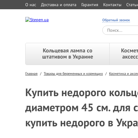
О нас
Доставка и оплата
Гарантия
Контакты
Стать
Обратный звонок
Кольцевая лампа со
Космет
штативом в Украине
аксес
Главная
/
Товары для беременных и кормящих
/
Косметика и акс
Купить недорого кольце
диаметром 45 см. для с
купить недорого в Укр