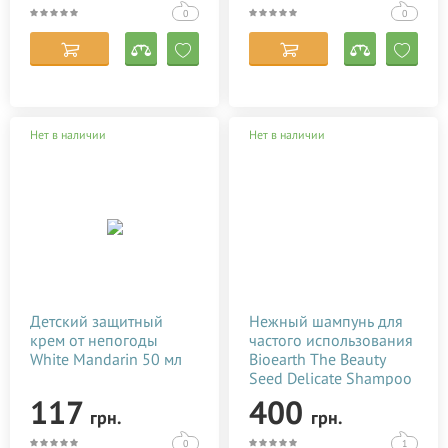
0
0
Нет в наличии
Нет в наличии
Детский защитный
Нежный шампунь для
крем от непогоды
частого использования
White Mandarin 50 мл
Bioearth The Beauty
Seed Delicate Shampoo
250 мл
117
400
грн.
грн.
0
1