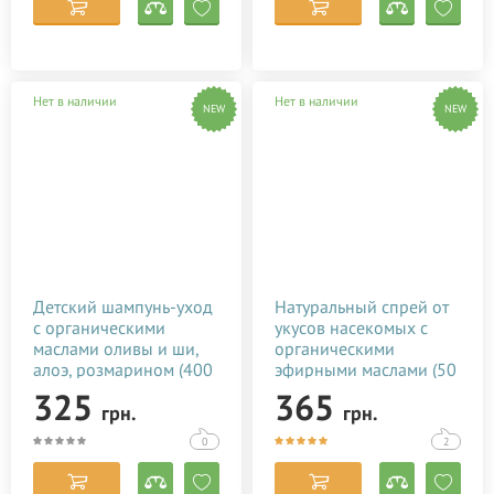
Нет в наличии
Нет в наличии
NEW
NEW
Детский шампунь-уход
Натуральный спрей от
с органическими
укусов насекомых с
маслами оливы и ши,
органическими
алоэ, розмарином (400
эфирными маслами (50
мл)
мл)
325
365
грн.
грн.
0
2