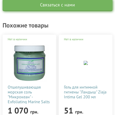
Связаться с нами
Похожие товары
Нет в наличии
Нет в наличии
Отшелушивающая
Гель для интимной
морская соль
гигиены "Ландыш" Ziaja
"Микрокеан" -
Intima Gel 200 мл
Exfoliating Marine Salts
1,3 кг
1 070
51
грн.
грн.