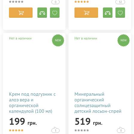
0
32
Нет в наличии
Нет в наличии
NEW
NEW
Крем под подгузник с
Минеральный
алоэ вера и
органический
органической
солнцезащитный
календулой (100 мл)
детский лосьон-спрей
(SPF-30, UVА/UVB, 70
199
519
грн.
грн.
мл)
3
0