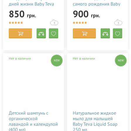
дней жизни Baby Teva
самого рождения Baby
Babyteva Cream 50мл
Teva Numa Oil 100мл
850
900
грн.
грн.
3
3
Нет в наличии
Нет в наличии
NEW
NEW
Детский шампунь с
Натуральное жидкое
органической
мыло для малышей
лавандой и календулой
Baby Teva Liquid Soap
(400 мл)
250 мл