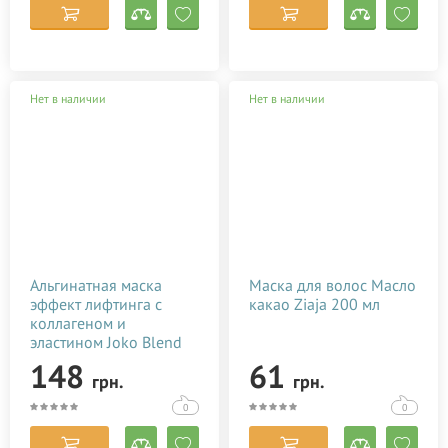
Нет в наличии
Нет в наличии
Альгинатная маска
Маска для волос Масло
эффект лифтинга с
какао Ziaja 200 мл
коллагеном и
эластином Joko Blend
Premium Alginate Mask
148
61
грн.
грн.
100 г
0
0