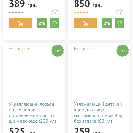
389
850
грн.
грн.
0
4
Нет в наличии
Нет в наличии
NEW
NEW
Укрепляющий лосьон
Увлажняющий детский
после родов с
крем для лица с
органическим маслом
маслами ши и жожоба,
ши и авокадо (200 мл)
без запаха (60 мл)
525
259
грн.
грн.