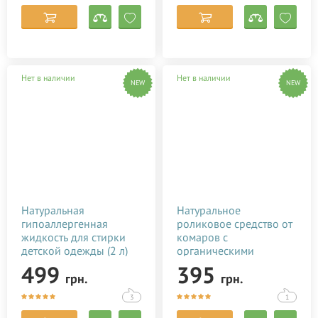
Нет в наличии
Нет в наличии
NEW
NEW
Натуральная
Натуральное
гипоаллергенная
роликовое средство от
жидкость для стирки
комаров с
детской одежды (2 л)
органическими
эфирными маслами (70
499
395
грн.
грн.
мл)
3
1