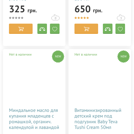
325
650
грн.
грн.
0
3
Нет в наличии
Нет в наличии
NEW
NEW
Миндальное масло для
Витаминизированный
купания младенцев с
детский крем под
ромашкой, органич.
подгузник Baby Teva
календулой и лавандой
Tushi Cream 50мл
(200 мл)