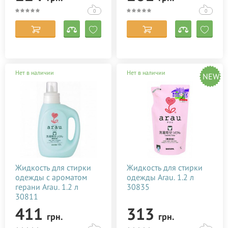
Muumi
0
0
Natura House
Natura Siberica
OVO
Pierrot
Нет в наличии
Нет в наличии
NEW
Sleepy
Tommee Tippee
Urtekram
Сибирское здоровье
Жидкость для стирки
Жидкость для стирки
одежды c ароматом
одежды Arau. 1.2 л
герани Arau. 1.2 л
30835
30811
411
313
грн.
грн.