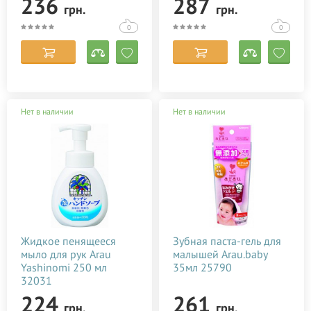
236
287
Bebble
грн.
грн.
Детям
BIO Няня
Люкс
0
0
Сбросить
Показать
Маме после родов
Bioearth
Натуральная
BOCOTON Hydra
Canpol babies
Chicco
Нет в наличии
Нет в наличии
Corman Organyc
Dry Bears
Glossary
Goo.N
Green People
Жидкое пенящееся
Зубная паста-гель для
Happy
мыло для рук Arau
малышей Arau.baby
Yashinomi 250 мл
35мл 25790
Libero
32031
Masmi
224
261
грн.
грн.