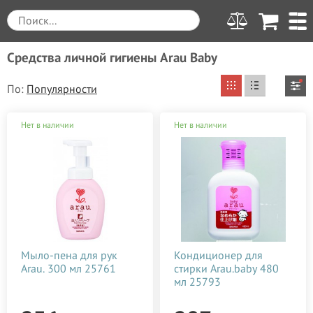
Средства личной гигиены Arau Baby
По:
Вы выбрали
Очистить все
Нет в наличии
Нет в наличии
от 220 до 500
Arau Baby
Цена
Производитель
Применить
от
до
грн.
Weleda (Веледа)
220
500
Вид товара
Мыло-пена для рук
Кондиционер для
Arau. 300 мл 25761
стирки Arau.baby 480
Arau Baby
Зубные щетки, пасты
Для кого
мл 25793
220
290
360
430
500
Argital
Беременным
Класс косметики