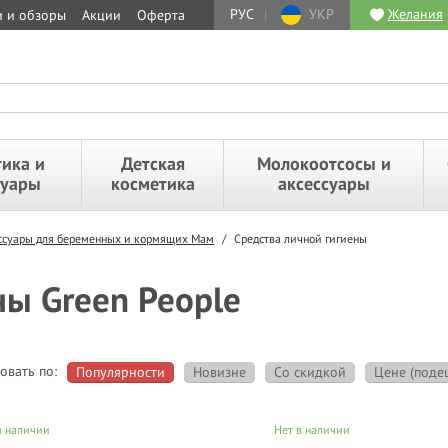
РУС
|
УКР
Желания
и и обзоры
Акции
Оферта
ика и
Детская
Молокоотсосы и
суары
косметика
аксессуары
ессуары для беременных и кормящих Мам
/
Средства личной гигиены
ны Green People
овать по:
Популярности
Новизне
Со скидкой
Цене (поде
в наличии
Нет в наличии