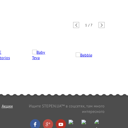
1
/
7
Акции
Ищите STEPEN.UA™ в соцсетях, там много
интересного