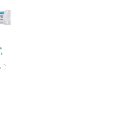
 и
oe
7
в
ая
м