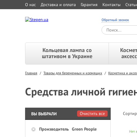
О нас
Доставка и оплата
Гарантия
Контакты
Стать
Обратный звонок
Кольцевая лампа со
Космет
штативом в Украине
аксес
Главная
/
Товары для беременных и кормящих
/
Косметика и акс
Средства личной гигие
Очистить все
Сортир
ВЫ ВЫБРАЛИ
Производитель
Green People
Нет 