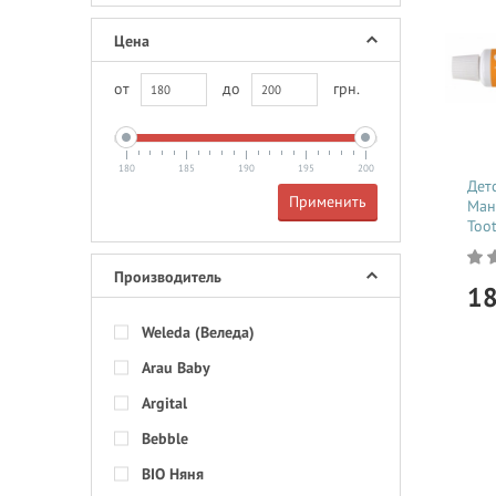
Цена
от
до
грн.
180
185
190
195
200
Дет
Применить
Ман
Too
Производитель
1
Weleda (Веледа)
Arau Baby
Argital
100%
зубн
Bebble
моло
фрук
BIO Няня