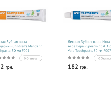
ская Зубная паста
Детская Зубная паста Мята
дарин - Children's Mandarin
Алое Вера - Spearmint & Al
thpaste, 50 мл F001
Vera Toothpaste, 50 мл F00
0 Отзывов
0 Отзыво
82
182
грн.
грн.
Купить
Купить
 натуральная и органическая
100% натуральная и органическ
ая паста для детских десен и
зубная паста для детских десен и
чных зубов с восхитительным
молочных зубов с нежным вкусо
товым вкусом.
Мяты.