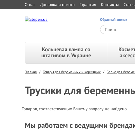
О нас
Доставка и оплата
Гарантия
Контакты
Стать
Обратный звонок
Кольцевая лампа со
Космет
штативом в Украине
аксес
Главная
/
Товары для беременных и кормящих
/
Белье для берем
Трусики для беременн
Товаров, соответствующих Вашему запросу не найдено
Мы работаем с ведущими бренда