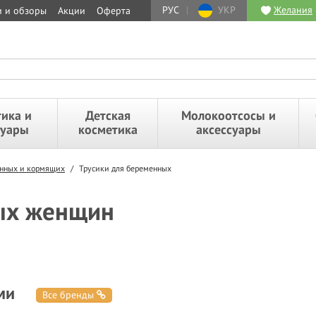
РУС
|
УКР
Желания
и и обзоры
Акции
Оферта
ика и
Детская
Молокоотсосы и
суары
косметика
аксессуары
енных и кормящих
/
Трусики для беременных
ых женщин
ми
Все бренды