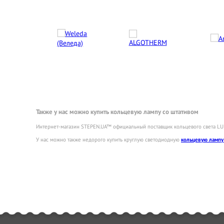
Также у нас можно купить кольцевую лампу со штативом
Интернет-магазин STEPEN.UA™ официальный поставщик кольцевого света L
У нас можно также недорого купить круглую светодиодную
кольцевую лампу