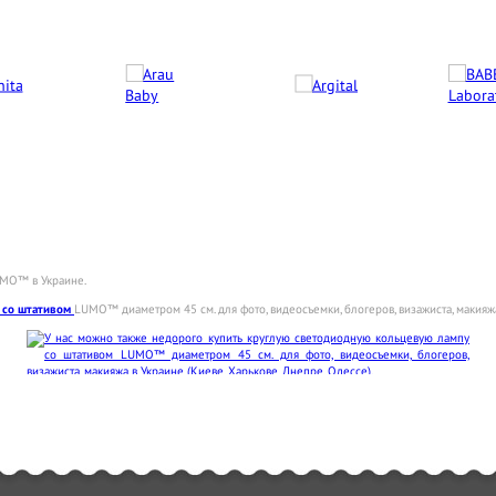
UMO™ в Украине.
 со штативом
LUMO™ диаметром 45 см. для фото, видеосъемки, блогеров, визажиста, макияжа