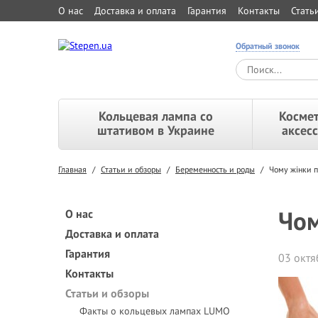
О нас
Доставка и оплата
Гарантия
Контакты
Стать
Обратный звонок
Кольцевая лампа со
Космет
штативом в Украине
аксес
Главная
/
Статьи и обзоры
/
Беременность и роды
/
Чому жінки п
Чом
О нас
Доставка и оплата
Гарантия
03 октя
Контакты
Статьи и обзоры
Факты о кольцевых лампах LUMO