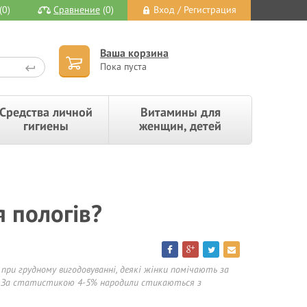
(0)
Сравнение
(0)
Вход / Регистрация
Ваша корзина
Пока пуста
Средства личной
Витамины для
гигиены
женщин, детей
 пологів?
о при грудному вигодовуванні, деякі жінки помічають за
и. За статистикою 4-5% народили стикаються з