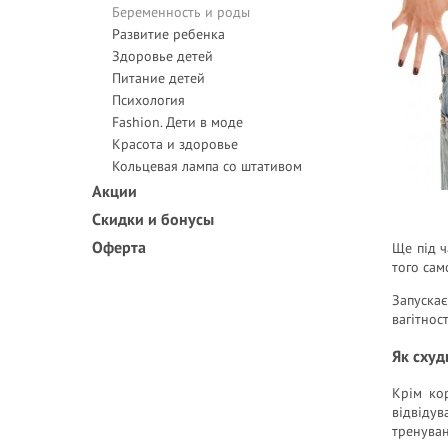
Беременность и роды
Развитие ребенка
Здоровье детей
Питание детей
Психология
Fashion. Дети в моде
Красота и здоровье
Кольцевая лампа со штативом
Акции
Скидки и бонусы
Оферта
Ще під ч
того сам
Запуска
вагітнос
Як схуд
Крім ко
відвіду
тренуван