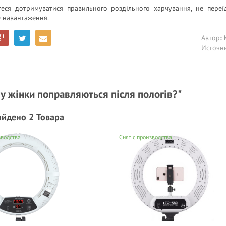
теся дотримуватися правильного роздільного харчування, не переї
 навантаження.
Автор
:
Источн
у жінки поправляються після пологів?"
айдено 2 Товара
зводства
Снят с производства