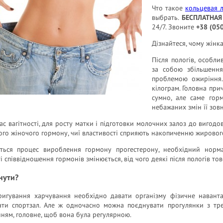
Что такое
кольцевая 
выбрать.
БЕСПЛАТНАЯ
24/7. Звоните
+38 (05
Дізнайтеся, чому жінка
Після пологів, особл
за собою збільшення
проблемою ожиріння.
кілограм. Головна при
сумно, але саме гор
небажаних змін її зовн
ас вагітності, для росту матки і підготовки молочних залоз до вигодо
ого жіночого гормону, чиї властивості сприяють накопиченню жировог
ється процес вироблення гормону прогестерону, необхідний норм
ті співвідношення гормонів змінюється, від чого деякі після пологів тов
нути?
ригування харчування необхідно давати організму фізичне навант
вати спортзал. Але ж одночасно можна поєднувати прогулянки з т
ням, головне, щоб вона була регулярною.