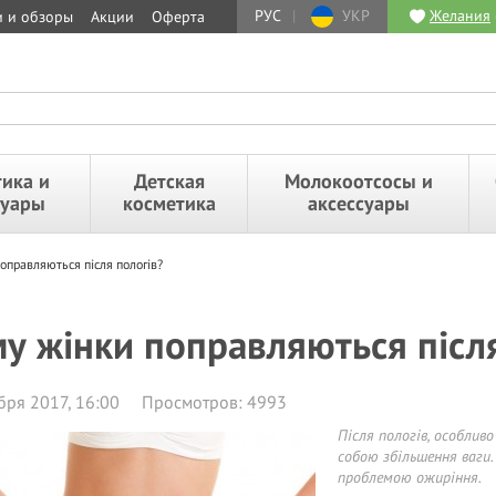
РУС
|
УКР
Желания
и и обзоры
Акции
Оферта
ика и
Детская
Молокоотсосы и
суары
косметика
аксессуары
оправляються після пологів?
у жінки поправляються після
бря 2017, 16:00
Просмотров: 4993
Після пологів, особлив
собою збільшення ваг
проблемою ожиріння.