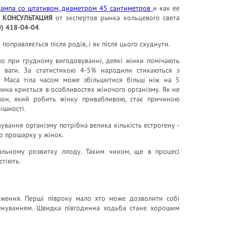
лампа со штативом, диаметром 45 сантиметров
и как ее
 КОНСУЛЬТАЦИЯ
от экспертов рынка кольцевого света
0) 418-04-04
.
 поправляється після родів, і як після цього схуднути.
иво при грудному вигодовуванні, деякі жінки помічають
 ваги. За статистикою 4-5% народили стикаються з
 Маса тіла часом може збільшитися більш ніж на 5
чина криється в особливостях жіночого організму. Як не
мон, який робить жінку привабливою, стає причиною
ішності.
вування організму потрібна велика кількість естрогену -
о прошарку у жінок.
альному розвитку плоду. Таким чином, ще в процесі
стіють.
аження. Перші півроку мало хто може дозволити собі
ренуванням. Швидка півгодинна ходьба стане хорошим